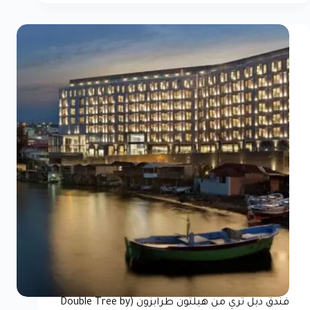
فندق دبل تري من هيلتون طرابزون (Double Tree by