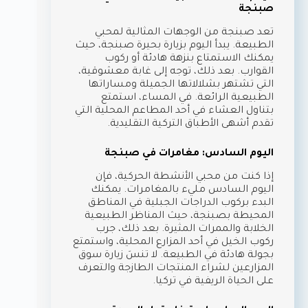
صبنجة
تعد صبنجة من الوجهات المثالية لمحبي
الطبيعة. يبدأ اليوم بزيارة بحيرة صبنجة، حيث
يمكنك الاستمتاع بنزهة هادئة أو ركوب
القوارب. بعد ذلك، توجه إلى غابة معشوقية،
التي تشتهر بشلالاتها الجميلة ومساراتها
الطبيعية الرائعة. في المساء، استمتع
بتناول العشاء في أحد المطاعم المحلية التي
تقدم أشهى الأطباق التركية التقليدية.
اليوم السادس: مغامرات في صبنجة
إذا كنت من محبي الأنشطة الحركية، فإن
اليوم السادس مليء بالمغامرات. يمكنك
البدء بركوب الدراجات الجبلية في المناطق
المحيطة بصبنجة، حيث المناظر الطبيعية
الخلابة والممرات المثيرة. بعد ذلك، جرب
ركوب الخيل في أحد المزارع المحلية، واستمتع
بجولة هادئة في الطبيعة. لا تنسَ زيارة سوق
المزارعين لشراء المنتجات الطازجة والتعرف
على الحياة الريفية في تركيا.