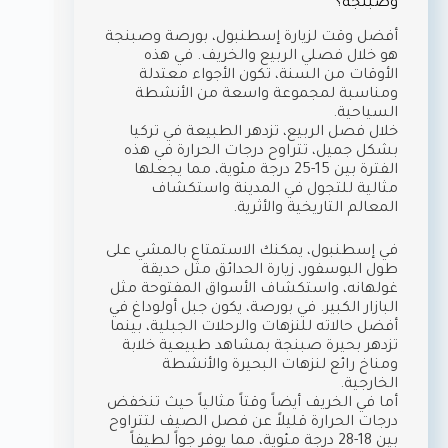
وصبنجة؟
أفضل وقت لزيارة إسطنبول، بورصة وصبنجة
هو خلال فصلي الربيع والخريف. في هذه
الأوقات من السنة، تكون الأجواء معتدلة
ومناسبة لمجموعة واسعة من الأنشطة
السياحية.
خلال فصل الربيع، تزدهر الطبيعة في تركيا
بشكل جميل، تتراوح درجات الحرارة في هذه
الفترة بين 15-25 درجة مئوية، مما يجعلها
مثالية للتجول في المدينة واستكشاف
المعالم التاريخية والأثرية.
في إسطنبول، يمكنك الاستمتاع بالمشي على
طول البوسفور، زيارة الحدائق مثل حديقة
غولهانه، واستكشاف الأسواق المفتوحة مثل
البازار الكبير. في بورصة، يكون جبل أولوداغ في
أفضل حالاته للنزهات والرحلات الجبلية، بينما
تزدهر بحيرة صبنجة بمشاهد طبيعية خلابة
ومناخ رائع لنزهات البحيرة والأنشطة
الخارجية.
أما في الخريف أيضاً وقتاً مثالياً حيث تنخفض
درجات الحرارة قليلاً عن فصل الصيف لتتراوح
بين 18-28 درجة مئوية، مما يوفر جواً لطيفاً