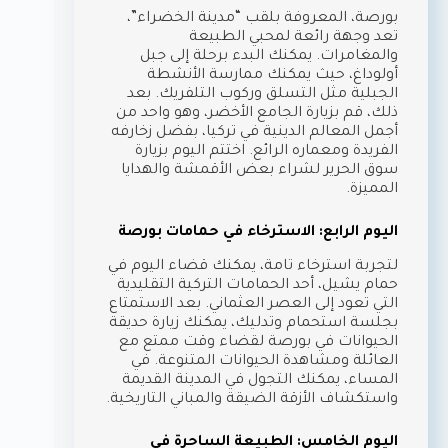
بورصة، المعروفة بلقب “مدينة الخضراء”،
تعد وجهة رائعة لمحبي الطبيعة
والمغامرات. يمكنك البدء برحلة إلى جبل
أولوداغ، حيث يمكنك ممارسة الأنشطة
الجبلية مثل التسلق وركوب التلفريك. بعد
ذلك، قم بزيارة الجامع الأخضر، وهو واحد من
أجمل المعالم الدينية في تركيا، بفضل زخارفه
الفريدة ومعماره الرائع. اختتم اليوم بزيارة
سوق الحرير لشراء بعض الأقمشة والهدايا
المميزة.
اليوم الرابع: الاسترخاء في حمامات بورصة
لتجربة استرخاء تامة، يمكنك قضاء اليوم في
حمام يشيل، أحد الحمامات التركية التقليدية
التي تعود إلى العصر العثماني. بعد الاستمتاع
بجلسة استحمام وتدليك، يمكنك زيارة حديقة
الحيوانات في بورصة لقضاء وقت ممتع مع
العائلة ومشاهدة الحيوانات المتنوعة. في
المساء، يمكنك التجول في المدينة القديمة
واستكشاف الأزقة الضيقة والمباني التاريخية.
اليوم الخامس: الطبيعة الساحرة في