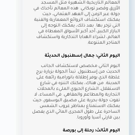
المعالم التاريخية الشهيرة مثل المسجد
الأزرق وقصر توبكابي. هذه المعالم تأخذك في
جولة عبر الزمن إلى العهد العثماني، حيث
يمكنك استكشاف الروائع المعمارية والفنية
التي تزخر بها. بعد ذلك، يمكنك التوجه إلى
البازار الكبير، أحد أكبر الأسواق المغطاة في
العالم، لشراء الهدايا التذكارية واستكشاف
المتاجر المتنوعة.
اليوم الثاني: جمال إسطنبول الحديثة
اليوم الثاني مخصص لاستكشاف الجانب
الحديث من إسطنبول. تبدأ الجولة بزيارة برج
غلطة الذي يوفر إطلالة بانورامية رائعة على
المدينة. من هناك، يمكنك التنزه في شارع
الاستقلال، الشارع الحيوي المليء بالمحلات
التجارية والمطاعم والمقاهي. في المساء، لا
تفوت جولة بحرية على مضيق البوسفور، حيث
يمكنك الاستمتاع بمناظر غروب الشمس
الساحرة على طول المجرى المائي الذي يفصل
بين قارتي آسيا وأوروبا.
اليوم الثالث: رحلة إلى بورصة