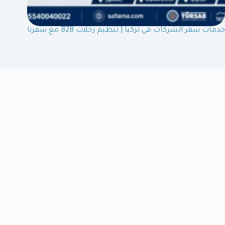
خدمات سفر الشركات في تركيا | تنظيم رحلات B2B مع سفرنا