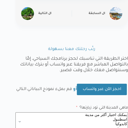
ال
السابقة
ال
التالية
رتّب رحلتك معنا بسهولة
اختر الطريقة التي تناسبك لحجز برنامجك السياحي، إمّا
بالتواصل المباشر مع فريقنا عبر واتساب أو بترك بياناتك
وسنتواصل معك خلال وقت قصير.
أو
قم بملء نموذج البياناتي التالي
احجز الآن عبر واتساب
ماهي المدينة التي تود زيارتها؟