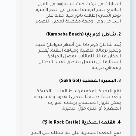
المنارات في تركيا، حيث تم بناؤها في القرن
التاسع عشر لتوجيه السفن في البحر الأسود.
توفر المنارة إطلالة بانورامية خلابة على
الساحل، وهي وجهة مفضلة لمحبي التصوير.
2. شاطئ كوم بابا (Kumbaba Beach)
يُعد شاطئ كوم بابا من أشهر شواطئ شيلا،
ويتميز برماله الذهبية ومياهه النقية. يُعتبر
المكان مثاليًا للعائلات بفضل المرافق
الممتازة التي تشمل مناطق لعب للأطفال
ومقاهي مريحة.
3. البحيرة المخفية (Saklı Göl)
تقع البحيرة المخفية وسط الغابات الكثيفة
وتُعد ملاذًا طبيعيًا لمحبي الهدوء والاسترخاء.
يمكن للزوار الاستمتاع برحلات القوارب
الصغيرة أو التنزه حول البحيرة.
4. القلعة الصخرية (Şile Rock Castle)
تقع القلعة الصخرية على تلة مطلة على البحر