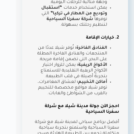
وجهة مثالية للرحلات اليومية.
يمكن استخدام خدمات
“استقبال
وتوديع من المطار في تركيا”
التي
توفرها
شركة سفرنا السياحية
لتنظيم رحلتك بسهولة.
2. خيارات الإقامة
الفنادق الفاخرة:
تُوفر شيلا عددًا من
المنتجعات والفنادق الفاخرة المطلة
على البحر، التي تضمن إقامة مريحة.
الأكواخ الريفية:
يمكن للزوار اختيار
الأكواخ الريفية التقليدية للاستمتاع
بتجربة أصيلة في قلب الطبيعة.
أماكن التخييم:
لعشاق المغامرات،
توفر شيلا مواقع مخصصة للتخييم
بالقرب من الشواطئ والغابات.
احجز الآن جولة مدينة شيلا مع شركة
سفرنا السياحية
أفضل برنامج سياحي لمدينة شيلا مع شركة
سفرنا السياحية واستمتع بتجربة سياحية
متكاملة تجمع بين الطبيعة الهادئة وسحر