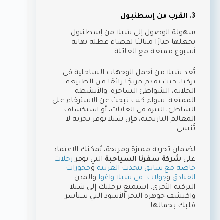
3. القرب من إسطنبول
سهولة الوصول إلى شيلا من إسطنبول
تجعلها خيارًا مثاليًا لقضاء عطلة نهاية
أسبوع ممتعة مع العائلة.
تُعد شيلا من أجمل الوجهات الساحلية في
تركيا، حيث تقدم مزيجًا رائعًا من الطبيعة
الخلابة، الشواطئ الساحرة، والأنشطة
الممتعة. سواء كنت تبحث عن الاسترخاء على
الشاطئ، التنزه في الغابات، أو استكشاف
المعالم التاريخية، فإن شيلا توفر تجربة لا
تُنسى.
لضمان تجربة مميزة ومريحة، يُمكنك الاعتماد
على
شركة سفرنا السياحية
التي توفر
رحلات
خاصة مع سائق يتحدث العربية
و
حجوزات
الفنادق
و
جولات في شيلا واغوا
والمدن
التركية الأخرى. استمتع برحلتك إلى شيلا
واكتشف جوهرة البحر الأسود التي ستأسر
قلبك بجمالها.