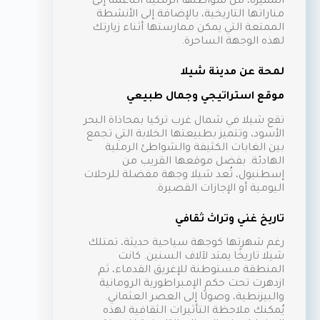
المميزة، من شواطئها الرملية الناعمة إلى
مناراتها التاريخية، بالإضافة إلى الأنشطة
الممتعة التي يمكن ممارستها أثناء زيارتك
لهذه الوجهة الساحرة.
لمحة عن مدينة شيلا
موقع استراتيجي وجمال طبيعي
تقع شيلا في شمال غرب تركيا بمحاذاة البحر
الأسود، وتتميز بطبيعتها الخلابة التي تجمع
بين الغابات الكثيفة والشواطئ الرملية
الهادئة. بفضل موقعها القريب من
إسطنبول، تُعد شيلا وجهة مفضلة للرحلات
اليومية أو الإجازات القصيرة.
تاريخ غني وتراث ثقافي
رغم شهرتها كوجهة سياحية حديثة، تمتلك
شيلا تاريخًا يمتد لآلاف السنين. كانت
المنطقة مستوطنة للإغريق القدماء، ثم
ازدهرت تحت حكم الإمبراطورية الرومانية
والبيزنطية، وصولًا إلى العصر العثماني.
يُمكنك ملاحظة التأثيرات الثقافية لهذه