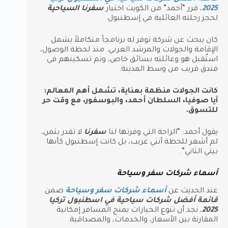
2025
، قرر “أحمد” من الكويت اختيار
سفرنا السياحية
لحجز رحلته العائلية في إسطنبول.
كان يبحث عن شركة توفر له برنامجاً متكاملاً يشمل
الإقامة والجولات والمرشد العربي. منذ لحظة الوصول،
استُقبل هو وعائلته بسائق خاص، وتم تسكينهم في
فندق قريب من وسط المدينة.
كانت الجولات منظمة بعناية، تشمل أهم المعالم:
آيا صوفيا، السلطان أحمد، والبوسفور، مع وقت حر
للتسوق.
يقول أحمد: “الراحة التي وفرتها لنا
سفرنا
لا تقدر بثمن،
لم أشعر للحظة أنني غريب، بل كانت إسطنبول كأنها
بيتي الثاني”.
أسماء شركات سفر وسياحة
عند الحديث عن
أسماء شركات سفر وسياحة
ضمن
قائمة أفضل شركات سياحية في اسطنبول تركيا
2025
، نجد أن تنوع الخيارات يمنح المسافر إمكانية
المقارنة بين الأسعار، والخدمات، والمصداقية.