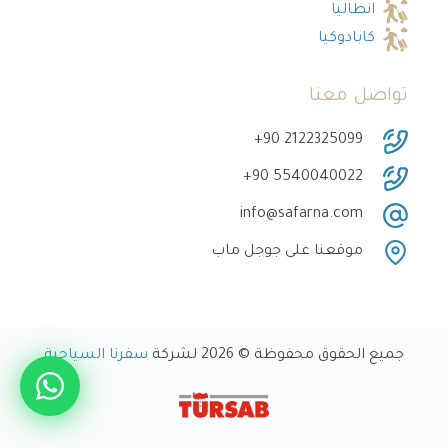
انطاليا
كابادوكيا
تواصل معنا
‎+90 2122325099
‎+90 5540040022
info@safarna.com
موقعنا على جوجل ماب
جميع الحقوق محفوظة © 2026 لشركة
سفرنا السياحية