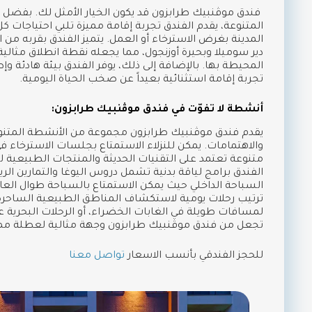
فندق موڤنبيك طرابزون قد يكون الخيار الأمثل لك. بفضل
المتنوعة، يقدم الفندق تجربة إقامة مميزة تلبي احتياجات ك
المدينة بغرض الاسترخاء أو العمل. يتميز الفندق بقربه من
دير سوميلا وبحيرة أوزنجول، مما يجعله نقطة انطلاق مثال
المحيطة بها. بالإضافة إلى ذلك، يوفر الفندق بيئة هادئة و
تجربة إقامة استثنائية بعيداً عن صخب الحياة اليومية.
أنشطة لا تفوّت في فندق موڤنبيك طرابزون:
يقدم فندق موڤنبيك طرابزون مجموعة من الأنشطة المتنوع
والاهتمامات. يمكن للنزلاء الاستمتاع بجلسات الاسترخاء في
متنوعة تعتمد على التقنيات الحديثة والمنتجات الطبيعية لتع
الفندق برامج لياقة بدنية تشمل دروس اليوغا والتمارين الري
السباحة الداخلي حيث يمكن الاستمتاع بالسباحة طوال العا
ترتيب رحلات يومية لاستكشاف المناطق الطبيعية الساحر
لمسافات طويلة في الغابات الخضراء، أو الرحلات البحرية
تجعل من فندق موڤنبيك طرابزون وجهة مثالية لعطلة ممتع
للحجز الفندقي بأنسب الاسعار
تواصل معنا