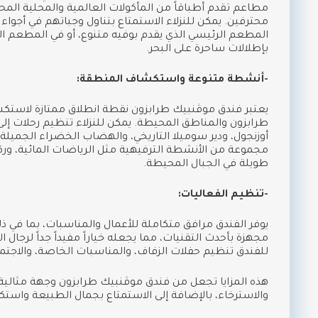
مطاعم تقدم أطباقاً من المأكولات العالمية والمحلية الم
محترفين. يمكن للنزلاء الاستمتاع بتناول وجباتهم في أجواء
المطعم الرئيسي الذي يقدم بوفيه متنوع، أو في المطعم ال
بإطلالات ساحرة على البحر.
-أنشطة متنوعة واستكشاف المنطقة:
يعتبر فندق موڤنبيك طرابزون نقطة انطلاق ممتازة لاستك
طرابزون والمناطق المحيطة. يمكن للنزلاء تنظيم رحلات إلى
أوزنجول، ودير سوميلا التاريخي، والهضاب الخضراء الجميلة. 
مجموعة من الأنشطة الترفيهية مثل الرياضات المائية، و
طويلة في الجبال المحيطة.
-تنظيم الفعاليات:
يوفر الفندق مرافق متكاملة للأعمال والمناسبات، بما في 
مجهزة بأحدث التقنيات، مما يجعله خياراً مفيداً جداً لرجال 
للفندق تنظيم حفلات الزفاف، والمناسبات الخاصة، والاجتما
هذه المزايا تجعل من فندق موڤنبيك طرابزون وجهة مثالية 
والاسترخاء، بالإضافة إلى الاستمتاع بجمال الطبيعة واستك