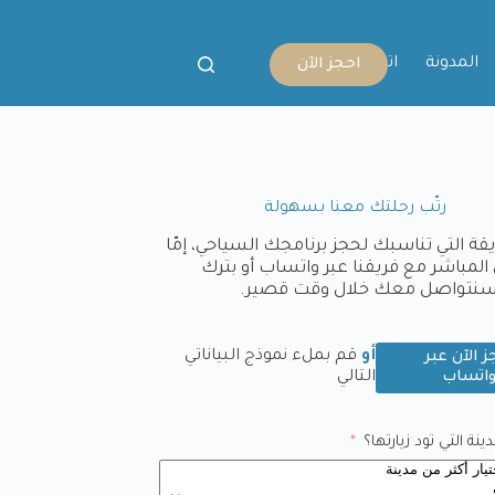
المدونة
اتصل بنا
احجز الآن
رتّب رحلتك معنا بسهولة
يقة التي تناسبك لحجز برنامجك السياحي، إمّا
المباشر مع فريقنا عبر واتساب أو بترك
وسنتواصل معك خلال وقت قصير.
أو
قم بملء نموذج البياناتي
ز الآن عبر
اتساب
التالي
نة التي تود زيارتها؟