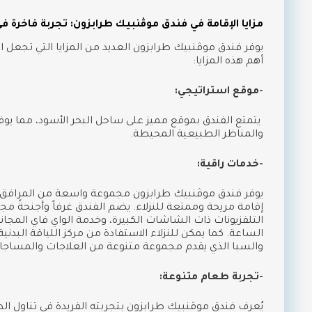
مزايا الإقامة في فندق موڤنبيك طرابزون: تجربة فاخرة 
يوفر فندق موڤنبيك طرابزون العديد من المزايا التي تجعل ال
أهم هذه المزايا:
-موقع استراتيجي:
يتمتع الفندق بموقع مميز على ساحل البحر الأسود، مما يوفر
والمناظر الطبيعية المحيطة.
-خدمات راقية:
يوفر فندق موڤنبيك طرابزون مجموعة واسعة من المرافق و
إقامة مريحة وممتعة للنزلاء. يضم الفندق غرفاً وأجنحةً م
التلفزيونات ذات الشاشات الكبيرة، وخدمة الواي فاي المجان
الساعة. كما يمكن للنزلاء الاستفادة من مركز اللياقة البدني
والسبا الذي يقدم مجموعة متنوعة من العلاجات والمساجات
-تجربة طعام متنوعة:
يُعرف فندق موڤنبيك طرابزون بتجربته الفريدة في تناول ال