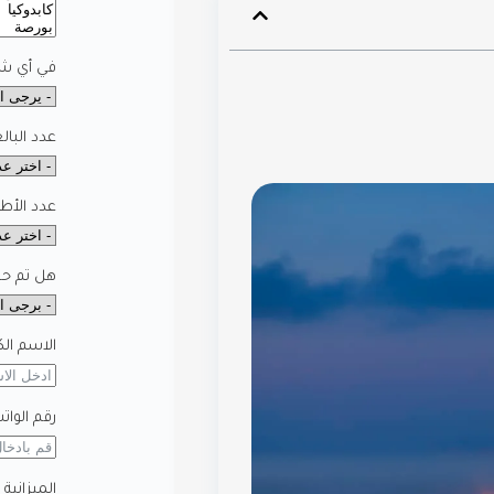
في أي شه
عدد البال
عدد الأط
هل تم حجز
الاسم الك
رقم الوات
الميزانية 