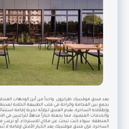
يعد فندق موڤنبيك طرابزون واحداً من أبرز الوجهات الفندق
يجمع بين الفخامة والراحة في قلب الطبيعة الخلابة لمدينة 
وإطلالاته الساحرة، يقدم الفندق لنزلائه تجربة إقامة استثنا
والخدمات المتميزة، مما يجعله خياراً مذهلاً للراغبين في ال
المنطقة. سواء كنت تبحث عن مكانٍ للاسترخاء، أو ترغب 
الساحرة، فإن فندق موڤنبيك يعد الخيار الأمثل لإقامة لا تُن