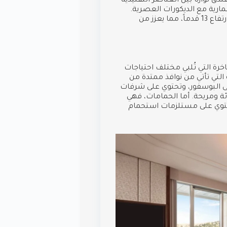
ق توازناً بين العناصر التقليدية
ارية مع الديكورات العصرية.
يتميز الفندق أيضاً بوجود لوبي ضخم يحتوي على ثريا فاخرة بارتفاع 13 قدماً، مما يعزز من
رة التي تُلبي مختلف احتياجات
 التي تأتي من نوافذ ممتدة من
 البوسفور، وتحتوي على شرفات
ئة ومريحة. أما الحمامات، فهي
تحتوي على مستلزمات استحمام