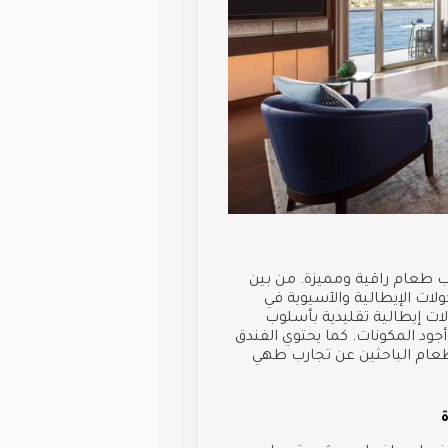
 طعام راقية ومميزة. من بين
** الذي يمزج بين المأكولات الإيطالية والآسيوية في
على البوسفور. يقدم مطعم **Olea** مأكولات إيطالية تقليدية بأسلوب
أجود المكونات. كما يحتوي الفندق
عام الباحثين عن تجارب طهي