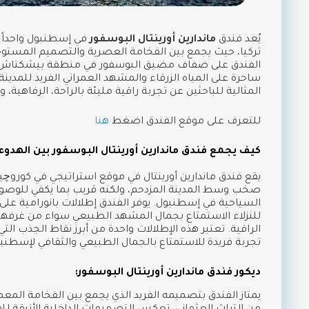
يُعد فندق
ماندارين أورينتال البوسفور
في إسطنبول واحداً 
تركيا، حيث يجمع بين الفخامة العصرية والتصميم المستوحى
الفندق على ضفاف مضيق البوسفور في منطقة بيشكتاش الح
ساحرة على المياه الزرقاء والمشهد العمراني الفريد للمدينة.
المثالية للباحثين عن تجربة راقية مليئة بالراحة، الرفاهية، 
للتعرف على موقع الفندق اضغط
هنا
كيف يجمع فندق ماندارين أورينتال البوسفور بين الهدوء 
يقع فندق ماندارين أورينتال في موقع استراتيجي في كوروچي
صخب وسط المدينة المزدحم، ولكنه قريب بما يكفي للوصول 
السياحية في إسطنبول. يوفر الفندق إطلالات بانورامية ع
للنزلاء الاستمتاع بجمال المشهد الطبيعي سواء من غرفه
الراقية. تعتبر هذه الإطلالات واحدة من أبرز نقاط الجذب التي
تجربة فريدة للاستمتاع بالجمال الطبيعي والثقافي لإسطنب
ديكور فندق ماندارين أورينتال البوسفور:
يمتاز الفندق بتصميمه الفريد الذي يجمع بين الفخامة المعم