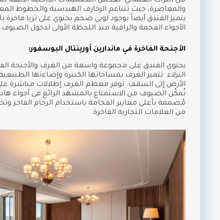
من التراث العثماني. تعكس التصميمات الداخلية الأنيقة للفند
والمعاصرة، حيث تتناغم الزخارف الهندسية والخطوط المعم
الأجواء الفخمة والراقية منذ اللحظة الأولى لدخول الضيوف.
الأجنحة الفاخرة في ماندارين أورينتال البوسفور:
يحتوي الفندق على مجموعة واسعة من الغرف والأجنحة الفاخ
النزلاء. تتميز الغرف بمساحاتها الكبيرة وإضاءتها الطبيعية
الأرض إلى السقف. توفر معظم الغرف إطلالات مباشرة على
تُمكّن الضيوف من الاستمتاع بالمشهد الرائع في أجواء هاد
مُصممة بأعلى معايير الفخامة باستخدام الرخام الفاخر و
من العلامات التجارية الفاخرة.