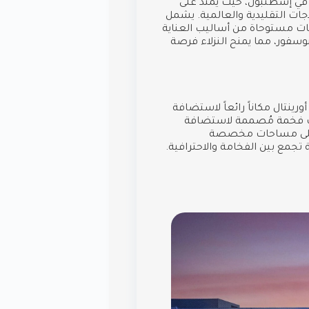
ل في إسطنبول، حيث يمتد على
لعلاجات التقليدية والعالمية. يشمل
جات مستوحاة من أساليب العناية
وسفور، مما يمنح النزلاء فرصة
ورينتال مكاناً رائعاً لاستضافة
عات فخمة مُصممة لاستضافة
وي على مساحات مخصصة
تجمع بين الفخامة والاحترافية.