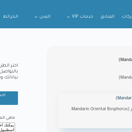
ركات
الفنادق
خدمات VIP
المدن
الخرائط
اختر الطر
بالتواصل 
بياناتك 
احج
و
فندق ماندارين أورينتال البوسفور (Mandarin Oriental Bosphorus
ماهي المدي