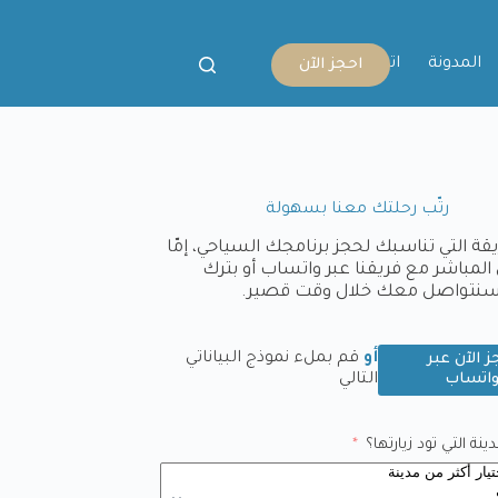
المدونة
اتصل بنا
احجز الآن
رتّب رحلتك معنا بسهولة
يقة التي تناسبك لحجز برنامجك السياحي، إمّا
المباشر مع فريقنا عبر واتساب أو بترك
وسنتواصل معك خلال وقت قصير.
أو
قم بملء نموذج البياناتي
ز الآن عبر
اتساب
التالي
نة التي تود زيارتها؟