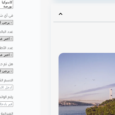
في أي شه
عدد البال
عدد الأط
هل تم حجز
الاسم الك
رقم الوات
الميزانية 