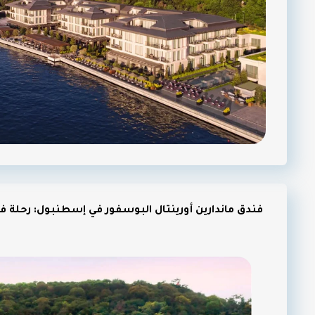
فندق ماندارين أورينتال البوسفور في إسطنبول: رحلة في