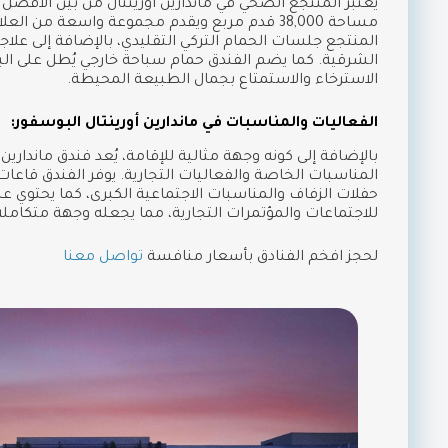
يُعتبر المنتجع الصحي في ماندارين أورينتال من بين الأفض
مساحة 38,000 قدم مربع ويقدم مجموعة واسعة من ا
المنتجع جلسات الحمام التركي التقليدي، بالإضافة إلى علا
الشرقية. كما يضم الفندق حمام سباحة خارجي يُطل على الب
الاسترخاء والاستمتاع بجمال الطبيعة المحيطة.
الفعاليات والمناسبات في ماندارين أورينتال البوسفور:
بالإضافة إلى كونه وجهة مثالية للإقامة، يُعد فندق ماندارين أ
المناسبات الخاصة والفعاليات التجارية. يوفر الفندق قا
حفلات الزفاف والمناسبات الاجتماعية الكبرى، كما يحت
للاجتماعات والمؤتمرات التجارية، مما يجعله وجهة متكاملة 
لحجز افخم الفنادق بأسعار منافسة
تواصل معنا