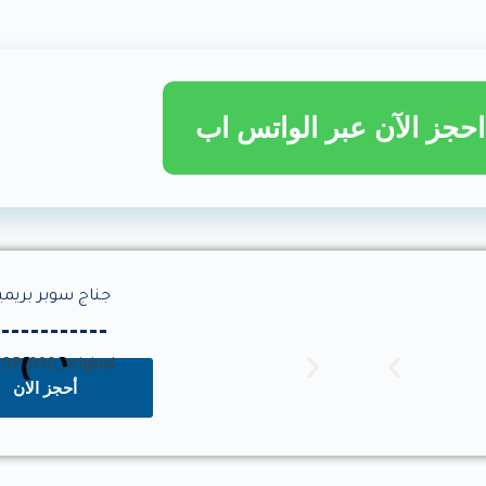
احجز الآن عبر الواتس اب
جناج سوبر بريمي
أحجز الان