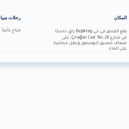
المكان
رحلات سياح
متاح دائماً
يقع الفندق في حي Beşiktaş راقٍ، تحديدًا
في شارع Çırağan Cad. No. 28، على
ضفاف مضيق البوسفور ويطل مباشرة
على الماء