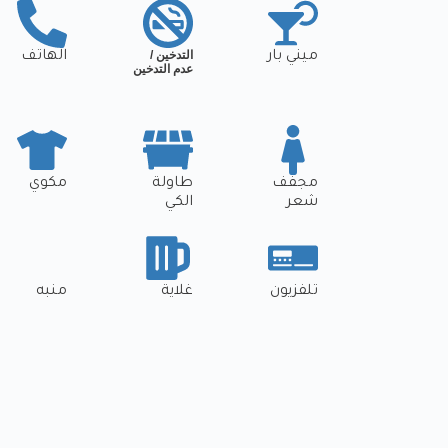
التدخين /
ميني بار
الهاتف
عدم التدخين
مجفف
طاولة
مكوي
شعر
الكي
تلفزيون
غلاية
منبه