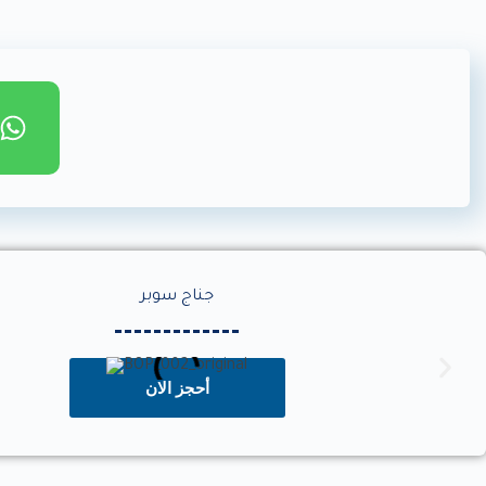
جناج سوبر
أحجز الان