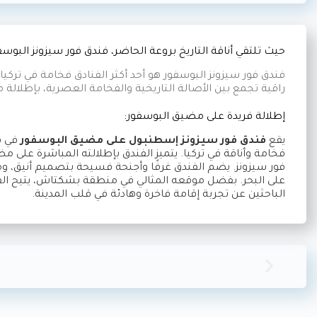
حيث تلتقي أناقة التاريخ بروعة الحاضر، فندق فور سيزونز البوسف
راقية تجمع بين الأصالة التاريخية والفخامة العصرية، بإطلالة
إطلالة فريدة على مضيق البوسفور:
يقع
فندق فور سيزونز إسطنبول على مضيق البوسفور
في قل
فخامة وأناقة في تركيا. يتميز الفندق بإطلالته المباشرة على 
فور سيزونز. يضم الفندق غرفًا وأجنحة فسيحة بتصميم أنيق، و
على البحر. بفضل موقعه المثالي في منطقة بشكتاش، يتيح الفن
الباحثين عن تجربة إقامة فاخرة وهادئة في قلب المدينة.