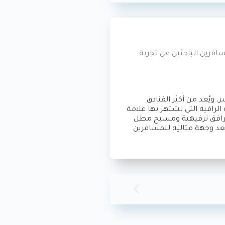
ل قصر عثماني مُرمم يعود للقرن الـ19. يُعد وجهة مثالية للمسافرين الباحثين عن تجربة
ويُعد من أكثر الفنادق
الراقية التي تشتهر بها علامة
ومرافق ترفيهية ومسبح مطل
ُعد وجهة مثالية للمسافرين