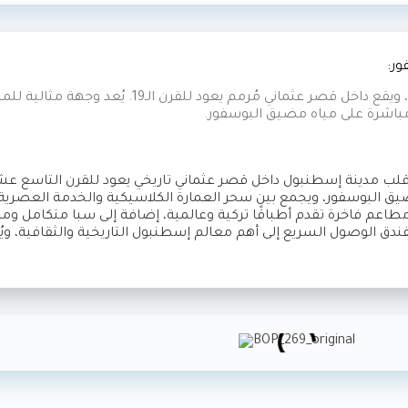
ور:
فندق فور سيزونز البوسفور هو أحد أكثر الفنادق فخامة في تركيا، ويقع داخ
 مباشرة على مياه مضيق البوسفور.
ب مدينة إسطنبول داخل قصر عثماني تاريخي يعود للقرن التاسع عشر، 
مضيق البوسفور، ويجمع بين سحر العمارة الكلاسيكية والخدمة العصرية 
مطاعم فاخرة تقدم أطباقًا تركية وعالمية، إضافة إلى سبا متكامل 
دق الوصول السريع إلى أهم معالم إسطنبول التاريخية والثقافية، وي