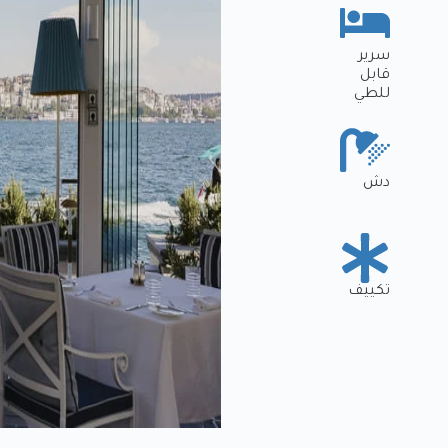
سرير
قابل
للطي
دش
تكييف