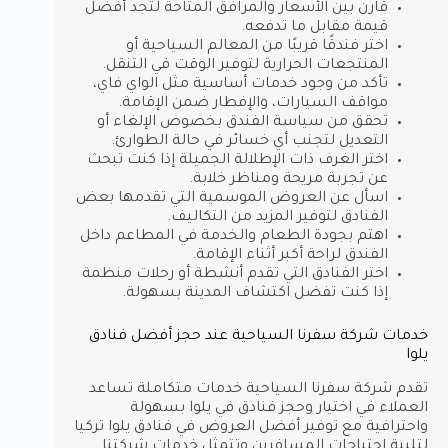
قارن بين الأسعار والمرافق المتاحة لتجد أفضل
قيمة مقابل ما تدفعه.
اختر فندقًا قريبًا من المعالم السياحية أو
المنتجعات الحرارية لتوفير الوقت في التنقل.
تأكد من وجود خدمات أساسية مثل الواي فاي،
مواقف السيارات، والإفطار ضمن الإقامة.
تحقق من سياسة الفندق بخصوص الإلغاء أو
التعديل لتجنب أي خسائر في حالة الطوارئ.
اختر الغرف ذات الإطلالة الجميلة إذا كنت تبحث
عن تجربة مريحة ومناظر خلابة.
اسأل عن العروض الموسمية التي تقدمها بعض
الفنادق لتوفير المزيد من التكاليف.
اهتم بجودة الطعام والخدمة في المطاعم داخل
الفندق لراحة أكبر أثناء الإقامة.
اختر الفنادق التي تقدم أنشطة أو رحلات منظمة
إذا كنت تفضل اكتشاف المدينة بسهولة.
خدمات شركة سفرنا السياحية عند حجز أفضل فنادق
يلوا
تقدم شركة سفرنا السياحية خدمات متكاملة تساعد
العملاء في اختيار وحجز فنادق في يلوا بسهولة
واحترافية مع توفير أفضل العروض في فنادق يلوا تركيا
لتلبية احتياجات المسافرين وتتمثل خدمات شركتنا