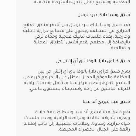
المعدنية ومسبح داخلي لتجربة استرخاء متكاملة.
فندق وسبا بلاك بيرد ترمال
يعد فندق وسبا بلاك بيرد ترمال من أشهر فنادق العلاج
الحراري في المنطقة ويحتوي على مسابح حرارية داخلية
وخارجية، يقدم جلسات تدليك علاجية وحمام تركي
بالإضافة إلى مطعم يقدم أشهى الأطباق المحلية
والعالمية.
فندق كراون بلازا يالوفا باي آي إتش جي
يمزج فندق كراون بلازا يالوفا باي آي إتش جي بين
الفخامة والموقع المميز المطل على البحر مع قربه من
الينابيع الحارة، ويضم مركز سبا متكامل وخدمات راقية
للنزلاء الباحثين عن راحة واستجمام بمستوى عالمي.
فندق فيلا فيردي آند سبا
يقع فندق فيلا فيردي آند سبا وسط طبيعة خلابة
ويعرف بأجوائه الهادئة ومرافقه الراقية ويقدم جلسات
مياه حرارية، وساونا، وعلاجات تجميلية إلى جانب إطلالة
رائعة على الجبال الخضراء المحيطة.