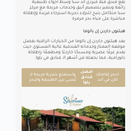
يقع فندق فيلا فيردي اند سبا وسط أجواء طبيعية
رائعة ويتميز بتصميم أنيق وخدمات مريحة مع مركز
سبا متكامل يتيح للنزلاء تجربة استرخاء فريدة وإطلالة
مباشرة على مياه بحر مرمرة.
هيلتون جاردن إن يالوفا
يعد هيلتون جاردن إن يالوفا من الخيارات الراقية بفضل
موقعه الممتاز وخدماته الفندقية عالية المستوى حيث
يقدم غرفًا عصرية ومسبحًا خارجيًا ومطعمًا بإطلالة
بانورامية، مما يجعله من أشهر الـ فنادق في يلوا.
افضل
احجز إقامتك
واستمتع بتجربة مريحة لا
فنادق
الآن في أحد
تُنسى بين الطبيعة والبحر
يلوا