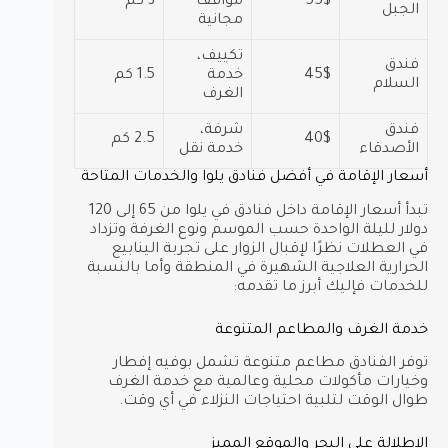
55$
مواقف
3 كم
الجبل
مجانية
تكييف،
فندق
45$
خدمة
1.5 كم
السلام
الغرف
فندق
شرفة،
40$
2.5 كم
الأصدقاء
خدمة نقل
أسعار الإقامة في أفضل فنادق يلوا والخدمات المتاحة
تبدأ أسعار الإقامة داخل فنادق في يلوا من 65 إلى 120
دولار لليلة الواحدة حسب الموسم ونوع الغرفة وتزداد
في العطلات نظرًا لإقبال الزوار على تجربة الينابيع
الحرارية العلاجية الشهيرة في المنطقة وأما بالنسبة
للخدمات فإليك أبرز ما تقدمه:
خدمة الغرف والمطاعم المتنوعة
توفر الفنادق مطاعم متنوعة تشمل بوفيه إفطار
وخيارات مأكولات محلية وعالمية مع خدمة الغرف
طوال الوقت لتلبية احتياجات النزلاء في أي وقت.
الإطلالة على البحر والموقع المميز