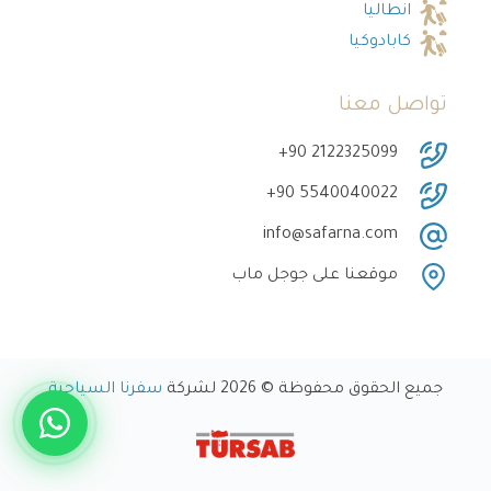
انطاليا
كابادوكيا
تواصل معنا
‎+90 2122325099
‎+90 5540040022
info@safarna.com
موقعنا على جوجل ماب
جميع الحقوق محفوظة © 2026 لشركة
سفرنا السياحية