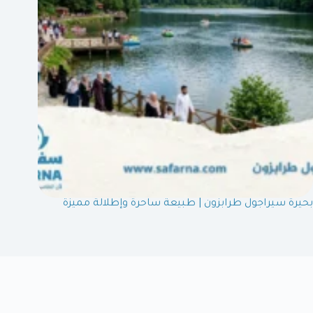
بحيرة سيراجول طرابزون | طبيعة ساحرة وإطلالة مميزة