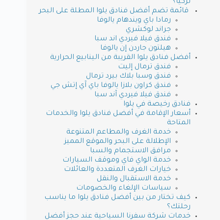
تركيا؟
قائمة تضم أفضل فنادق يلوا المطلة على البحر
رمادا باي ويندهام يالوفا
جراند لوكشري
فندق فيلا فيردي اند سبا
هيلتون جاردن إن يالوفا
أفضل فنادق يلوا القريبة من الينابيع الحرارية
فندق ترمال إليت
فندق وسبا بلاك بيرد ترمال
فندق كراون بلازا يالوفا باي آي إتش جي
فندق فيلا فيردي آند سبا
فنادق رخيصة في يلوا
أسعار الإقامة في أفضل فنادق يلوا والخدمات
المتاحة
خدمة الغرف والمطاعم المتنوعة
الإطلالة على البحر والموقع المميز
مرافق الاستجمام والسبا
خدمة الواي فاي وموقف السيارات
خيارات الغرف المتعددة والعائلات
خدمة الاستقبال والنقل
سياسات الإلغاء والخصومات
كيف تختار من بين أفضل فنادق يلوا ما يناسب
رحلتك؟
خدمات شركة سفرنا السياحية عند حجز أفضل