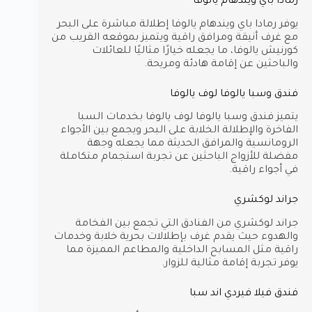
رمادا باي ويندهام يالوفا
يوفر رمادا باي ويندهام يالوفا إطلالة مباشرة على البحر
مع غرف أنيقة ومرافق راقية ويتميز بموقعه القريب من
كورنيش يالوفا، ما يجعله خيارًا مثاليًا للعائلات
والباحثين عن إقامة هادئة ومريحة.
فندق وسبا يالوفا لوف يالوفا
يتميز فندق وسبا يالوفا لوف يالوفا بخدمات السبا
الفاخرة والإطلالة الخلابة على البحر ويجمع بين الأجواء
الرومانسية والمرافق الحديثة مما يجعله وجهة
مفضلة للأزواج الباحثين عن تجربة استجمام متكاملة
في أجواء راقية.
جراند لوكشري
جراند لوكشري من الفنادق التي تجمع بين الفخامة
والهدوء حيث يقدم غرف بإطلالات بحرية خلابة وخدمات
راقية مثل المسابح الداخلية والمطاعم المميزة مما
يوفر تجربة إقامة مثالية للزوار.
فندق فيلا فيردي اند سبا