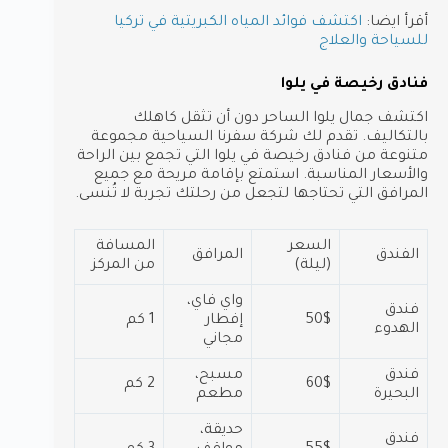
أقرأ ايضا:
اكتشف فوائد المياه الكبريتية في تركيا​
للسياحة والعلاج
فنادق رخيصة في يلوا
اكتشف جمال يلوا الساحر دون أن تثقل كاهلك
بالتكاليف. تقدم لك شركة سفرنا السياحية مجموعة
متنوعة من فنادق رخيصة في يلوا التي تجمع بين الراحة
والأسعار المناسبة. استمتع بإقامة مريحة مع جميع
المرافق التي تحتاجها لتجعل من رحلتك تجربة لا تُنسى.
السعر
المسافة
الفندق
المرافق
(ليلة)
من المركز
واي فاي،
فندق
50$
إفطار
1 كم
الهدوء
مجاني
فندق
مسبح،
60$
2 كم
البحيرة
مطعم
حديقة،
فندق