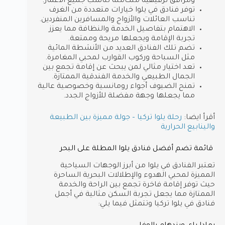
ومرافق ترفيهية متكاملة تناسب جميع الأعمار.
توفر فنادق في يلوا خيارات متعددة من الغرف
تناسب العائلات والأزواج والمسافرين المنفردين.
الاهتمام بتفاصيل الخدمة والنظافة مما يعزز
تجربة الإقامة ويجعلها مريحة وممتعة.
تضم تلك الفنادق العديد من الأنشطة المائية
مثل السباحة وركوب القوارب لمحبي المغامرة.
تعد اختيار مثالي لمن يبحث عن إقامة تجمع بين
الجمال الطبيعي والخدمة الفندقية الممتازة.
تمنح الضيوف أجواء رومانسية وخصوصية عالية
مما يجعلها وجهة مفضلة للأزواج الجدد.
أقرأ ايضا:
رحلة يلوا تركيا – جولة مميزة بين الطبيعة
والينابيع الحرارية
قائمة تضم أفضل فنادق يلوا المطلة على البحر
تعتبر الفنادق في يلوا من أبرز الوجهات السياحية
المميزة لمحبي الهدوء والإطلالات البحرية الساحرة
حيث توفر إقامة فاخرة تجمع بين الراحة والخدمة
الممتازة مما يجعل تجربة السكن مثالية في أجمل
فنادق في يلوا تركيا وتتمثل فيما يلي: