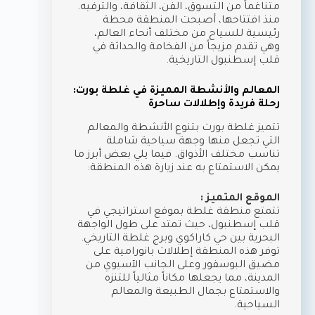
متناغماً من التسوق، الفن، الثقافة، والترفيه.
منذ افتتاحها، أصبحت المنطقة محطة
رئيسية للسياح من مختلف أنحاء العالم،
وهي تقدم مزيجاً من الفخامة والحداثة في
قلب إسطنبول التاريخية.
المعالم والأنشطة المميزة في غلطة بورت:
رحلة فريدة وإطلالات ساحرة
تتميز غلطة بورت بتنوع الأنشطة والمعالم
التي تجعل منها وجهة سياحية شاملة
تناسب مختلف الأذواق. فيما يلي بعض أبرز ما
يمكن الاستمتاع به عند زيارة هذه المنطقة:
الموقع المتميز :
تتمتع منطقة غلطة بموقع استراتيجي في
قلب إسطنبول، حيث تمتد على طول الواجهة
البحرية بين حي كاراكوي وبرج غلطة التاريخي.
توفر هذه المنطقة إطلالات بانورامية على
مضيق البوسفور وعلى الجانب الآسيوي من
المدينة، مما يجعلها مكاناً مثالياً للتنزه
والاستمتاع بجمال الطبيعة والمعالم
السياحية.