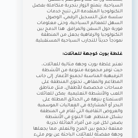
بسلاسة وراحة عند وصولهم بالسفن
السياحية. يتمتع الزوار بتجربة متكاملة بفضل
التكنولوجيا المتقدمة التي تتيح خدمات
سلسة مثل التسجيل الرقمي، الوصول
السهل للمعالم السياحية، وحتى معلومات
فورية حول السفن والمرافق. هذا الدمج بين
التكنولوجيا والرفاهية يجعل من المنطقة
نموذجاً حديثاً للتجارب السياحية المستقبلية.
غلطة بورت كوجهة للعائلات:
تعتبر غلطة بورت وجهة مثالية للعائلات،
حيث توفر مجموعة متنوعة من الأنشطة
الترفيهية المناسبة لجميع الأعمار. إلى جانب
المطاعم والمقاهي، تحتوي المنطقة على
مساحات مخصصة للأطفال، مثل مناطق
اللعب والأنشطة التعليمية. يمكن للعائلات
الاستمتاع بنزهة في الحدائق المطلة على
البحر أو المشاركة في الفعاليات الموسمية
والعروض الثقافية التي تُقام في المنطقة
بشكل منتظم. هذا التنوع في الأنشطة
يضمن لكل فرد من أفراد العائلة تجربة
ممتعة تجمع بين المرح والتعلم، مما يجعلها
وجهة مفضلة للعائلات الباحثة عن يوم مليء