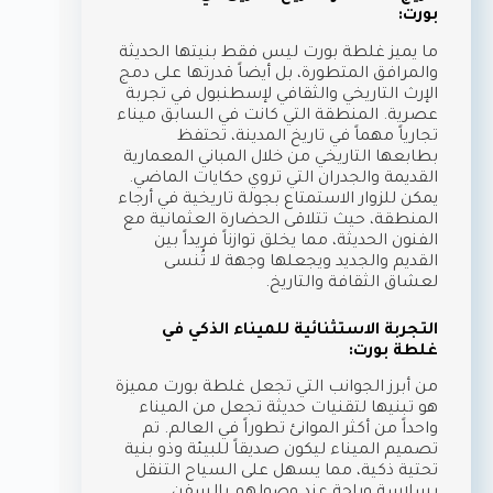
بورت:
ما يميز غلطة بورت ليس فقط بنيتها الحديثة
والمرافق المتطورة، بل أيضاً قدرتها على دمج
الإرث التاريخي والثقافي لإسطنبول في تجربة
عصرية. المنطقة التي كانت في السابق ميناء
تجارياً مهماً في تاريخ المدينة، تحتفظ
بطابعها التاريخي من خلال المباني المعمارية
القديمة والجدران التي تروي حكايات الماضي.
يمكن للزوار الاستمتاع بجولة تاريخية في أرجاء
المنطقة، حيث تتلاقى الحضارة العثمانية مع
الفنون الحديثة، مما يخلق توازناً فريداً بين
القديم والجديد ويجعلها
وجهة لا تُنسى
لعشاق الثقافة والتاريخ.
التجربة الاستثنائية للميناء الذكي في
غلطة بورت:
من أبرز الجوانب التي تجعل غلطة بورت مميزة
هو تبنيها لتقنيات حديثة تجعل من الميناء
واحداً من أكثر الموانئ تطوراً في العالم. تم
تصميم الميناء ليكون صديقاً للبيئة وذو بنية
تحتية ذكية، مما يسهل على السياح التنقل