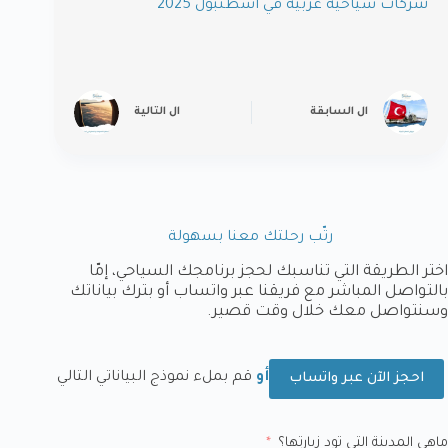
شركات سياحية عربية في اسطنبول 2025
ال
السابقة
ال
التالية
رتّب رحلتك معنا بسهولة
اختر الطريقة التي تناسبك لحجز برنامجك السياحي، إمّا
بالتواصل المباشر مع فريقنا عبر واتساب أو بترك بياناتك
وسنتواصل معك خلال وقت قصير.
أو
قم بملء نموذج البياناتي التالي
احجز الآن عبر واتساب
ماهي المدينة التي تود زيارتها؟