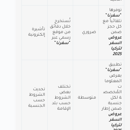
توفرها
“
سفرنا
”
تلقائياً مع
تُستخرج
كل حجز
خلال دقائق
تأشيرة
ضمن
ضروري
من موقع
إلكترونية
عروض
رسمي عبر
السفر
“
سفرنا
“
لتركيا
2025
تطبيق
“
سفرنا
”
يعرض
المعلوما
ت
تختلف
تحديث
المُخصص
بعض
الشروط
ة لكل
متوسطة
الشروط
حسب
جنسية
حسب بلد
الجنسية
ضمن إطار
الإقامة
عروض
السفر
لتركيا