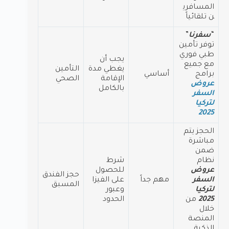
المسافري
ن تلقائياً
“
سفرنا
”
توفر تأمين
طبي فوري
يجب أن
مع جميع
يغطي مدة
التأمين
برامج
أساسي
الإقامة
الصحي
عروض
بالكامل
السفر
لتركيا
2025
الحجز يتم
مباشرة
ضمن
نظام
شرط
عروض
للحصول
حجز الفندق
السفر
مهم جداً
على الفيزا
المسبق
لتركيا
وعبور
2025
من
الحدود
خلال
المنصة
الذكية