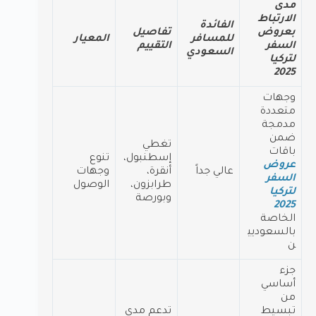
مدى
الارتباط
الفائدة
بعروض
تفاصيل
للمسافر
المعيار
السفر
التقييم
السعودي
لتركيا
2025
وجهات
متعددة
مدمجة
ضمن
تغطي
باقات
إسطنبول،
تنوع
عروض
عالي جداً
أنقرة،
وجهات
السفر
طرابزون،
الوصول
لتركيا
وبورصة
2025
الخاصة
بالسعوديي
ن
جزء
أساسي
من
تبسيط
تدعم مدى