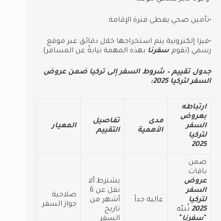
•تأمين صحي يغطي فترة الإقامة.
•فيزا إلكترونية يتم استخراجها خلال دقائق عبر موقع
رسمي (تقوم
سفرنا
بهذه المهمة نيابةً عن المسافر).
جدول تقييم – شروط السفر إلى تركيا ضمن عروض
السفر لتركيا 2025:
ارتباطه
بعروض
مدى
تفاصيل
السفر
المعيار
الأهمية
التقييم
لتركيا
2025
ضمن
باقات
عروض
يشترط ألا
السفر
تقل عن 6
صلاحية
لتركيا
عالية جداً
أشهر من
جواز السفر
2025
تُنبّه
تاريخ
“
سفرنا
”
السفر