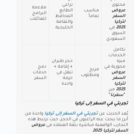
محتوى
تراعي
ملاءمة
عروض
مناسب
الطابع
البرامج
السفر
تماماً
المحافظ
للعائلات
لتركيا
والثقافة
2025
في
الخليجية
السوق
السعودي
تكامل
الخدمات
ميزة
حجز طيران
محورية في
+ إقامة +
دمج
مريح
عروض
تنقل في
خدمات
ومطلوب
السفر
حزمة
السفر
لتركيا
واحدة
2025
من
“
سفرنا
“
تجربتي في السفر إلى تركيا
يُعد الحديث عن
تجربتي في السفر إلى تركيا
واحدة من
أبرز ما يبحث عنه الراغبون في الحجز، حيث ترتبط هذه
التجارب الواقعية مباشرة بثقة العملاء في
عروض
السفر لتركيا 2025
.