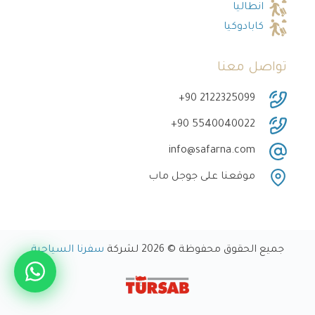
انطاليا
كابادوكيا
تواصل معنا
‎+90 2122325099
‎+90 5540040022
info@safarna.com
موقعنا على جوجل ماب
جميع الحقوق محفوظة © 2026 لشركة
سفرنا السياحية