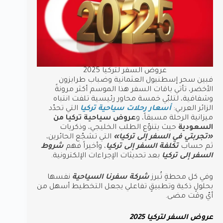
عروض السفر لتركيا 2025
فبين سحر إسطنبول العثمانية وضباب طرابزون
الأخضر، تأتي باقات السفر هذا الموسم أكثر مرونةً
وشفافية، لتلبّي خمسة محاور رئيسية تلفت انتباه
الزائر العربي:
أسعار رحلات سياحية تركيا
التي تحدّد
ميزانية الرحلة مسبقاً، و
عروض سياحية تركيا من
السعودية
حيث يتنوّع الطلب الخليجي، وذكريات
«تجربتي في السفر إلى تركيا»
التي تشجّع الحائرين،
ثم حساب
تكلفة السفر إلى تركيا
، وأخيراً فهم
شروط
السفر إلى تركيا
بعد تحديثات الإجراءات الإلكترونية.
وفي كل محطةٍ تُبرز
شركة سفرنا السياحية
نفسها
بحلولٍ ذكية وتطبيقٍ تفاعلي يجعل التخطيط أسهل من
أيّ وقت مضى.
عروض السفر لتركيا 2025