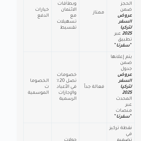
الحجز
وبطاقات
ضمن
الائتمان
خيارات
ممتاز
عروض
مع
الدفع
السفر
تسهيلات
لتركيا
تقسيط
2025
عبر
تطبيق
“
سفرنا
“
يتم إعلانها
ضمن
جدول
عروض
خصومات
السفر
تصل 20٪
الخصوما
لتركيا
فعالة جداً
في الأعياد
ت
2025
والإجازات
الموسمية
المحدث
الرسمية
عبر
منصات
“
سفرنا
“
نقطة تركيز
في
تصميم
جولات