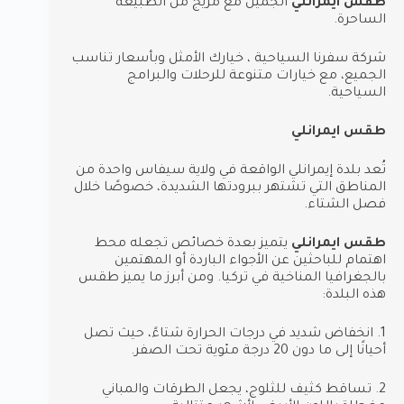
طقس ايمرانلي
الجميل مع مزيج من الطبيعة
الساحرة.
شركة سفرنا السياحية ، خيارك الأمثل وبأسعار تناسب
الجميع، مع خيارات متنوعة للرحلات والبرامج
السياحية.
طقس ايمرانلي
تُعد بلدة إيمرانلي الواقعة في ولاية سيفاس واحدة من
المناطق التي تشتهر ببرودتها الشديدة، خصوصًا خلال
فصل الشتاء.
طقس ايمرانلي
يتميز بعدة خصائص تجعله محط
اهتمام للباحثين عن الأجواء الباردة أو المهتمين
بالجغرافيا المناخية في تركيا. ومن أبرز ما يميز طقس
هذه البلدة:
1. انخفاض شديد في درجات الحرارة شتاءً، حيث تصل
أحيانًا إلى ما دون 20 درجة مئوية تحت الصفر.
2. تساقط كثيف للثلوج، يجعل الطرقات والمباني