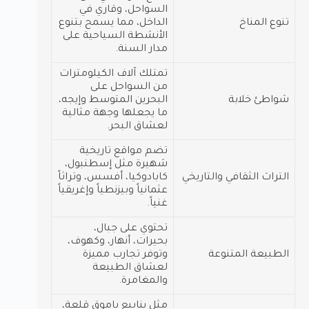
السواحل، وقاري في
تنوع المناخ
الداخل، مما يسمح بتنوع
الأنشطة السياحية على
مدار السنة.
تمتلك آلاف الكيلومترات
من السواحل على
شواطئ خلابة
البحرين المتوسط وإيجه،
ما يجعلها وجهة مثالية
لعشاق البحر.
تضم مواقع تاريخية
شهيرة مثل إسطنبول،
التراث الثقافي والتاريخي
كابادوكيا، أفسس، وتراثاً
عثمانياً وبيزنطياً وإغريقياً
غنياً.
تحتوي على جبال،
بحيرات، أنهار، وكهوف،
الطبيعة المتنوعة
وتوفر تجارب مميزة
لعشاق الطبيعة
والمغامرة.
مثل ينابيع باموق قلعة،