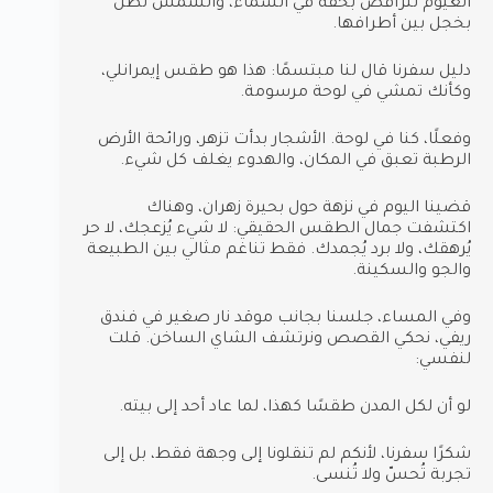
الغيوم تتراقص بخفة في السماء، والشمس تطل
بخجل بين أطرافها.
دليل سفرنا قال لنا مبتسمًا: هذا هو طقس إيمرانلي،
وكأنك تمشي في لوحة مرسومة.
وفعلًا، كنا في لوحة. الأشجار بدأت تزهر، ورائحة الأرض
الرطبة تعبق في المكان، والهدوء يغلف كل شيء.
قضينا اليوم في نزهة حول بحيرة زهران، وهناك
اكتشفت جمال الطقس الحقيقي: لا شيء يُزعجك، لا حر
يُرهقك، ولا برد يُجمدك. فقط تناغم مثالي بين الطبيعة
والجو والسكينة.
وفي المساء، جلسنا بجانب موقد نار صغير في فندق
ريفي، نحكي القصص ونرتشف الشاي الساخن. قلت
لنفسي:
لو أن لكل المدن طقسًا كهذا، لما عاد أحد إلى بيته.
شكرًا سفرنا، لأنكم لم تنقلونا إلى وجهة فقط، بل إلى
تجربة تُحسّ ولا تُنسى.