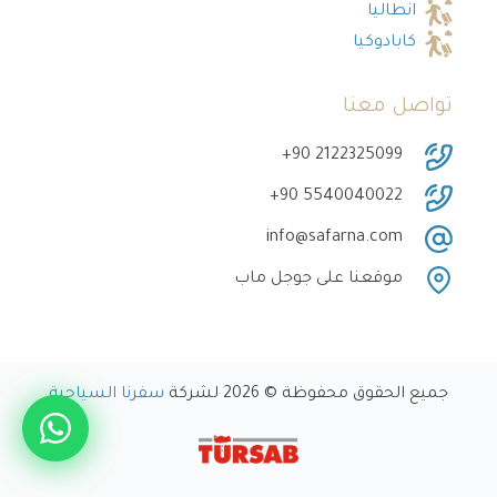
انطاليا
كابادوكيا
تواصل معنا
‎+90 2122325099
‎+90 5540040022
info@safarna.com
موقعنا على جوجل ماب
جميع الحقوق محفوظة © 2026 لشركة
سفرنا السياحية