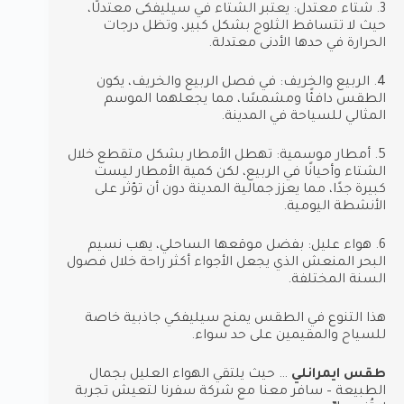
3. شتاء معتدل: يعتبر الشتاء في سيليفكى معتدلًا،
حيث لا تتساقط الثلوج بشكل كبير، وتظل درجات
الحرارة في حدها الأدنى معتدلة.
4. الربيع والخريف: في فصل الربيع والخريف، يكون
الطقس دافئًا ومشمسًا، مما يجعلهما الموسم
المثالي للسياحة في المدينة.
5. أمطار موسمية: تهطل الأمطار بشكل متقطع خلال
الشتاء وأحيانًا في الربيع، لكن كمية الأمطار ليست
كبيرة جدًا، مما يعزز جمالية المدينة دون أن تؤثر على
الأنشطة اليومية.
6. هواء عليل: بفضل موقعها الساحلي، يهب نسيم
البحر المنعش الذي يجعل الأجواء أكثر راحة خلال فصول
السنة المختلفة.
هذا التنوع في الطقس يمنح سيليفكي جاذبية خاصة
للسياح والمقيمين على حد سواء.
طقس ايمرانلي
… حيث يلتقي الهواء العليل بجمال
الطبيعة – سافر معنا مع شركة سفرنا لتعيش تجربة