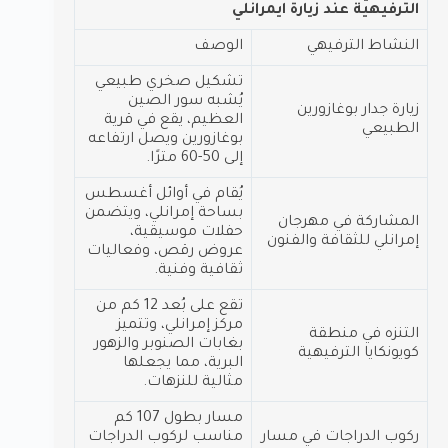
الترفيهية عند زيارة ايمرانلي
النشاط الترفيهي
الوصف
تشكيل صخري طبيعي
يُشبه سور الصين
زيارة جدار بوغازورين
العظيم، يقع في قرية
الطبيعي
بوغازورين ويصل ارتفاعه
إلى 50-60 مترًا.
يُقام في أوائل أغسطس
بساحة إمرانلي، ويتضمن
المشاركة في مهرجان
حفلات موسيقية،
إمرانلي للثقافة والفنون
عروض رقص، وفعاليات
ثقافية وفنية.
تقع على بُعد 12 كم من
مركز إمرانلي، وتتميز
التنزه في منطقة
بغابات الصنوبر والزهور
كويونكايا الترفيهية
البرية، مما يجعلها
مثالية للنزهات.
مسار بطول 107 كم
ركوب الدراجات في مسار
مناسب لركوب الدراجات