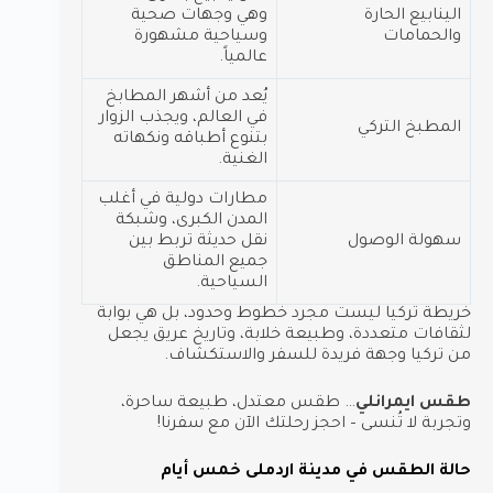
الينابيع الحارة
وهي وجهات صحية
والحمامات
وسياحية مشهورة
عالمياً.
يُعد من أشهر المطابخ
في العالم، ويجذب الزوار
المطبخ التركي
بتنوع أطباقه ونكهاته
الغنية.
مطارات دولية في أغلب
المدن الكبرى، وشبكة
سهولة الوصول
نقل حديثة تربط بين
جميع المناطق
السياحية.
خريطة تركيا ليست مجرد خطوط وحدود، بل هي بوابة
لثقافات متعددة، وطبيعة خلابة، وتاريخ عريق يجعل
من تركيا وجهة فريدة للسفر والاستكشاف.
طقس ايمرانلي
… طقس معتدل، طبيعة ساحرة،
وتجربة لا تُنسى – احجز رحلتك الآن مع سفرنا!
حالة الطقس في مدينة اردملى خمس أيام