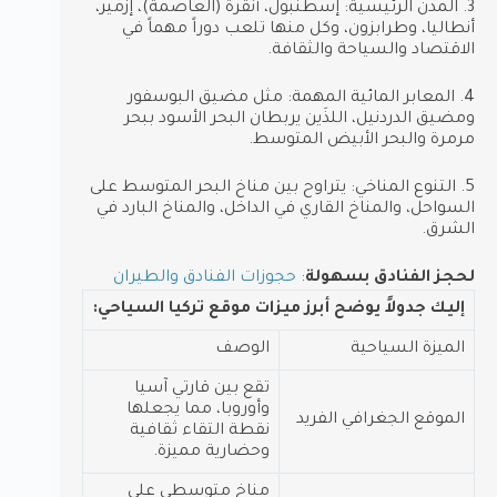
3. المدن الرئيسية: إسطنبول، أنقرة (العاصمة)، إزمير،
أنطاليا، وطرابزون، وكل منها تلعب دوراً مهماً في
الاقتصاد والسياحة والثقافة.
4. المعابر المائية المهمة: مثل مضيق البوسفور
ومضيق الدردنيل، اللذَين يربطان البحر الأسود ببحر
مرمرة والبحر الأبيض المتوسط.
5. التنوع المناخي: يتراوح بين مناخ البحر المتوسط على
السواحل، والمناخ القاري في الداخل، والمناخ البارد في
الشرق.
لحجز الفنادق بسهولة
:
حجوزات الفنادق والطيران
إليك جدولاً يوضح أبرز ميزات موقع تركيا السياحي:
الميزة السياحية
الوصف
تقع بين قارتي آسيا
وأوروبا، مما يجعلها
الموقع الجغرافي الفريد
نقطة التقاء ثقافية
وحضارية مميزة.
مناخ متوسطي على