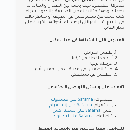
في الختام، يُعد
طقس ايمرانلي
عنصرًا أساسيًا في
سحرها الطبيعي، حيث يجمع بين الاعتدال والنقاء، ما
يجعلها وجهة مثالية لمحبي الطبيعة والهدوء. سواء
كنت تبحث عن نسيم عليل في الصيف أو مناظر خلابة
في الربيع، فإن إيمرانلي ترحب بك بأجوائها الفريدة على
مدار العام.
العناوين التي ناقشناها في هذا المقال
طقس ايمرانلي
أبرد محافظة في تركيا
خريطة تركيا
حالة الطقس في مدينة اردملى خمس أيام
الطقس في سيليفكى
تابعونا على وسائل التواصل الاجتماعي
فيسبوك:
Safarna على فيسبوك
إنستغرام:
Safarna على إنستغرام
إكس:
Safarna على منصة إكس
تيك توك:
Safarna على تيك توك
للتواصل معنا مباشرة عبر واتساب، اضغط