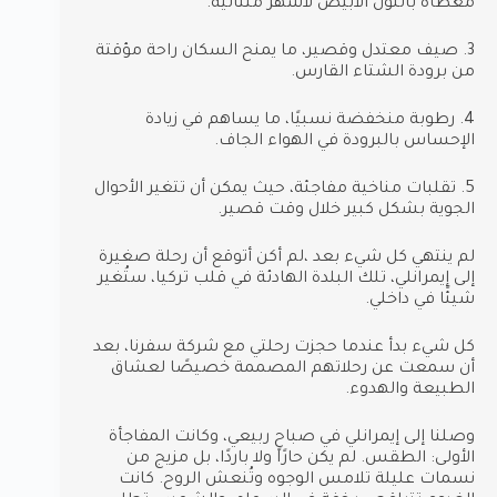
مغطاة باللون الأبيض لأشهر متتالية.
3. صيف معتدل وقصير، ما يمنح السكان راحة مؤقتة
من برودة الشتاء القارس.
4. رطوبة منخفضة نسبيًا، ما يساهم في زيادة
الإحساس بالبرودة في الهواء الجاف.
5. تقلبات مناخية مفاجئة، حيث يمكن أن تتغير الأحوال
الجوية بشكل كبير خلال وقت قصير.
لم ينتهي كل شيء بعد ،لم أكن أتوقع أن رحلة صغيرة
إلى إيمرانلي، تلك البلدة الهادئة في قلب تركيا، ستُغير
شيئًا في داخلي.
كل شيء بدأ عندما حجزت رحلتي مع شركة سفرنا، بعد
أن سمعت عن رحلاتهم المصممة خصيصًا لعشاق
الطبيعة والهدوء.
وصلنا إلى إيمرانلي في صباحٍ ربيعي، وكانت المفاجأة
الأولى: الطقس. لم يكن حارًا ولا باردًا، بل مزيج من
نسمات عليلة تلامس الوجوه وتُنعش الروح. كانت