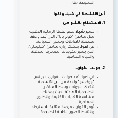
المحيطة بها.
أبرز الأنشطة في شيلا و اغوا
1. الاستمتاع بالشواطئ
تتميز
شيلا
بشواطئها الرملية الذهبية
مثل شاطئ “كوم بابا”، الذي يُعد وجهة
مفضلة للعائلات ومحبي السباحة.
في
اغوا
، يمكنك زيارة شاطئ “كيليملي”،
الذي يتميز بتكويناته الصخرية المذهلة
والمياه الصافية.
2. جولات القوارب
في اغوا، تُعد جولات القوارب عبر نهر
“جوكسو” واحدة من أبرز الأنشطة.
تأخذك الجولات وسط المناظر
الطبيعية الهادئة، حيث يمكنك
مشاهدة الغابات الكثيفة والطيور
المهاجرة.
تُوفر القوارب فرصة مثالية للاسترخاء
والتقاط الصور الخلابة للطبيعة.