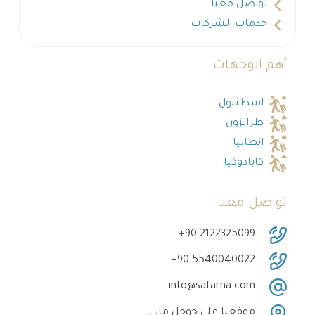
تواصل معنا
خدمات الشركات
أهم الوجهات
اسطنبول
طرابزون
انطاليا
كابادوكيا
تواصل معنا
‎+90 2122325099
‎+90 5540040022
info@safarna.com
موقعنا على جوجل ماب