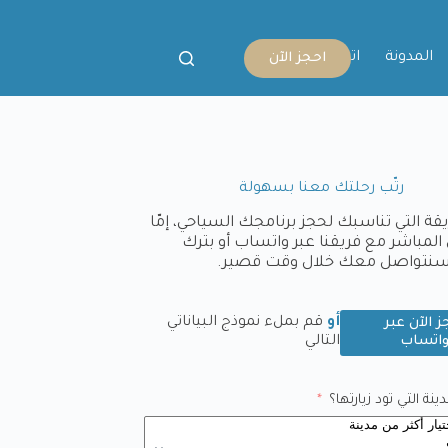
المدونة
اتصل بنا
احجز الآن
رتّب رحلتك معنا بسهولة
يقة التي تناسبك لحجز برنامجك السياحي، إمّا
المباشر مع فريقنا عبر واتساب أو بترك
وسنتواصل معك خلال وقت قصير.
أو
قم بملء نموذج البياناتي
ز الآن عبر
اتساب
التالي
نة التي تود زيارتها؟