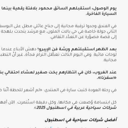
يوم الوصول، استقبلهم السائق محمود بلافتة رقمية بينما كا
السيارة الفاخرة.
في الفندق وجدوا ترقية مجانية إلى جناح عائلي مطل على البوسف
الثاني جولة خاصة في حي بالات الملون، مع مرشد يتحدث بلهجة 
إلى قصة مصوّرة عن التعدّد الثقافي.
بعد الظهر استقبلتهم ورشة فن الإيبرو؛
دهش الأبناء عندما ك
لوحات مائية. وفي اليوم الثالث تعطّل الترام فجأة، غير أنّ التطبي
مجانية.
عند الغروب، كان في انتظارهم يخت صغير لعشاء احتفالي بذكرى
«
سفرنا
».
في رحلة العودة كتبت سارة في المنتدى: «لم أشعر للحظة أنّنا
كل ابتسامة وُضعت في مكانها، وكل دقيقة استُثمرت. الآن أفهم ل
شركات سياحية عربية في اسطنبول 2025
».
أفضل شركات سياحية في اسطنبول