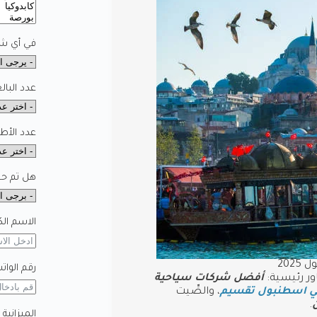
في أي شه
عدد البال
عدد الأط
هل تم حجز
الاسم الك
202
رقم الوات
ور رئيسية:
أفضل شركات سياحية
ي اسطنبول تقسيم
، والصِّيت
.
الميزانية 