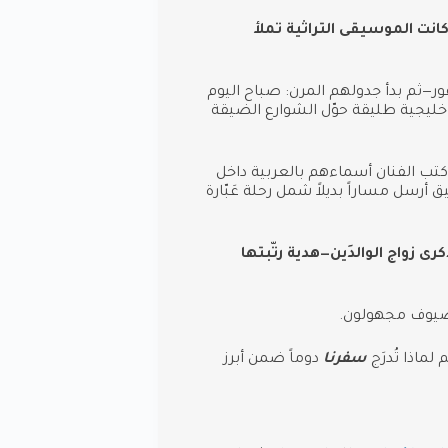
نت الموسيقى التراثية تملأ
ور—ثم بدأ جدولهم المرن: صباح اليوم
خليجية طليقة حوّل الشوارع الضيقة
تب الفنان أسماءهم بالعربية داخل
ق أرسل مساراً بديلاً شمل رحلة عَبّارة
 زواج الوالدَين—هدية رتّبتها
 ضيوف مجهولون.
ماذا تُدرَج
سفرنا
دوماً ضمن أبرز