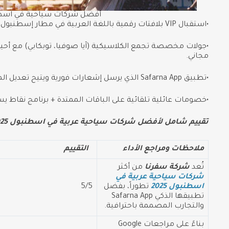
أفضل شركات سياحية في اسط
•استقبال VIP بلافتات رقمية باللغة العربية في مطار إسطنبول الجديد.
•جولات مخصصة تجمع الكلاسيكية (آيا صوفيا، توبكابي) مع أحياء 
مجاني.
•تطبيق Safarna App الذي يرسل إشعارات فورية ويتيح تعديل المسار لحظياً.
•خصومات عائلية تلقائية على الباقات الممتدة + برنامج نقاط يس
تقييم شامل لأفضل شركات سياحية عربية في اسطنبول 2025:
ملاحظات ومراجع الأداء
التقييم
تُعد
شركة سفرنا
من أكثر
شركات سياحية عربية في
اسطنبول 2025
تطوراً، بفضل
5/5
تطبيقها الذكي Safarna App
والتجارب المصممة باحترافية.
بناءً على مراجعات Google