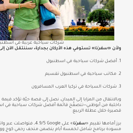
شركات سياحية عربية في اسطنبول 5
ولأن «
سفرنا
» تستوفي هذه الأركان بجدارة، سننتقل الآن إلى 
1. أفضل شركات سياحية في اسطنبول
2. مكاتب سياحية في اسطنبول تقسيم
3. شركات السياحة في تركيا العرب المسافرون
وبالانتقال من المزايا إلى الميدان، نصل إلى قصة حيّة تؤكد قيمة 
داخلية من أبوظبي—تتصفّح قائمة أفضل شركات سياحية في اس
قصيرة خلال عطلة الربيع.
برز أمامها تقييم «
سفرنا
» على Google ‏4.9/5، ف
مسودة برنامج شامل لخمسة أيام يتضمن متحف رحمي كوج وورش