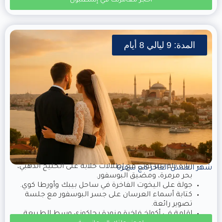
احجز مغامرتك في إسطنبول
المدة: 9 ليالي 8 أيام
زيارة تلة بيير لوتي مع إطلالات خلابة على الخليج الذهبي،
شهر العسل الفاخر مع سفرنا
بحر مرمرة، ومضيق البوسفور.
جولة على اليخوت الفاخرة في ساحل بيبك وأورطا كوي.
كتابة أسماء العرسان على جسر البوسفور مع جلسة
تصوير رائعة.
إقامة في أكواخ فاخرة مزودة بجاكوزي وسط الطبيعة.