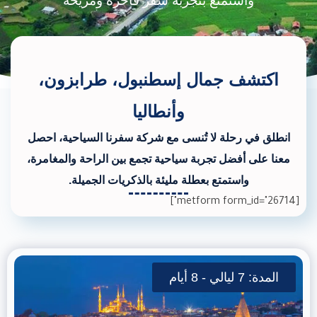
واستمتع بتجربة سفر فاخرة ومريحة
اكتشف جمال إسطنبول، طرابزون،
وأنطاليا
انطلق في رحلة لا تُنسى مع شركة سفرنا السياحية، احصل
معنا على أفضل تجربة سياحية تجمع بين الراحة والمغامرة،
واستمتع بعطلة مليئة بالذكريات الجميلة.
[metform form_id="26714"]
المدة: 7 ليالي - 8 أيام