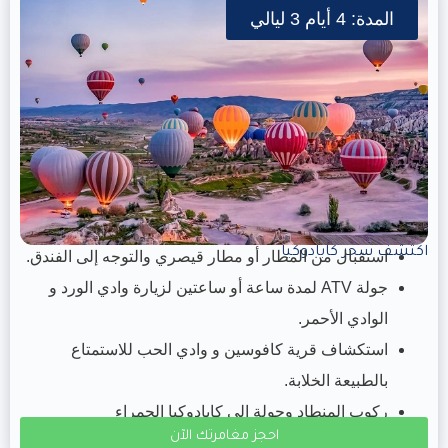
المدة: 4 أيام 3 ليالي
اكتشف سحر كابادوكيا
استقبال من المطار أو مطار قيصري والتوجه إلى الفندق.
جولة ATV لمدة ساعة أو ساعتين لزيارة وادي الورد و
الوادي الأحمر.
استكشاف قرية كافوسين و وادي الحب للاستمتاع
بالطبيعة الخلابة.
ركوب المنطاد وجولة إلى كابادوكيا الحمراء
احجز مغامرتك الآن