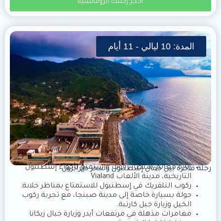
احجز رحلتك الرومانسية
المدة: 10 ليالي - 11 أيام
زيارة معالم سلطان أيوب واستمتع بأجواء إسطنبول
رحلة فاخرة بين جمال إسطنبول وسحر طرابزون
التاريخية، مدينة الألعاب Vialand
ركوب التلفريك في إسطنبول للاستمتاع بمناظر خلابة.
جولة بسيارة خاصة إلى مدينة صبنجا، مع تجربة ركوب
الخيل وزيارة جبل كارتبة.
مغامرات مذهلة في مرتفعات أيدر وزيارة جبال زيكانا