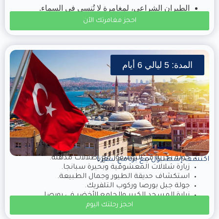
الطيران الشراعي، لمغامرة لا تُنسى في السماء.
احجز مغامرتك الآن
المدة: 5 ليالي 6 أيام
جولة بحرية في البوسفور مع إطلالات مذهلة.
اكتشف إسطنبول مع برنامج سفرنا
زيارة شلالات المعشوقية وبحيرة سبانجا.
استكشاف حديقة الطيور وجمال الطبيعة.
جولة جبل بورصا وركوب التلفريك.
زيارة المسجد الكبير والجامع الأخضر في بورصا.
احجز رحلتك اليوم