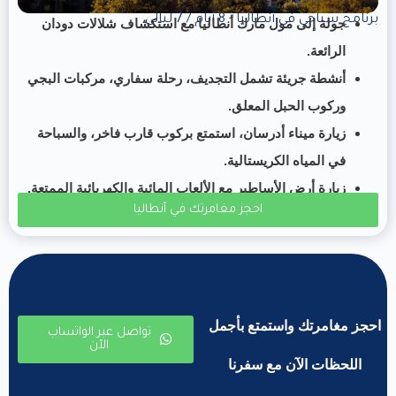
برنامج سياحي في أنطاليا - 8 أيام / 7 ليالي
جولة إلى مول مارك أنطاليا مع استكشاف شلالات دودان
الرائعة.
أنشطة جريئة تشمل التجديف، رحلة سفاري، مركبات البجي
وركوب الحبل المعلق.
زيارة ميناء أدرسان، استمتع بركوب قارب فاخر، والسباحة
في المياه الكريستالية.
زيارة أرض الأساطير مع الألعاب المائية والكهربائية الممتعة.
احجز مغامرتك في أنطاليا
احجز مغامرتك واستمتع بأجمل
تواصل عبر الواتساب
الآن
اللحظات الآن مع سفرنا