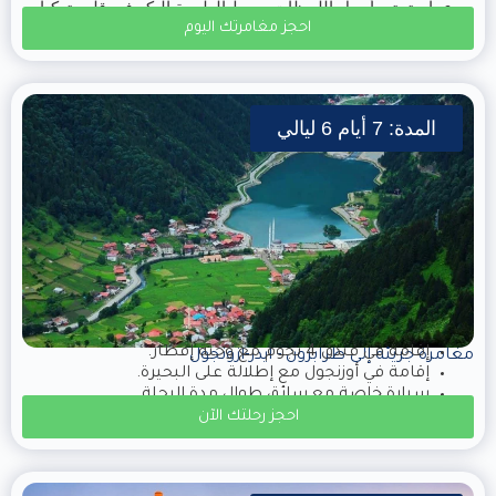
استمتع بأجمل اللحظات وسط الطبيعة البكر في قلب تركيا.
احجز مغامرتك اليوم
المدة: 7 أيام 6 ليالي
إقامة في فندق 4 نجوم مع وجبة إفطار.
مغامرة جريئة إلى طرابزون - ايدر-ازونجول
إقامة في أوزنجول مع إطلالة على البحيرة.
سيارة خاصة مع سائق طوال مدة الرحلة.
احجز رحلتك الآن