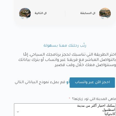
ال
السابقة
ال
التالية
رتّب رحلتك معنا بسهولة
اختر الطريقة التي تناسبك لحجز برنامجك السياحي، إمّا
بالتواصل المباشر مع فريقنا عبر واتساب أو بترك بياناتك
وسنتواصل معك خلال وقت قصير.
أو
قم بملء نموذج البياناتي التالي
احجز الآن عبر واتساب
ماهي المدينة التي تود زيارتها؟