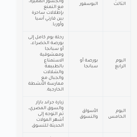
والجسور المميزة،
الثالث
البوسفور
مع التمتع
بإطلالات ساحرة
بين قارتي آسيا
وأوربا.
رحلة يوم كامل إلى
بورصة الخضراء،
أو سبانجا
ومعشوقية
اليوم
بورصة أو
الاستمتاع
الرابع
سبانجا
بالطبيعة
والشلالات
والجبال مع
ممارسة الأنشطة
الخارجية.
زيارة جراند بازار
والسوق المصري،
اليوم
الأسواق
ثم التوجه إلى
الخامس
والتسوق
أشهر المولات
الحديثة للتسوق.