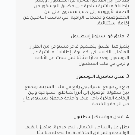
يعد من أبرز الفنادق الفاخرة في اسطنبول، ويتميز
بإطلالة مباشرة ساحرة على مضيق البوسفور من
الضفة الأوروبية، إلى جانب مستوى عالي من
الخصوصية والخدمات الراقية التي تناسب الباحثين عن
إقامة استثنائية.
2. فندق فور سيزونز إسطنبول
يتميز هذا الفندق بتصميم فاخر مستوحى من الطراز
العثماني الكلاسيكي، كما يوفر إطلالات مباشرة على
البوسفور، ويعد خيارًا مثاليًا لمن يبحث عن الأناقة
والرقي في قلب اسطنبول.
3. فندق شانغريلا البوسفور
يقع في موقع استراتيجي رائع في قلب المدينة، ويجمع
بين سهولة الوصول إلى أبرز المناطق السياحية وبين
الإقامة الفاخرة داخل غرف وأجنحة مجهزة بمستوى عالٍ
من الراحة والخدمة.
4. فندق موفنبيك إسطنبول
يطل على الساحل الشمالي لبحر مرمرة، ويتميز بالغرف
الواسعة والمرافق المتكاملة، ما يجعله مناسبًا