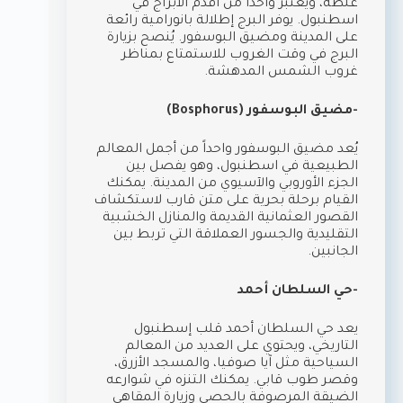
غلطة، ويعتبر واحداً من أقدم الأبراج في
اسطنبول. يوفر البرج إطلالة بانورامية رائعة
على المدينة ومضيق البوسفور. يُنصح بزيارة
البرج في وقت الغروب للاستمتاع بمناظر
غروب الشمس المدهشة.
-مضيق البوسفور (Bosphorus)
يُعد مضيق البوسفور واحداً من أجمل المعالم
الطبيعية في اسطنبول، وهو يفصل بين
الجزء الأوروبي والآسيوي من المدينة. يمكنك
القيام برحلة بحرية على متن قارب لاستكشاف
القصور العثمانية القديمة والمنازل الخشبية
التقليدية والجسور العملاقة التي تربط بين
الجانبين.
-حي السلطان أحمد
يعد حي السلطان أحمد قلب إسطنبول
التاريخي، ويحتوي على العديد من المعالم
السياحية مثل آيا صوفيا، والمسجد الأزرق،
وقصر طوب قابي. يمكنك التنزه في شوارعه
الضيقة المرصوفة بالحصى وزيارة المقاهي