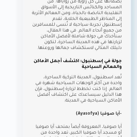
بصماتها على كل زاوية من زواياها. من
المساجد والكنائس التاريخية إلى الأسواق
التقليدية النابضة بالحياة، ومن المعالم الأثرية
إلى المناظر الطبيعية الخلابة، تقدم
إسطنبول تجربة سياحية لا تُنسى للمسافرين
من جميع أنحاء العالم. في هذا المقال،
سنأخذك في جولة شاملة لأفضل الأماكن
لزيارتها في هذه المدينة الساحرة، لتكون
دليلك المثالي لاستكشاف جمالها وروعتها.
جولة في إسطنبول: اكتشف أجمل الأماكن
والمعالم السياحية
تُعد اسطنبول، المدينة التركية الساحرة،
واحدة من أكثر الوجهات السياحية شهرة في
العالم. إذا كنت تخطط لزيارة إسطنبول، فإن
هذا الدليل سيساعدك على اكتشاف أفضل
الأماكن السياحية في المدينة:
-آيا صوفيا (Ayasofya)
آيا صوفيا، المعروفة أيضاً بمتحف آيا صوفيا
أو مسجد آيا صوفيا الكبير، تعد واحدة من