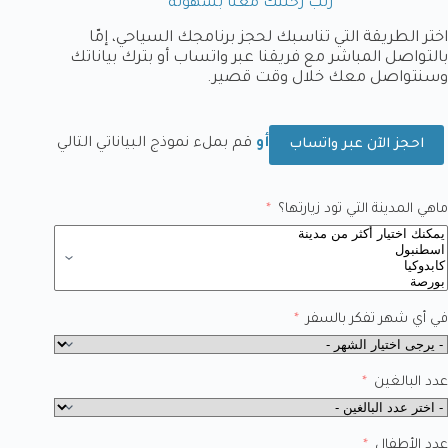
رتّب رحلتك معنا بسهولة
اختر الطريقة التي تناسبك لحجز برنامجك السياحي، إمّا
بالتواصل المباشر مع فريقنا عبر واتساب أو بترك بياناتك
وسنتواصل معك خلال وقت قصير.
أو
قم بملء نموذج البياناتي التالي
احجز الآن عبر واتساب
ماهي المدينة التي تود زيارتها؟
في أي شهر تفكر بالسفر
عدد البالغين
عدد الأطفال