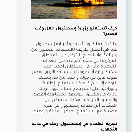
كيف تستمتع بزيارة إسطنبول خلال وقت
قصير؟
إذا كنت تملك وقتاً محدوداً لزيارة إسطنبول،
فما هي أفضل طريقة للاستفادة القصوى من
زيارتك؟ أولاً، يُنصح بالتركيز على المناطق
المركزية التي تضم أكبر عدد من المعالم
الشهيرة مثل حي السلطان أحمد، حيث
يمكنك زيارة آيا صوفيا والمسجد الأزرق وقصر
طوب قابي في جولة واحدة. من ثم، يمكنك
التوجه إلى برج غلطة للاستمتاع بإطلالة
بانورامية على المدينة، واختتام اليوم برحلة
بحرية في مضيق البوسفور لمشاهدة القصور
والجسور التاريخية. هكذا، ستتمكن من
اكتشاف أبرز معالم إسطنبول في فترة
قصيرة مع الاستمتاع بجوهر المدينة وروعتها.
تجربة الطعام في إسطنبول: رحلة في عالم
النكهات