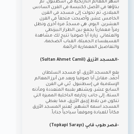
أشهر المعالم التاريخية في اسطنبول. تم
بناؤها في الأصل ككنيسة في القرن السادس
الميلادي، ثم تحولت إلى مسجد في القرن
الخامس عشر، وأصبحت متحفاً في القرن
العشرين. اليوم، هي مسجدٌ مرة أخرى وتظل
رمزاً معمارياً يجمع بين الطراز البيزنطي
والعثماني. زيارة آيا صوفيا تتيح لك مشاهدة
الفسيفساء الجميلة، القباب الضخمة،
والتفاصيل المعمارية الرائعة.
-المسجد الأزرق (Sultan Ahmet Camii)
يقع المسجد الأزرق، أو مسجد السلطان
أحمد، مقابل آيا صوفيا ويعد من أبرز المعالم
الإسلامية في إسطنبول. بُني في القرن
السابع عشر، ويشتهر بقببه المتعددة ومآذنه
الستة، إلى جانب زخارفه الداخلية المميزة التي
تتكون من بلاط إزنيق الأزرق، مما يعطي
المسجد اسمه الشهير. يُعتبر المسجد الأزرق
مكاناً للعبادة وموقعاً سياحياً جذاباً.
-قصر طوب قابي (Topkapi Sarayı)