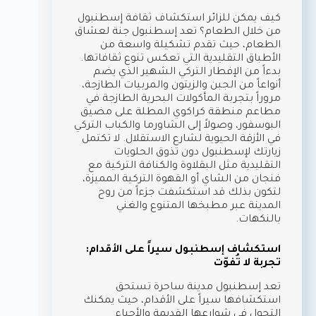
كيف يمكن للزائر استكشاف ثقافة إسطنبول
من خلال الطعام؟ تعد إسطنبول جنة لعشاق
الطعام، حيث تقدم تشكيلة واسعة من
الأطباق التقليدية التي تعكس تنوع ثقافاتها.
بدءاً من الإفطار التركي الشهير الذي يضم
أنواعاً من الجبن والزيتون والمربيات الطازجة،
مروراً بتجربة المأكولات البحرية الطازجة في
مطاعم منطقة كراكوي المطلة على مضيق
البوسفور، وصولاً إلى الشاورما والكباب التركي
في الأزقة الحيوية لشارع الاستقلال. لا تكتمل
زيارتك لإسطنبول دون تذوق الحلويات
التقليدية مثل البقلاوة والكنافة التركية مع
فنجان من الشاي أو القهوة التركية المميزة،
لتكون بذلك قد استكشفت جزءاً من روح
المدينة عبر مطبخها المتنوع والغني
بالنكهات.
استكشاف إسطنبول سيراً على الأقدام:
تجربة لا تُفوّت
تعد إسطنبول مدينة ساحرة تستحق
استكشافها سيراً على الأقدام، حيث يمكنك
التجول في شوارعها القديمة والأحياء