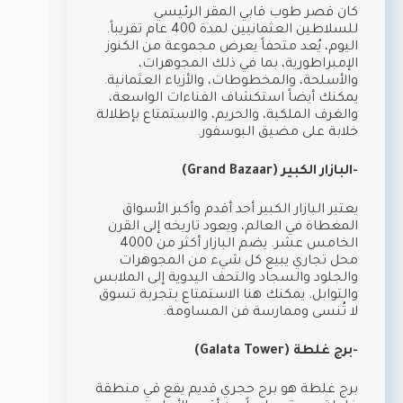
كان قصر طوب قابي المقر الرئيسي
للسلاطين العثمانيين لمدة 400 عام تقريباً.
اليوم، يُعد متحفاً يعرض مجموعة من الكنوز
الإمبراطورية، بما في ذلك المجوهرات،
والأسلحة، والمخطوطات، والأزياء العثمانية.
يمكنك أيضاً استكشاف الفناءات الواسعة،
والغرف الملكية، والحريم، والاستمتاع بإطلالة
خلابة على مضيق البوسفور.
-البازار الكبير (Grand Bazaar)
يعتبر البازار الكبير أحد أقدم وأكبر الأسواق
المغطاة في العالم، ويعود تاريخه إلى القرن
الخامس عشر. يضم البازار أكثر من 4000
محل تجاري يبيع كل شيء من المجوهرات
والجلود والسجاد والتحف اليدوية إلى الملابس
والتوابل. يمكنك هنا الاستمتاع بتجربة تسوق
لا تُنسى وممارسة فن المساومة.
-برج غلطة (Galata Tower)
برج غلطة هو برج حجري قديم يقع في منطقة