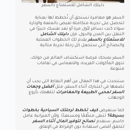
دليلك الشامل للاستمتاع بالسفر
السفر هو مغامرة تستحق أن تُخطط لها بعناية
لتحصل على تجربة متكاملة تفيض بالمتعة والإثارة.
سواء كنت تسافر لأول مرة أو تعد نفسك خبيرًا في
التنقل بين المدن والدول، فإن
دليلك الشامل
للاستمتاع بالسفر
يقدم لك الخطوات العملية
والنصائح التي ستجعل كل رحلة تجربة مثالية.
السفر يمنحك فرصة استكشاف العالم من حولك،
تذوق المأكولات الفريدة، والانغماس في ثقافات
متنوعة.
سنتحدث في هذا المقال عن أهم النقاط التي يجب أن
تضعها في اعتبارك أثناء السفر، مثل
أفضل وجهات
السفر لمحبي الطبيعة والمغامرات
لتلهمك بأروع
الوجهات.
كما سنعرض
كيف تخطط لرحلتك السياحية بخطوات
بسيطة؟
لتبقى منظّمًا ومستعدًا. ولأن الميزانية عامل
حاسم، سنقدم
نصائح لتوفير المال أثناء السفر
لتحقق أقصى استفادة دون الإفراط في الإنفاق.