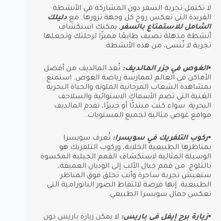
لا تكتمل تجربة السفر دون المشاركة في الأنشطة
الفريدة التي تعكس روح كل وجهة تزورها. مع
دليلك
الشامل للاستمتاع بالسفر
، يمكنك استكشاف
أنشطة مذهلة تضيف طابعًا مميزًا لرحلتك وتجعلها
تجربة لا تُنسى، من هذه الأنشطة:
▪︎الغوص في جزر المالديف:
تُعد المالديف من أفضل
الأماكن في العالم لممارسة رياضة الغوص. استمتع
بمشاهدة الشعاب المرجانية الملونة والحياة البحرية
الغنية التي تضم الأسماك الاستوائية والسلاحف
البحرية. سواء كنت مبتدئًا أو خبيرًا، تقدم المالديف
مواقع غوص مثالية لجميع المستويات.
▪︎ركوب التلفريك في سويسرا:
تُعرف سويسرا
بمناظرها الطبيعية الخلابة، وركوب التلفريك هو
الوسيلة المثالية لاستكشاف القمم الجبلية المكسوة
بالثلوج. من قمم جبال الألب إلى الوديان العميقة،
ستعيش تجربة ساحرة وأنت تحلق فوق المناظر
الطبيعية. إنها فرصة لالتقاط الصور البانورامية التي
تعكس جمال سويسرا الطبيعي.
▪︎زيارة برج إيفل في باريس:
لا يمكن زيارة باريس دون