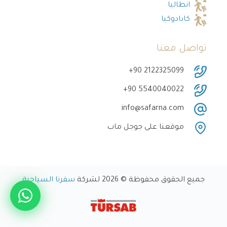
انطاليا
كابادوكيا
تواصل معنا
‎+90 2122325099
‎+90 5540040022
info@safarna.com
موقعنا على جوجل ماب
جميع الحقوق محفوظة © 2026 لشركة
سفرنا السياحية