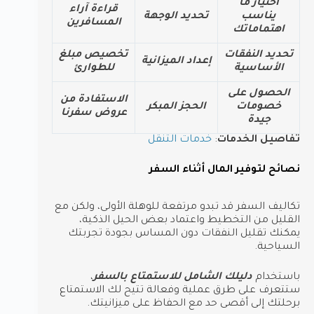
اختيار ما
قراءة آراء
يناسب
تحديد الوجهة
المسافرين
اهتماماتك
تحديد النفقات
تخصيص مبلغ
إعداد الميزانية
الأساسية
للطوارئ
الحصول على
الاستفادة من
خصومات
الحجز المبكر
عروض سفرنا
جيدة
تفاصيل الخدمات
:
خدمات التنقل
نصائح لتوفير المال أثناء السفر
تكاليف السفر قد تبدو مرتفعة للوهلة الأولى، ولكن مع
القليل من التخطيط واعتماد بعض الحيل الذكية،
يمكنك تقليل النفقات دون المساس بجودة تجربتك
السياحية.
باستخدام
دليلك الشامل للاستمتاع بالسفر
،
ستتعرف على طرق عملية وفعالة تتيح لك الاستمتاع
برحلتك إلى أقصى حد مع الحفاظ على ميزانيتك.