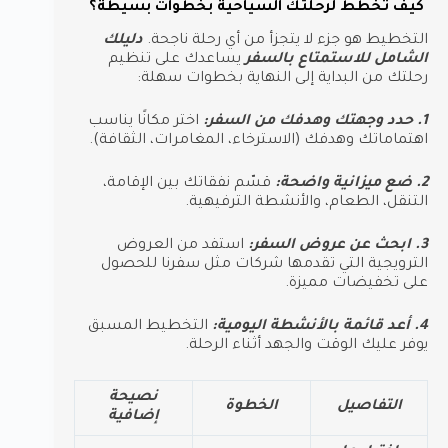
كيف تخطط لرحلتك السياحية بخطوات بسيطة؟
التخطيط هو جزء لا يتجزأ من أي رحلة ناجحة.
دليلك
الشامل للاستمتاع بالسفر
يساعدك على تنظيم
رحلتك من البداية إلى النهاية بخطوات سهلة:
1. حدد وجهتك وهدفك من السفر:
اختر مكانًا يناسب
اهتماماتك وهدفك (الاسترخاء، المغامرات، الثقافة).
2. ضع ميزانية واضحة:
قسّم نفقاتك بين الإقامة،
التنقل، الطعام، والأنشطة الترفيهية.
3. ابحث عن عروض السفر:
استفد من العروض
الترويجية التي تقدمها شركات مثل سفرنا للحصول
على تخفيضات مميزة.
4. أعد قائمة بالأنشطة اليومية:
التخطيط المسبق
يوفر عليك الوقت والجهد أثناء الرحلة.
نصيحة
التفاصيل
الخطوة
إضافية