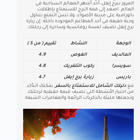
المرور ببرج إيفل، أحد أشهر المعالم السياحية في
العالم. اصعد إلى قمة البرج للاستمتاع بإطلالات
بانورامية على مدينة الأضواء، ولا تنسَ التمتع بتناول
وجبة خفيفة في أحد المطاعم الموجودة داخله. إن زيارة
برج إيفل تضيف لمسة رومانسية وساحرة إلى رحلتك.
الوجهة
النشاط
تقييم ( من 5 )
المالديف
الغوص
4.9
سويسرا
ركوب التلفريك
4.8
باريس
زيارة برج إيفل
4.7
مع
دليلك الشامل للاستمتاع بالسفر
، يمكنك التأكد
من اختيار الأنشطة التي تضيف قيمة حقيقية لرحلتك
وتجعلها مليئة بالذكريات الرائعة والمغامرات الشيقة.