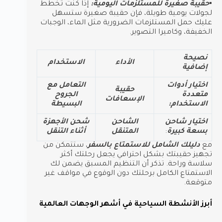
▪︎حقيبة صغيرة للمستلزمات اليومية:
إذا كنت تخطط
لجولات يومية طويلة، فإن حقيبة صغيرة ستسهل
عليك حمل المستلزمات الضرورية مثل الماء، الوجبات
الخفيفة، وكاميرا التصوير.
نصيحة
الأداء
الاستخدام
إضافية
اختيار أدوات
التعامل مع
حقيبة
متعددة
الجروح
الإسعافات
الاستخدام:
البسيطة
اختيار شاحن
الشاحن
شحن الأجهزة
بسعة كبيرة
:
المتنقل
أثناء التنقل
مع
دليلك الشامل للاستمتاع بالسفر
، ستتمكن من
تجهيز حقيبتك بشكل احترافي يجعل رحلتك أكثر
سلاسة وراحة. تذكر أن التنظيم المسبق يضمن لك
الاستمتاع الكامل برحلتك دون الوقوع في مواقف غير
متوقعة.
أبرز الأنشطة السياحية في أشهر الوجهات العالمية