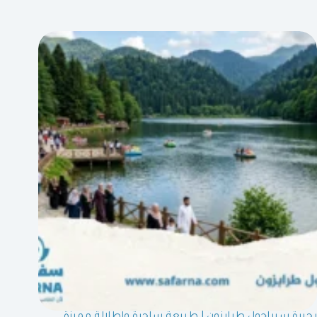
بحيرة سيراجول طرابزون | طبيعة ساحرة وإطلالة مميزة