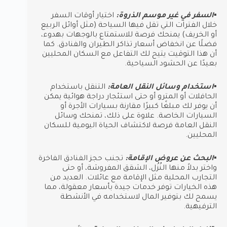
▪︎السفر في غير موسم الذروة:
اختيار أوقات السفر
خلال الفترات التي تقل فيها السياحة (مثل أوائل الربيع
أو الخريف) يمنحك فرصة للاستمتاع بالوجهات بهدوء،
فضلًا عن انخفاض أسعار تذاكر الطيران والفنادق. كما
أن هذا التوقيت يتيح لك التفاعل مع السكان المحليين
بعيدًا عن الحشود السياحية.
▪︎استخدام وسائل النقل العامة:
التنقل باستخدام
الحافلات أو المترو أو حتى استئجار دراجة هوائية يمكن
أن يوفر لك مبلغًا كبيرًا مقارنة بسيارات الأجرة أو
السيارات الخاصة. علاوة على ذلك، تمنحك وسائل
النقل العامة فرصة لاكتشاف الحياة اليومية للسكان
المحليين.
▪︎البحث عن عروض الإقامة:
تجنب حجز الفنادق الفاخرة
واختر بدلاً منها النُزُل، الشقق المفروشة، أو حتى
التجارب المحلية مثل الإقامة مع عائلات. العديد من
هذه الخيارات توفر خدمات جيدة بأسعار معقولة، مما
يسمح لك بتوفير المال لاستخدامه في الأنشطة
الترفيهية.