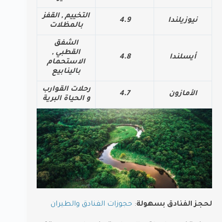
التخييم , القفز
نيوزيلندا
4.9
بالمظلات
الشفق
القطبي ,
أيسلندا
4.8
الاستحمام
بالينابيع
رحلات القوارب
الأمازون
4.7
و الحياة البرية
لحجز الفنادق بسهولة
:
حجوزات الفنادق والطيران