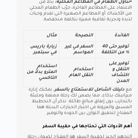
▪︎تناول الطعام في المطاعم المحلية:
بدلاً من
الاعتماد على المطاعم الفاخرة، جرّب الطعام المحلي
من الأكشاك أو المطاعم الصغيرة التي تقدم وجبات
لذيذة وتجربة ثقافية مميزة بتكلفة منخفضة.
الفائدة
النصيحة
مثال
توفير حتى 40
السفر في غير
زيارة باريس
% من التكلفة
المواسم
في سبتمبر
توفير على
استخدام
التنقل و
استخدام
المترو بدلاً من
اكتشاف
النقل العام
التاكسي
المدن
مع
دليلك الشامل للاستمتاع بالسفر
، يمكنك إدارة
ميزانيتك بذكاء، مما يضمن لك رحلة ممتعة ومليئة
بالتجارب دون إنفاق مبالغ طائلة. تذكر أن التخطيط
المسبق والمرونة في اختيار الخيارات البديلة هما
المفتاح لتحقيق التوازن بين الجودة والتوفير.
أهم الأدوات التي تحتاجها في حقيبة السفر
التجهيز الجيد لحقيبة السفر هو المفتاح لضمان رحلة