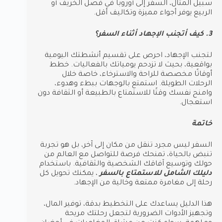
سبيل المثال، السفر إلى أوروبا في فصل الخريف أو
الربيع يوفر أجواء مميزة وتكاليف أقل.
3. كيف أتجنب الإجهاد أثناء السفر؟
لتجنب الإجهاد، احرص على تقسيم أنشطتك اليومية
بواقعية، بحيث لا تزدحم يومياتك بالفعاليات. خطط
أوقاتًا مخصصة للراحة والاسترخاء، خاصة خلال
الرحلات الطويلة. استمتع بالوجهات ببطء وهدوء،
وامنح نفسك وقتًا للاستمتاع بالطبيعة أو الثقافة دون
استعجال.
خاتمة
السفر ليس مجرد تنقل من مكان إلى آخر، بل هو تجربة
تنبض بالحياة، تمنحك فرصة للتواصل مع العالم من
حولك وتوسيع آفاقك الشخصية والثقافية. باستخدام
دليلك الشامل للاستمتاع بالسفر
، يمكنك تحويل كل
رحلة إلى مغامرة ممتعة وخالية من الإجهاد.
هذا الدليل يساعدك على التخطيط بدقة، توفير المال،
وتجهيز الأدوات الضرورية لتجعل رحلتك مريحة