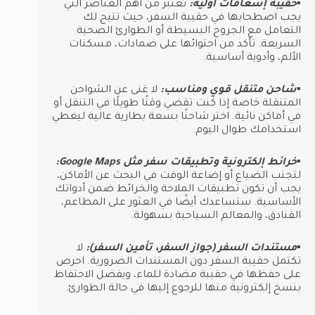
▪︎حقيبة إسعافات أولية:
تعتبر من أهم العناصر التي
يجب اصطحابها في حقيبة السفر، حيث تتيح لك
التعامل مع الجروح البسيطة أو الطوارئ الصحية
السريعة. تأكد من احتوائها على ضمادات، مسكنات
الألم، وأدوية أساسية.
▪︎شاحن متنقل قوي ومناسب:
لا غنى عن الشواحن
المتنقلة خاصة إذا كنت تقضي وقتًا طويلًا في التنقل أو
في أماكن نائية. اختر شاحنًا بسعة بطارية عالية ليغطي
استخدامك طوال اليوم.
▪︎خرائط إلكترونية وتطبيقات سفر مثل Google Maps:
لتجنب الضياع أو إضاعة الوقت في البحث عن الأماكن،
يجب أن تكون تطبيقات الملاحة والخرائط ضمن أدواتك
الأساسية. ستساعدك أيضًا في العثور على المطاعم،
الفنادق، والمعالم السياحية بسهولة.
▪︎مستندات السفر (جواز السفر، تأمين السفر):
لا
تكتمل حقيبة السفر دون المستندات الضرورية. احرص
على حفظها في حقيبة مضادة للماء، ويفضل الاحتفاظ
بنسخ إلكترونية منها للرجوع إليها في حالة الطوارئ.