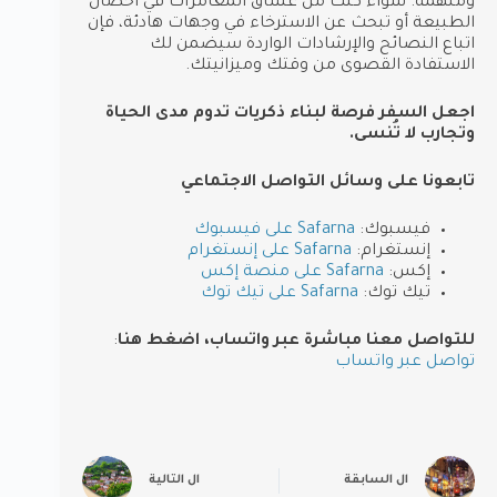
وملهمة. سواء كنت من عشاق المغامرات في أحضان
الطبيعة أو تبحث عن الاسترخاء في وجهات هادئة، فإن
اتباع النصائح والإرشادات الواردة سيضمن لك
الاستفادة القصوى من وقتك وميزانيتك.
اجعل السفر فرصة لبناء ذكريات تدوم مدى الحياة
وتجارب لا تُنسى.
تابعونا على وسائل التواصل الاجتماعي
فيسبوك:
Safarna على فيسبوك
إنستغرام:
Safarna على إنستغرام
إكس:
Safarna على منصة إكس
تيك توك:
Safarna على تيك توك
للتواصل معنا مباشرة عبر واتساب، اضغط هنا
:
تواصل عبر واتساب
ال
السابقة
ال
التالية