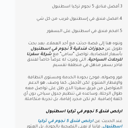
3.أفضل فنادق 5 نجوم تركيا اسطنبول
4.افضل فندق في إسطنبول قريب من كل شي
5.افخم فندق في اسطنبول على البسفور
وننوه هنا إلى قصة حدثت مع أحد العملاء، بعد بحث
طويل عن
حجوزات فندقية 5 نجوم في اسطنبول
بأسعار اقتصادية، تواصل “سامي” مع
شركة سفرنا
للرحلات السياحية
، التي وفرت له عرضاً خاصاً لفندق
فاخر بسعر مذهل في منطقة تقسيم.
فور وصوله، فوجئ بجودة الخدمة ومستوى النظافة
والإفطار المتنوع. لكن الأجمل، كما وصف، هو الدعم
المتواصل من فريق سفرنا الذي ظل على تواصل معه
طوال الرحلة، وساعده في تنظيم جدول سياحي دون أي
كلفة إضافية. لم تكن مجرد إقامة، بل تجربة متكاملة.
ارخص فندق 5 نجوم في تركيا اسطنبول
عند الحديث عن
ارخص فندق 5 نجوم في تركيا
اسطنبول
، فإننا لا نعني التضحية بالجودة، بل العثور