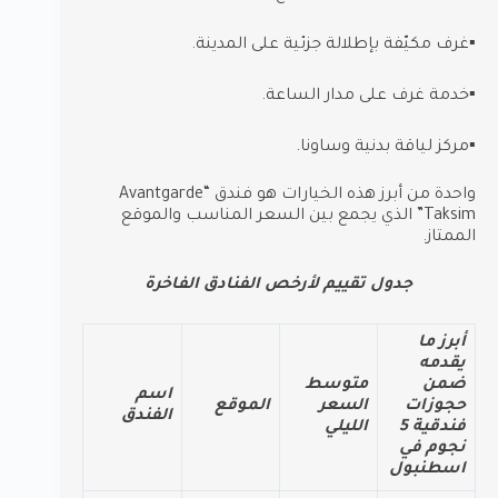
▪︎غرف مكيّفة بإطلالة جزئية على المدينة.
▪︎خدمة غرف على مدار الساعة.
▪︎مركز لياقة بدنية وساونا.
واحدة من أبرز هذه الخيارات هو فندق “Avantgarde
Taksim” الذي يجمع بين السعر المناسب والموقع
الممتاز.
جدول تقييم لأرخص الفنادق الفاخرة
أبرز ما
يقدمه
ضمن
متوسط
اسم
حجوزات
السعر
الموقع
الفندق
فندقية 5
الليلي
نجوم في
اسطنبول