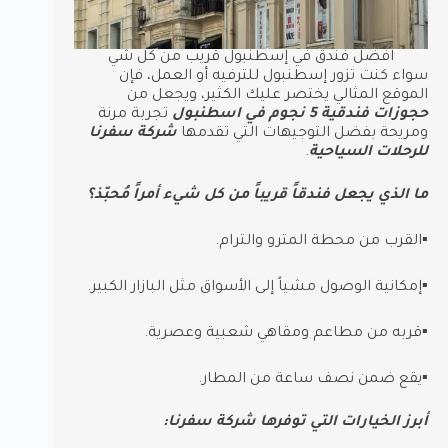
افضل فندق في إسطنبول قريب من كل شي
سواء كنت تزور إسطنبول للترفيه أو العمل، فإن
الموقع المثالي يختصر عليك الكثير، ويجعل من
حجوزات فندقية 5 نجوم في اسطنبول
تجربة مرنة
ومريحة بفضل التوجيهات التي تقدمها
شركة سفرنا
للرحلات السياحية
.
ما الذي يجعل فندقاً قريباً من كل شيء أمراً مُحبّذ؟
▪︎القرب من محطة المترو والترام.
▪︎إمكانية الوصول مشياً إلى الأسواق مثل البازار الكبير.
▪︎قربه من مطاعم ومقاهي شعبية وعصرية.
▪︎يقع ضمن نصف ساعة من المطار.
أبرز الخيارات التي توفرها شركة سفرنا: