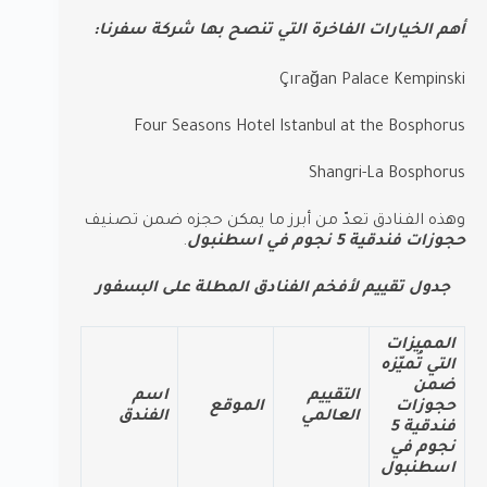
أهم الخيارات الفاخرة التي تنصح بها شركة سفرنا:
Çırağan Palace Kempinski
Four Seasons Hotel Istanbul at the Bosphorus
Shangri-La Bosphorus
وهذه الفنادق تعدّ من أبرز ما يمكن حجزه ضمن تصنيف
حجوزات فندقية 5 نجوم في اسطنبول
.
جدول تقييم لأفخم الفنادق المطلة على البسفور
المميزات
التي تُميّزه
ضمن
التقييم
اسم
حجوزات
الموقع
العالمي
الفندق
فندقية 5
نجوم في
اسطنبول