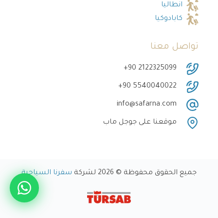
انطاليا
كابادوكيا
تواصل معنا
‎+90 2122325099
‎+90 5540040022
info@safarna.com
موقعنا على جوجل ماب
جميع الحقوق محفوظة © 2026 لشركة
سفرنا السياحية