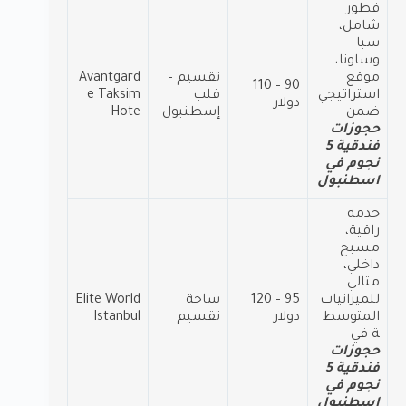
فطور
شامل،
سبا
وساونا،
موقع
تقسيم –
Avantgard
90 – 110
استراتيجي
قلب
e Taksim
دولار
ضمن
إسطنبول
Hote
حجوزات
فندقية 5
نجوم في
اسطنبول
خدمة
راقية،
مسبح
داخلي،
مثالي
للميزانيات
95 – 120
ساحة
Elite World
المتوسط
دولار
تقسيم
Istanbul
ة في
حجوزات
فندقية 5
نجوم في
اسطنبول