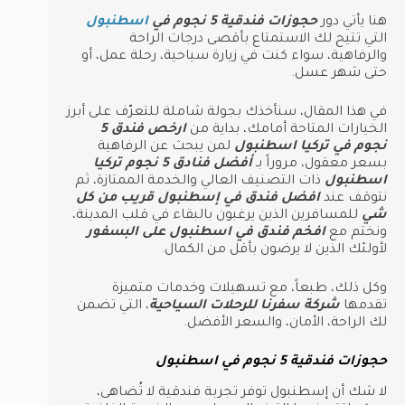
هنا يأتي دور
حجوزات فندقية 5 نجوم في
اسطنبول
التي تتيح لك الاستمتاع بأقصى درجات الراحة
والرفاهية، سواء كنت في زيارة سياحية، رحلة عمل، أو
حتى شهر عسل.
في هذا المقال، سنأخذك بجولة شاملة للتعرّف على أبرز
الخيارات المتاحة أمامك، بداية من
ارخص فندق 5
نجوم في تركيا اسطنبول
لمن يبحث عن الرفاهية
بسعر معقول، مروراً بـ
أفضل فنادق 5 نجوم تركيا
اسطنبول
ذات التصنيف العالي والخدمة الممتازة، ثم
نتوقف عند
افضل فندق في إسطنبول قريب من كل
شي
للمسافرين الذين يرغبون بالبقاء في قلب المدينة،
ونختم مع
افخم فندق في اسطنبول على البسفور
لأولئك الذين لا يرضون بأقل من الكمال.
وكل ذلك، طبعاً، مع تسهيلات وخدمات متميزة
تقدمها
شركة سفرنا للرحلات السياحية
، التي تضمن
لك الراحة، الأمان، والسعر الأفضل.
حجوزات فندقية 5 نجوم في اسطنبول
لا شك أن إسطنبول توفر تجربة فندقية لا تُضاهى،