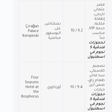
قصر
عثماني
تاريخي،
إطلالة
ملكية،
بشكتاش،
Çırağan
خدمة VIP،
على
9.2 / 10
Palace
مناسب
البوسفور
Kempinski
جداً
مباشرةً
لـحجوزات
فندقية 5
نجوم في
اسطنبول
تصميم
كلاسيكي،
سبا فاخر،
Four
طعام راقٍ،
Seasons
ضمن أبرز
9.4 / 10
أورتاكوي
Hotel at
خيارات
the
حجوزات
Bosphorus
فندقية 5
نجوم في
اسطنبول