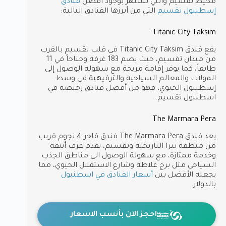
محيط تقسيم والتي تشتهر بوجود أفضل
فنادق
إسطنبول تقسيم
التي من أبرزها الفنادق التالية:
Titanic City Taksim
يقع فندق Titanic City Taksim في قلب تقسيم بالقرب
من ميدان تقسيم، حيث يضم 183 غرفة وجناحاً في 11
طابقاً، كما يوفر إقامة مريحة مع سهولة الوصول إلى
المولات والمعالم السياحية والترفيهية في وسط
إسطنبول الحيوي، فهو من أفضل فنادق رخيصة في
اسطنبول تقسيم.
The Marmara Pera
يعد فندق The Marmara Pera فندق فاخر 4 نجوم قريب
من منطقة بيرا التاريخية وتقسيم، يقدم غرف أنيقة
وخدمة ممتازة، مع سهولة الوصول الى مناطق الجذب
السياحي مثل برج غلاطة وشارع الاستقلال الحيوي، مما
يجعله الأفضل بين
أسعار الفنادق في اسطنبول
بالدولار.
احجز الآن بأنسب الاسعار