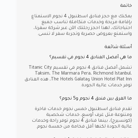
خاتمة
يمكنك مع حجز فنادق اسطنبول 4 نجوم الاستمتاع
بإقامة مريحة وخدمات متكاملة تناسب جميع
احتياجاتك، لهذا احجز رحلتك الآن عبر شركة سفرنا،
واستمتع بعروض حصرية وتجربة سفر لا تنسى.
أسئلة شائعة
ما هي أفضل الفنادق 4 نجوم في تقسيم؟
تشمل أفضل فنادق 4 نجوم في تقسيم Titanic City
Taksim، The Marmara Pera، Richmond Istanbul،
Union Hotel Plat Inn وThe Hotels Galata، هذه الفنادق
توفر خدمات عالية الجودة.
ما الفرق بين فندق 4 نجوم و5 نجوم؟
تقدم فنادق اسطنبول خمس نجوم خدمات فاخرة
ومتنوعة مثل غرف أوسع، خدمات شخصية
(كونسيرج)، بينما فنادق 4 نجوم توفر راحة وخدمات
عالية الجودة لكنها أقل فخامة من خمسة نجوم.