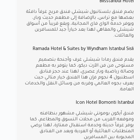
Blisstanbul Hotel
يضم فندق بلستانبول شيشلي فندق مريح غرفاً دافئة
بعضها مع تراس، بالإضافة إلى مطعم حديث وبار،
ويوفر خدمة الواي فاي المجانية، ويقع قريباً من أسواق
شيشلي والمقاهي لهذا يعد خياراً جيد للمسافرين
والعائلات.
Ramada Hotel & Suites by Wyndham Istanbul Sisli
يقدم فندق رمادا شيشلي غرف وأجنحة بتصميم
مستوحى من فن الآرت ديكو، كما يتوفر به مطعم
وصالة رياضية وبار عصري، لهذا عند حجز فنادق
اسطنبول 4 نجوم فإن هذا الفندق خيار مثالي حيث
يعرف بجوه العالمي وقربه من وسائل النقل والخدمات
العامة.
Icon Hotel Bomonti Istanbul
فندق آيكون بومونتي شيشلي مشهور بنظافته
وموقعه القريب من محلات التسوق والمطاعم، كما
يوفر غرفاً حديثة وخدمة استقبال ممتازة، لهذا يرضي
المتطلبات العائلية أو الفردية ويعد من الفنادق
المحبوبة بين المسافرين.