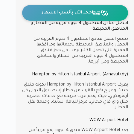
احجز الآن بأنسب الاسعار
افضل فنادق اسطنبول 4 نجوم قريبه من المطار و
المناطق المحيطة
تتمتع افضل فنادق اسطنبول 4 نجوم القريبة من
المطار والمناطق المحيطة بخدماتها ومرافقها
المميزة التي تجعل الكثير يرغب في حجز فنادق
اسطنبول 4 نجوم القريبة من المطار والمناطق
المحيطة ومن أبرزها:
Hampton by Hilton Istanbul Airport (Arnavutköy)
يعرف Hampton by Hilton Istanbul Airport بكونه فندق
حديث ومريح يقع بالقرب من مطار إسطنبول الدولي في
أرنڤوتكوي، حيث يقدم غرف مريحة مع خدمات عصرية
مثل واي فاي مجاني، مركز للياقة البدنية، وخدمة نقل
المطار.
WOW Airport Hotel
يعد WOW Airport Hotel فندق 4 نجوم يقع قريباً من