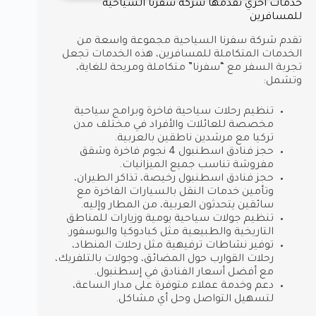
خدمات اخري تقدمها شركة سفرنا السياحية
للمسافرين
تقدم شركة سفرنا السياحية مجموعة واسعة من
الخدمات المتكاملة للمسافرين، هذه الخدمات تجعل
تجربة السفر مع “سفرنا” متكاملة ومريحة للغاية،
وتشمل:
تنظيم رحلات سياحية فاخرة وبرامج سياحية
مخصصة للعائلات والأفراد في مختلف مدن
تركيا مع مرشدين ناطقين بالعربية.
حجز فنادق اسطنبول 4 نجوم فاخرة وشقق
مفروشة تناسب جميع الميزانيات.
حجز فنادق اسطنبول رخيصة، تذاكر الطيران،
وتأمين خدمات النقل بالسيارات الفاخرة مع
سائقين يتحدثون العربية، من المطار وإليه.
تنظيم جولات سياحية يومية وزيارات للمناطق
التاريخية والطبيعية مثل كبادوكيا والبوسفور.
توفير نشاطات ترفيهية مثل رحلات المنطاد،
رحلات القوارب حول المضائق، وجولات بالتلفريك،
مع أفضل أسعار الفنادق في إسطنبول.
دعم وخدمة عملاء متوفرة على مدار الساعة،
لتسهيل التواصل وحل أي مشاكل.