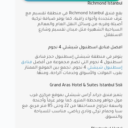
Richmond Istanbul
يقع فندق Richmond Istanbul في منطقة تقسيم مع
غرف متجددة وأجواء راقية، كما يوفر ضيافة تركية
أصيلة وقربه من وسائل النقل العام والمعالم
السياحية الشهيرة مثل ميدان تقسيم وشارع
الاستقلال.
افضل فنادق اسطنبول شيشلي 4 نجوم
يتوفر في منطقة شيشلي إسطنبول حجز فنادق
اسطنبول 4 نجوم التي تضم مجموعة من أفضل
فنادق
إسطنبول شيشلي
4 نجوم، تجمع بين الموقع الممتاز
بقرب المولات والأسواق وخدمات الراحة، ومنها:
Grand Aras Hotel & Suites Istanbul Sisli
يتميز فندق جراند أراس شيشلي بموقع مركزي قرب
مول جواهر ومحطة المترو، كما يوفر غرفاً وأجنحة
واسعة تتراوح مساحتها من 22 وحتى 85 متر مربع، مع
سبا وحمام تركي ونادي رياضي، مناسب للسياحة
والتسوق.