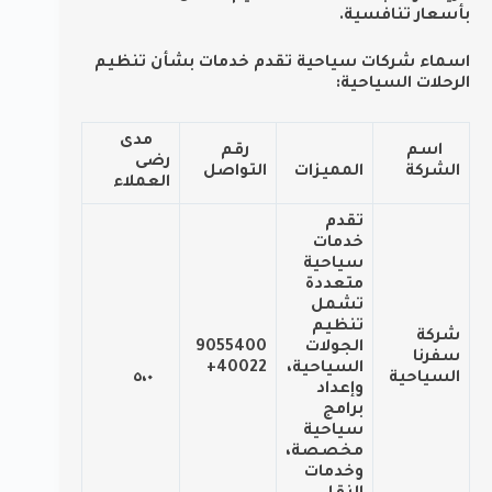
بأسعار تنافسية.
اسماء شركات سياحية تقدم خدمات بشأن تنظيم
الرحلات السياحية:
مدى
اسم
رقم
رضى
الشركة
المميزات
التواصل
العملاء
تقدم
خدمات
سياحية
متعددة
تشمل
تنظيم
شركة
الجولات
9055400
سفرنا
السياحية،
40022+
السياحية
٥،٠
وإعداد
برامج
سياحية
مخصصة،
وخدمات