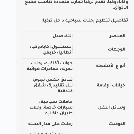
وكابادوكيا، تقدم تركيا تجارب متعددة تناسب جميع
الأذواق.
تفاصيل تنظيم رحلات سياحية داخل تركيا:
العنصر
التفاصيل
إسطنبول، كابادوكيا،
الوجهات
أنطاليا، فريغيا
جولات ثقافية، رحلات
أنواع الأنشطة
بحرية، مغامرات هوائية
فنادق خمس نجوم،
خيارات الإقامة
نزل تقليدية، شقق
فندقية
حافلات سياحية،
وسائل النقل
سيارات خاصة، رحلات
طيران داخلية
التوقيت
رحلات على مدار السنة