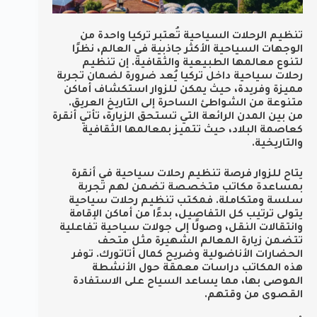
تنظيم الرحلات السياحية تُعتبر تركيا واحدة من
الوجهات السياحية الأكثر جاذبية في العالم، نظرًا
لتنوع معالمها الطبيعية والثقافية. إن تنظيم
رحلات سياحية داخل تركيا يُعد ضرورة لضمان تجربة
مميزة وفريدة، حيث يمكن للزوار استكشاف أماكن
متنوعة من الشواطئ الساحرة إلى التاريخ العريق.
من بين المدن الرائعة التي تستحق الزيارة، تأتي أنقرة
كعاصمة البلاد، حيث تتميز بمعالمها الثقافية
والتاريخية.
يتاح للزوار فرصة تنظيم رحلات سياحية في أنقرة
بمساعدة مكاتب متخصصة تضمن لهم تجربة
سلسة ومتكاملة. فمكتب تنظيم رحلات سياحية
يتولى ترتيب كل التفاصيل، بدءًا من أماكن الإقامة
وانتقالات النقل، وصولًا إلى جولات سياحية تفاعلية
تتضمن زيارة المعالم الشهيرة مثل متحف
الحضارات الأناضولية وضريح كمال أتاتورك. توفر
هذه المكاتب دراسات معمقة حول الأنشطة
الموصى بها، مما يساعد السياح على الاستفادة
القصوى من وقتهم.