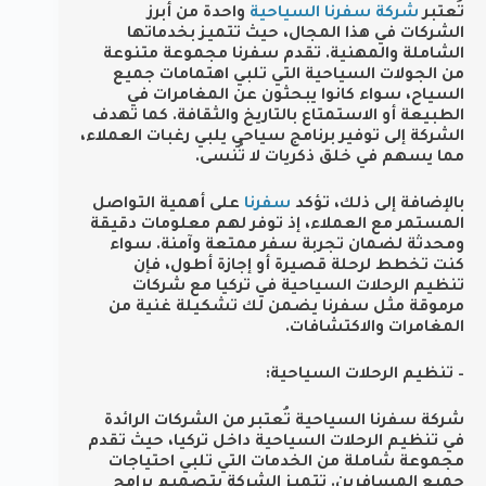
تُعتبر
شركة سفرنا السياحية
واحدة من أبرز
الشركات في هذا المجال، حيث تتميز بخدماتها
الشاملة والمهنية. تقدم سفرنا مجموعة متنوعة
من الجولات السياحية التي تلبي اهتمامات جميع
السياح، سواء كانوا يبحثون عن المغامرات في
الطبيعة أو الاستمتاع بالتاريخ والثقافة. كما تهدف
الشركة إلى توفير برنامج سياحي يلبي رغبات العملاء،
مما يسهم في خلق ذكريات لا تُنسى.
بالإضافة إلى ذلك، تؤكد
سفرنا
على أهمية التواصل
المستمر مع العملاء، إذ توفر لهم معلومات دقيقة
ومحدثة لضمان تجربة سفر ممتعة وآمنة. سواء
كنت تخطط لرحلة قصيرة أو إجازة أطول، فإن
تنظيم الرحلات السياحية في تركيا مع شركات
مرموقة مثل سفرنا يضمن لك تشكيلة غنية من
المغامرات والاكتشافات.
– تنظيم الرحلات السياحية:
شركة سفرنا السياحية تُعتبر من الشركات الرائدة
في تنظيم الرحلات السياحية داخل تركيا، حيث تقدم
مجموعة شاملة من الخدمات التي تلبي احتياجات
جميع المسافرين. تتميز الشركة بتصميم برامج