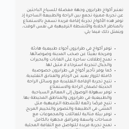
تعتبر أكواخ طرابزون وجهة مفضلة للسياح الباحثين
عن تجربة مميزة تجمع بين الراحة والطبيعة الساحرة إذ
توفر هذه الأكواخ تجربة إقامة فريدة تسمح بالاستمتاع
بالمناظر الخلابة والأنشطة الترفيهية في نفس الوقت،
ويتمثل ذلك فيما يلي:
توفر أكواخ في طرابزون أجواء طبيعية هادئة
ومريحة بعيدًا عن صخب المدينة وضوضائها.
تمنح إطلالات ساحرة على الغابات والبحيرات
والجبال لتجربة استرخاء لا مثيل لها.
كما يوفر تأجير أكواخ في طرابزون خصوصية
كاملة للزوار بعيد عن الزحام والفنادق التقليدية.
تتيح تجربة الإقامة التقليدية مع وسائل الراحة
الحديثة لضمان الراحة والاستمتاع.
توفر سهولة الوصول إلى المعالم السياحية
والطبيعية في طرابزون والمناطق المحيطة بها.
تتيح فرصًا رائعة للأنشطة الترفيهية مثل
المشي في الطبيعة والتصوير والتخييم المريح.
توفر بيئة مثالية للعائلات والمجموعات مع
مساحات واسعة ومرافق مجهزة بالكامل.
تمنح تجربة فريدة للتواصل مع الثقافة المحلية