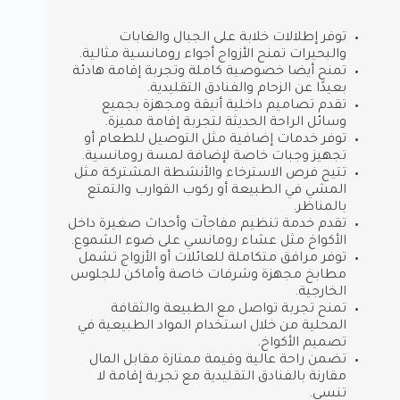
توفر إطلالات خلابة على الجبال والغابات
والبحيرات تمنح الأزواج أجواء رومانسية مثالية.
تمنح أيضا خصوصية كاملة وتجربة إقامة هادئة
بعيدًا عن الزحام والفنادق التقليدية.
تقدم تصاميم داخلية أنيقة ومجهزة بجميع
وسائل الراحة الحديثة لتجربة إقامة مميزة.
توفر خدمات إضافية مثل التوصيل للطعام أو
تجهيز وجبات خاصة لإضافة لمسة رومانسية.
تتيح فرص الاسترخاء والأنشطة المشتركة مثل
المشي في الطبيعة أو ركوب القوارب والتمتع
بالمناظر.
تقدم خدمة تنظيم مفاجآت وأحداث صغيرة داخل
الأكواخ مثل عشاء رومانسي على ضوء الشموع.
توفر مرافق متكاملة للعائلات أو الأزواج تشمل
مطابخ مجهزة وشرفات خاصة وأماكن للجلوس
الخارجية.
تمنح تجربة تواصل مع الطبيعة والثقافة
المحلية من خلال استخدام المواد الطبيعية في
تصميم الأكواخ.
تضمن راحة عالية وقيمة ممتازة مقابل المال
مقارنة بالفنادق التقليدية مع تجربة إقامة لا
تنسى.