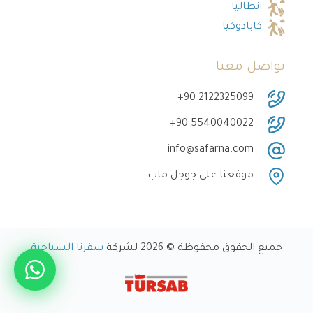
انطاليا
كابادوكيا
تواصل معنا
‎+90 2122325099
‎+90 5540040022
info@safarna.com
موقعنا على جوجل ماب
جميع الحقوق محفوظة © 2026 لشركة
سفرنا السياحية