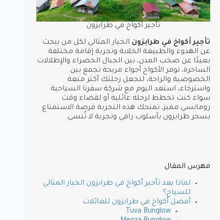
تأجير أكواخ في طرابزون
تأجير أكواخ في طرابزون
الخيار المثالي لكل من يبحث
عن الهدوء والطبيعة الخلابة وتجربة إقامة مختلفة
بعيدًا عن صخب المدن، بين الجبال الخضراء والإطلالات
الساحرة، توفر الأكواخ أجواء مريحة تجمع بين
الخصوصية والراحة، لتجعل رحلتك أكثر متعة
واسترخاء، استعد اليوم مع شركة سفرنا السياحية
سواء كنت تخطط لرحلة عائلية أو لقضاء وقت
رومانسي مميز، تمنحك هذه التجربة فرصة الاستمتاع
بسحر طرابزون بأسلوب راقي وتجربة لا تُنسى.
فهرس المقال
لماذا يعد تأجير أكواخ في طرابزون الخيار المثالي
للسياح؟
أفضل أكواخ في طرابزون للعائلات
Tuva Bunglow