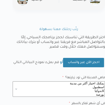
ال
السابقة
ال
التالية
رتّب رحلتك معنا بسهولة
اختر الطريقة التي تناسبك لحجز برنامجك السياحي، إمّا
بالتواصل المباشر مع فريقنا عبر واتساب أو بترك بياناتك
وسنتواصل معك خلال وقت قصير.
أو
قم بملء نموذج البياناتي التالي
احجز الآن عبر واتساب
ماهي المدينة التي تود زيارتها؟
في أي شهر تفكر بالسفر