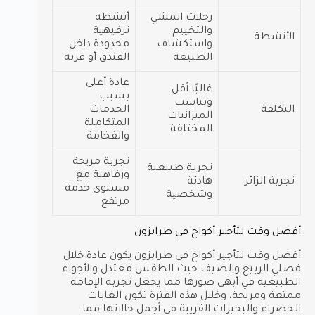
رحلات المشي
أنشطة
والتخييم
ترفيهية
الأنشطة
واستكشاف
محدودة داخل
الطبيعة
الفندق أو قربه
عادة أعلى
غالبًا أقل
بسبب
وتناسب
التكلفة
الخدمات
الميزانيات
المتكاملة
المختلفة
والفخامة
تجربة مريحة
تجربة طبيعية
ورفاهية مع
تجربة الزائر
هادئة
مستوى خدمة
وشخصية
مرتفع
أفضل وقت لتأجير أكواخ في طرابزون
أفضل وقت لتأجير أكواخ في طرابزون يكون عادة خلال
فصلي الربيع والصيف حيث الطقس معتدل والأجواء
الطبيعية في أبهى صورها مما يجعل تجربة الإقامة
ممتعة ومريحة، وخلال هذه الفترة تكون الغابات
الخضراء والبحيرات القريبة في أجمل حالاتها مما