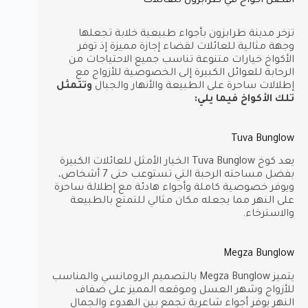
أفضل أكواخ في طرابزون للعائلات
تزخر مدينة طرابزون بأجواء طبيعية خلابة تجعلها
وجهة مثالية للعائلات لقضاء إجازة مميزة إذ توفر
الأكواخ خيارات متنوعة تناسب جميع الاحتياجات من
الرحابة للعوائل الكبيرة إلى الخصوصية للأزواج مع
إطلالات ساحرة على الطبيعة والأنهار والجبال
وتتمثل
تلك الأكواخ فيما يلي:
Tuva Bunglow
يعد كوخ Tuva Bunglow الخيار الأمثل للعائلات الكبيرة
بفضل مساحته الرحبة التي تستوعب حتى 7 أشخاص،
ويوفر خصوصية كاملة وأجواء هادئة مع إطلالة ساحرة
على النهر مما يجعله مكان مثالي للتمتع بالطبيعة
والاسترخاء.
Megza Bunglow
يتميز Megza Bunglow بالتصميم الرومانسي والمناسب
للأزواج وشهر العسل وموقعه المميز على ضفاف
النهر يوفر أجواء شاعرية تجمع بين الهدوء والجمال