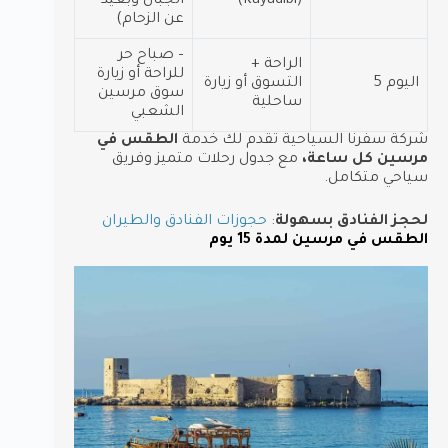
(Kayadibi)
الجبال وبعيد
عن الزحام)
– صباح حر
الراحة +
للراحة أو زيارة
اليوم 5
التسوق أو زيارة
سوق مرسين
ساحلية
الشعبي
شركة سفرنا السياحية تقدم لك خدمة
الطقس في
مرسين كل ساعة،
مع جدول رحلات متميز وفريق
سياحي متكامل.
لحجز الفنادق بسهولة
:
حجوزات الفنادق والطيران
الطقس في مرسين لمدة 15 يوم