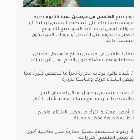
يوفّر تتبّع
الطقس في مرسين لمدة 25 يوم
نظرة
موسّعة تساعدك على التخطيط المسبق لرحلتك أو
جدولك اليومي بدقة. هذه الميزة تتيح لك توقع
التغيرات الجوية مثل الأمطار أو موجات الحر، لتكون
مستعدًا دائمًا.
يتميّز الطقس في مرسين بمناخ متوسطي معتدل،
يجعلها وجهة مفضّلة طوال العام. ومن أبرز ميزاته:
1. شتاء دافئ: درجات الحرارة نادراً ما تنخفض كثيراً، مما
يجعل الشتاء مريحًا ومناسبًا للزيارة.
2. صيف مشمس وطويل: مثالي لعشاق البحر
والأنشطة الخارجية، مع سماء صافية لأغلب الأيام.
3. أمطار معتدلة: تتركّز في فصل الشتاء، وتمنح
الطبيعة حيوية وخضرة جميلة.
4. رطوبة منخفضة نسبيًا: مقارنةً بمدن ساحلية أخرى،
ما يجعل الطقس أكثر راحة.