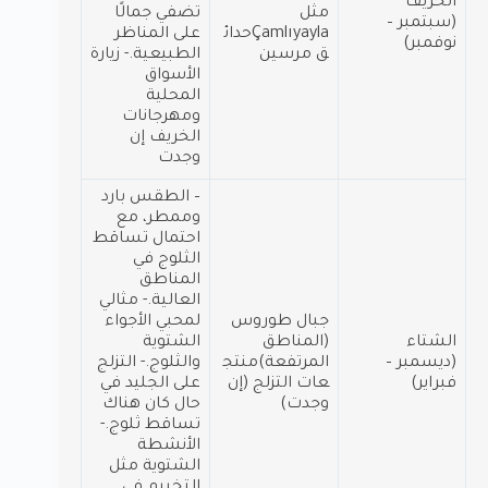
الخريف
مثل
تضفي جمالًا
(سبتمبر –
Çamlıyaylaحدائ
على المناظر
نوفمبر)
ق مرسين
الطبيعية.- زيارة
الأسواق
المحلية
ومهرجانات
الخريف إن
وجدت
– الطقس بارد
وممطر، مع
احتمال تساقط
الثلوج في
المناطق
العالية.- مثالي
جبال طوروس
لمحبي الأجواء
الشتاء
(المناطق
الشتوية
(ديسمبر –
المرتفعة)منتج
والثلوج.- التزلج
فبراير)
عات التزلج (إن
على الجليد في
وجدت)
حال كان هناك
تساقط ثلوج.-
الأنشطة
الشتوية مثل