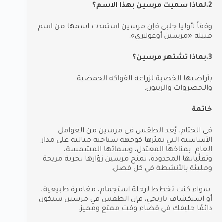
2.لماذا سميت مرسين بهذا الاسم؟
وفقاً لأوليا جلبي فإن مرسين استمدت اسمها من اسم
قبيلة «مرسين أوغولاري».
3.بماذا تشتهر مرسين؟
بأراضيها الخصبة لزراعة الفواكه الحمضية
والخضروات والزيتون.
خاتمة
في الختام، يُعد الطقس في مرسين من العوامل
الأساسية التي تميّزها كوجهة سياحية مثالية على مدار
العام. بمناخها المعتدل، وسمائها المشمسة،
وتقلّباتها المحدودة، تمنح مرسين زوّارها تجربة مريحة
ومليئة بالأنشطة في كل فصل.
سواء كنت تخطط لرحلة استجمام، مغامرة طبيعية،
أو استكشاف تاريخي، فإن الطقس في مرسين سيكون
دائمًا حليفك في قضاء وقت ممتع ومميز.