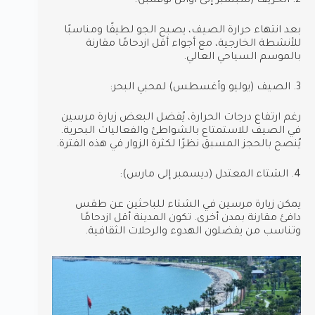
2. الخريف (سبتمبر إلى أوائل نوفمبر):
بعد انتهاء حرارة الصيف، يصبح الجو لطيفًا ومناسبًا
للأنشطة الخارجية، مع أجواء أقل ازدحامًا مقارنة
بالموسم السياحي العالي.
3. الصيف (يوليو وأغسطس) لمحبي البحر:
رغم ارتفاع درجات الحرارة، يُفضل البعض زيارة مرسين
في الصيف للاستمتاع بالشواطئ والفعاليات البحرية.
يُنصح بالحجز المسبق نظرًا لكثرة الزوار في هذه الفترة.
4. الشتاء المعتدل (ديسمبر إلى مارس):
يمكن زيارة مرسين في الشتاء للباحثين عن طقس
دافئ مقارنة بمدن أخرى. تكون المدينة أقل ازدحامًا
وتناسب من يفضلون الهدوء والرحلات الثقافية.