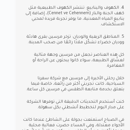
4. الكهوف والينابيع: تنتشر الكهوف الطبيعية مثل
كهف الجنة والنار (Cennet ve Cehennem)، إضافة إلى
ينابيع المياه المعدنية، ما يوفر تجربة فريدة لمحبي
الاستكشاف.
5. المناطق الريفية والوديان: تزخر مرسين بقرى هادئة
ووديان خضراء تشكّل ملاذًا رائعًا من صخب المدينة.
كل هذه العناصر تجعل من مرسين وجهة مثالية
لعشّاق الطبيعة، سواء كانوا يبحثون عن الراحة أو
المغامرة.
خلال رحلتي الأخيرة إلى مرسين مع شركة سفرنا
السياحية، كانت تجربتي أكثر من رائعة، خاصة فيما
يتعلق بخدمة متابعة الطقس في مرسين كل ساعة.
كنت أستخدم التحديثات الدقيقة التي توفرها الشركة
على مدار اليوم لتخطيط أنشطتي بكل سهولة.
في الصباح استمتعت بجولة على الشاطئ عندما كانت
الأجواء معتدلة، وفي المساء حضرت فعالية محلية