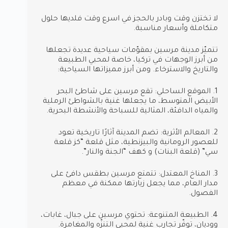
لا تختزن وقت وبادر بالحجز في اسرع وقت فلديها حلول
متكاملة وأسعار مناسبة.
تتميّز مدينة مرسين بمقوّمات سياحية عديدة تجعلها
من أبرز الوجهات في تركيا، خاصة لمحبي الطبيعة
والتاريخ والاسترخاء. ومن أبرز مميزاتها السياحية:
1. الموقع الساحلي: تقع مرسين على شاطئ البحر
الأبيض المتوسط، ما يجعلها غنية بالشواطئ الرملية
والمياه الدافئة، المثالية للسباحة والأنشطة البحرية.
2. المعالم الأثرية: تضم المدينة آثارًا تاريخية تعود
للعصور الرومانية والبيزنطية، مثل قلعة “كز قلعة
سي” (قلعة البنات) و كهف “الجنة والنار”.
3. المناخ المعتدل: تتمتع مرسين بطقس دافئ على
مدار العام، مما يجعل زيارتها ممكنة في معظم
الفصول.
4. الطبيعة المتنوعة: تحتوي مرسين على جبال، غابات،
ووديان، توفّر تجارب غنية لمحبي التنزّه والمغامرة.