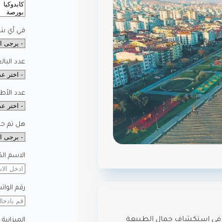
في أي شه
عدد البال
عدد الأط
هل تم حجز
الاسم الك
رقم الوات
بون في استكشاف جمال الطبيعة
الميزانية 