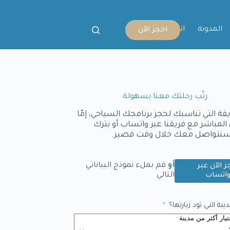
المدونة
اتصل بنا
احجز الآن
رتّب رحلتك معنا بسهولة
يقة التي تناسبك لحجز برنامجك السياحي، إمّا
المباشر مع فريقنا عبر واتساب أو بترك
وسنتواصل معك خلال وقت قصير.
أو
قم بملء نموذج البياناتي
ز الآن عبر
اتساب
التالي
نة التي تود زيارتها؟