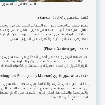
السياحة في سامسون
قلعة سامسون (Samsun Castle):
تُعتبر قلعة سامسون من أبرز المعالم السياحية في المدين
التلال المرتفعة. بُنيت القلعة في القرن الثامن عشر، وتُعد
بإطلالات بانورامية على المدينة والبحر الأسود. يُمكن للزو
المعارض الفنية والأثرية والتعرف على التاريخ المحلي.
حديقة الزهور (Flower Garden):
تُعد حديقة الزهور واحدة من أجمل الحدائق في سامسون، و
تضم الحديقة مجموعة مذهلة من الزهور الملونة والنباتات الن
للزوار التجول في أنحاء الحديقة والاستمتاع بالأجواء الهادئة
متحف سامسون الأثري (Samsun Archaeology and Ethnography Museum):
إذا كنت من محبي التاريخ والثقافة، فإن متحف سامسون الأ
في المتحف مجموعة من القطع الأثرية والتحف الفنية التي ت
والبيزنطية والعثمانية. يُمكن للزوار التعرف على تاريخ المن
هذه القطع الأثرية القيمة.