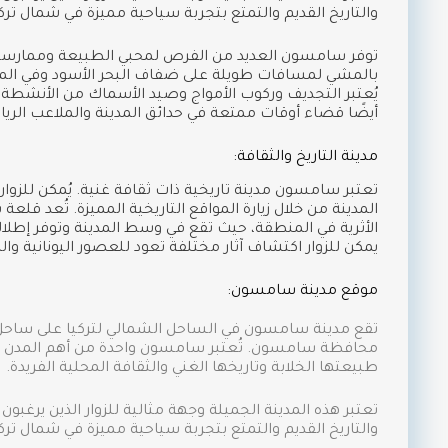
والتاريخ القديم والتمتع بتجربة سياحية مميزة في شمال تركي
توفر سامسون العديد من الفرص لمحبي الطبيعة وممارسة الر
بالمشي لمسافات طويلة على ضفاف البحر الأسود وفي المن
يُعتبر التجديف وركوب الأمواج وصيد الأسماك من الأنشطة ا
أيضًا قضاء أوقات ممتعة في حدائق المدينة والملاعب الرياض
مدينة التاريخ والثقافة:
تعتبر سامسون مدينة تاريخية ذات ثقافة غنية. يُمكن للزوا
المدينة من خلال زيارة المواقع التاريخية المميزة. تُعد قلع
الأثرية في المنطقة، حيث تقع في وسط المدينة وتوفر إطلالات
يمكن للزوار اكتشاف آثار مختلفة تعود للعصور اليونانية والر
موقع مدينة سامسون:
تقع مدينة سامسون في الساحل الشمالي لتركيا على ساحل 
محافظة سامسون. تُعتبر سامسون واحدة من أهم المدن الس
طبيعتها الخلابة وتاريخها الغني والثقافة المحلية الفريدة.
تعتبر هذه المدينة الجميلة وجهة مثالية للزوار الذين يرغ
والتاريخ القديم والتمتع بتجربة سياحية مميزة في شمال تركي