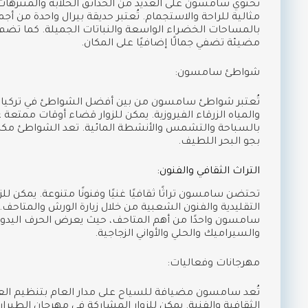
تحتوي سامسون على العديد من الحدائق الخلابة والمتنزهات
مثالية للراحة والاستجمام. تُعتبر حديقة بيرال واحدة من أجم
بالمساحات الخضراء الواسعة والنباتات الجميلة. كما تضم 
مضيئة تضفي جمالًا إضافيًا على المكان.
شواطئ سامسون:
تُعتبر شواطئ سامسون من بين أفضل الشواطئ في تركيا، حي
والمياه الزرقاء الفيروزية. يمكن للزوار قضاء أوقات ممتعة
بالسباحة والتشمس والأنشطة المائية. تعد الشواطئ مكانًا 
بجو البحر اللطيف.
التراث الثقافي والفنون:
تحتضن سامسون تراثًا ثقافيًا غنيًا وفنونًا متنوعة. يمكن لل
التقليدية والفنون الشعبية من خلال زيارة الورش والمتاحف
سامسون واحدًا من أهم المتاحف، حيث يعرض الحرف اليدوية
والسيراميك والحلي والأواني الزجاجية.
مهرجانات وفعاليات:
تُعد سامسون مضيافة للسياح على مدار العام بتنظيم العد
الثقافية والفنية. يمكن للزوار المشاركة في مهرجان الطيران