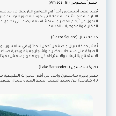
قصر آميسوس (Amisos Hill):
يُعتبر قصر آميسوس أحد أهم المواقع التاريخية في سام
الآثار والقطع الأثرية القديمة التي تعود للعصور اليونانية وال
التجول في أرجاء القصر واستكشاف معارضه التي تحتوي على 
الفخارية والمجوهرات القديمة.
حديقة بيرال (Piazza Square):
تُعتبر حديقة بيرال واحدة من أجمل الحدائق في سامسون، و
الحديقة على مساحات خضراء وأشجار جميلة وبحيرة صناعية و
الاستمتاع بالنزهات والاسترخاء في جو هادئ ومنعش بعيدً
بحيرة سامسون (Lake Samandere):
تعتبر بحيرة سامسون واحدة من أهم البحيرات الطبيعية في 
40 كيلومترًا من وسط المدينة. تحيط البحيرة بجمال طبيعي خلاب ومناظر خضراء رائعة،