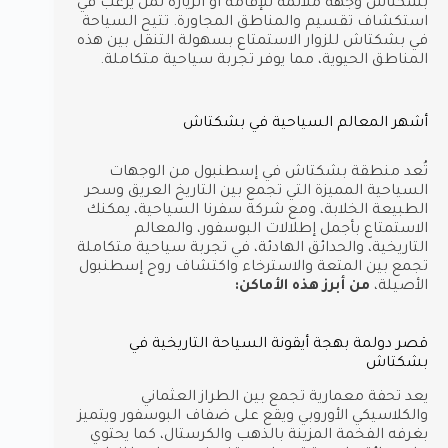
بشكتاش وجهة ملائمة للإقامة أو الزيارة لمن يرغب في
استكشاف تقسيم والمناطق المجاورة. تتيح السياحة
في بشكتاش للزوار الاستمتاع بسهولة التنقل بين هذه
المناطق الحيوية، مما يوفر تجربة سياحية متكاملة.
أشهر المعالم السياحية في بشكتاش
تُعد منطقة بشكتاش في إسطنبول من الوجهات
السياحية المميزة التي تجمع بين التاريخ العريق وسحر
الطبيعة الخلابة، ومع شركة سفرنا السياحية، يمكنك
الاستمتاع بأجمل إطلالات البوسفور، والمعالم
التاريخية، والحدائق الهادئة، في تجربة سياحية متكاملة
تجمع بين المتعة والاسترخاء واكتشاف روح إسطنبول
الأصيلة،
من أبرز هذه الأماكن:
قصر دولمة بهجة أيقونة السياحة التاريخية في
بشكتاش
يعد تحفة معمارية تجمع بين الطراز العثماني
والكلاسيكي الأوروبي ويقع على ضفاف البوسفور ويتميز
بغرفه الفخمة المزينة بالذهب والكرستال، كما يحتوي