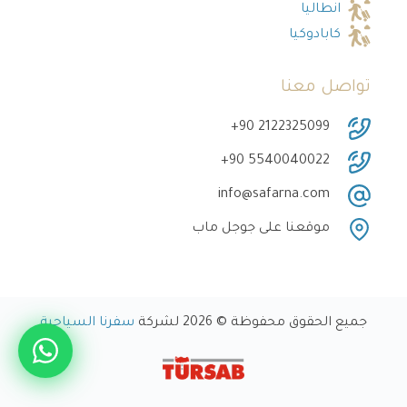
انطاليا
كابادوكيا
تواصل معنا
‎+90 2122325099
‎+90 5540040022
info@safarna.com
موقعنا على جوجل ماب
جميع الحقوق محفوظة © 2026 لشركة
سفرنا السياحية