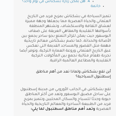
4. هل يمكن زيارة بشكتاش في يوم واحد؟
خاتمة
تتميز السياحة في بشكتاش بمزيج فريد من التاريخ
العثماني والحياة العصرية مما يجعلها وجهة مميزة
لعشاق الثقافة والاستكشاف، وتشتهر المنطقة
بأسواقها التقليدية والمقاهي العريقة على ضفاف
البوسفور حيث يمكن للزائر التمتع بجو ساحر يجمع بين
الأصالة والحداثة، كما تضم بشكتاش معالم تاريخية
مهمة مثل القصور والمساجد القديمة التي تعكس
عبق التاريخ العثماني وروعة العمارة التركية، وتوفر أيضا
تجربة طعام مثالية تجمع بين المأكولات التركية
التقليدية والمطاعم العالمية الراقية.
أين تقع بشكتاش ولماذا تعد من أهم مناطق
إسطنبول السياحية؟
تقع بشكتاش في الجانب الأوروبي من مدينة إسطنبول
على ساحل مضيق البوسفور وتعد من أكثر المناطق
حيوية وجذبًا للسياح والسكان المحليين وتتميز بمزيج
فريد من الطبيعة الساحرة والمعالم التاريخية والحياة
العصرية
وتعد أهم مناطق اسطنبول لما يلي: