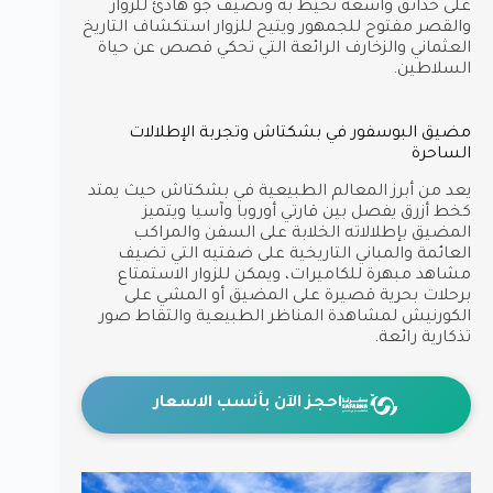
على حدائق واسعة تحيط به وتضيف جو هادئ للزوار
والقصر مفتوح للجمهور ويتيح للزوار استكشاف التاريخ
العثماني والزخارف الرائعة التي تحكي قصص عن حياة
السلاطين.
مضيق البوسفور في بشكتاش وتجربة الإطلالات
الساحرة
يعد من أبرز المعالم الطبيعية في بشكتاش حيث يمتد
كخط أزرق يفصل بين قارتي أوروبا وآسيا ويتميز
المضيق بإطلالاته الخلابة على السفن والمراكب
العائمة والمباني التاريخية على ضفتيه التي تضيف
مشاهد مبهرة للكاميرات، ويمكن للزوار الاستمتاع
برحلات بحرية قصيرة على المضيق أو المشي على
الكورنيش لمشاهدة المناظر الطبيعية والتقاط صور
تذكارية رائعة.
احجز الآن بأنسب الاسعار