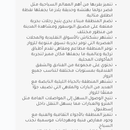
تتميز بقربها من أهم المعالم السياحية مثل
قصر دولما بهتشه وحديقة يلدز ما يجعلها نقطة
انطلاق مثالية.
تضم المنطقة ميناء بحري يتيح رحلات بحرية
ممتعة على مضيق البوسفور ومشاهدة المدينة
من منظور مختلف.
تشتهر بشكتاش بالأسواق التقليدية والمحلات
العصرية التي توفر تجربة تسوق متنوعة للزوار.
توفر المنطقة مطاعم ومقاهي تقدم أطباق
تركية وعالمية ما يجعلها مكان مميز لتجربة
المأكولات المحلية.
تحتوي على مجموعة من الفنادق والشقق
الفندقية بمستويات مختلفة لتناسب جميع
الزوار.
تشتهر المنطقة بالحياة الليلية النابضة مع
العديد من البارات والملاهي التي تضيف جوًا
ممتعًا للزوار.
تتيح الوصول السهل إلى المواصلات العامة مثل
المترو والعبارات مما يسهل التنقل داخل
إسطنبول.
تتميز المنطقة بالأجواء الثقافية والفنية مع
وجود معارض فنية ومهرجانات موسمية تجذب
السياح.