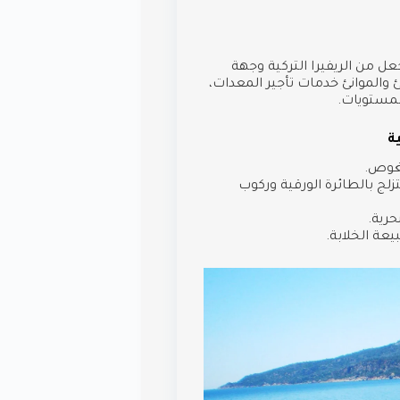
تجعل من الريفيرا التركية وجهة
والموانئ خدمات تأجير المعدات،
لمستويات.
ية
لغوص.
تزلج بالطائرة الورقية وركوب
رية.
عة الخلابة.