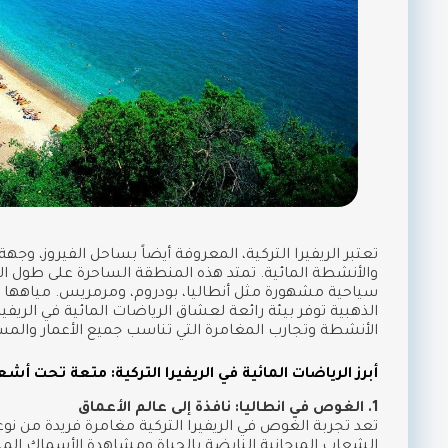
تعتبر الريفيرا التركية، المعروفة أيضاً بساحل الفيروز، وجه
والأنشطة المائية. تمتد هذه المنطقة الساحرة على طول الس
سياحية مشهورة مثل أنطاليا، بودروم، ومرمريس. مياهها ا
الذهبية توفر بيئة رائعة لعشاق الرياضات المائية في الريفيرا 
الأنشطة وتجارب المغامرة التي تناسب جميع الأعمار والمس
أبرز الرياضات المائية في الريفيرا التركية: متعة تحت 
1. الغوص في انطاليا: نافذة إلى عالم الأعماق
تعد تجربة الغوص في الريفيرا التركية مغامرة فريدة من ن
الشعاب المرجانية النابضة بالحياة ومشاهدة الأسماك الملونة