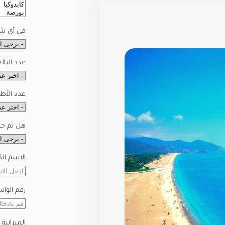
في أي شه
عدد البال
عدد الأط
هل تم حجز
الاسم الك
رقم الوات
الميزانية 