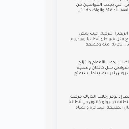
، التي تجذب الغواصين من
اهها الدافئة والواضحة التي
الريفيرا التركية، حيث يمكن
قع مثل شواطئ أنطاليا وبودروم.
ن تجربة آمنة وممتعة.
رياضات ركوب الأمواج والتزلج
ر شواطئ مثل كالكان وفتحية
دروس تدريبية، بينما يستمتع
فقط، إذ توفر رحلات الكاياك فرصة
طقة كوبرولو كانيون في أنطاليا
ال الطبيعة الساحرة والمياه