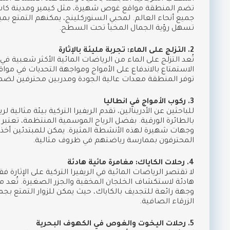
تضم المنطقة مواقع غوص شهيرة، مثل كيمير ومدينة كاش
جميع أنحاء العالم. لمحبي السنوركلينج، يمكنهم التمتع بمي
تسهل رؤية الجمال المخبأ تحت السطح.
2. التزلج على الماء: تجربة مليئة بالإثارة
تُعد التزلج على الماء من الرياضات المائية الأكثر شعبية في 
الاستمتاع بالاندفاع على الأمواج ومواجهة التحديات في موا
توفر المنطقة معدات عالية الجودة ومدربين محترفين لضما
3. ركوب الأمواج في انطاليا
للباحثين عن الأدرينالين، تقدم الريفيرا التركية بيئة مثالية ل
بالطائرة الورقية. بفضل الرياح الموسمية المنتظمة، تعتب
وجهات شهيرة لهذه الأنشطة المثيرة. يمكن للمبتدئين أخذ 
المحترفون بممارسة رياضتهم في ظروف مثالية.
4. رحلات الكاياك: مغامرة مائية هادئة
لا تقتصر الرياضات المائية في الريفيرا التركية على الإثارة 
هادئة لاستكشاف الخلجان المخفية والجزر الصغيرة. تُعد من
وجهة رائعة للتجديف بالكاياك، حيث يمكن للزوار التمتع بجم
الزرقاء الصافية.
5. رحلات اليخوت والغوص في الكهوف البحرية