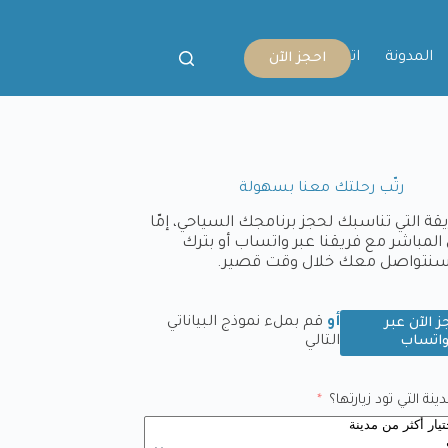
المدونة
اتصل بنا
احجز الآن
رتّب رحلتك معنا بسهولة
يقة التي تناسبك لحجز برنامجك السياحي، إمّا
المباشر مع فريقنا عبر واتساب أو بترك
وسنتواصل معك خلال وقت قصير.
أو
قم بملء نموذج البياناتي
ز الآن عبر
اتساب
التالي
نة التي تود زيارتها؟