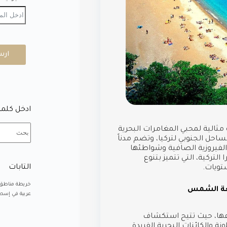
ارس
ادخل كلمة
ة مثالية لمحبي المغامرات البحرية
احل الجنوبي لتركيا، وتضم مدناً
لفيروزية الصافية وشواطئها
التركية، التي تتميز بتنوع
التابات
تويات.
خريطة مناطق
أشعة الشمس
عربية في إسطن
وعها، حيث تتيح استكشاف
 والكائنات البحرية الفريدة.