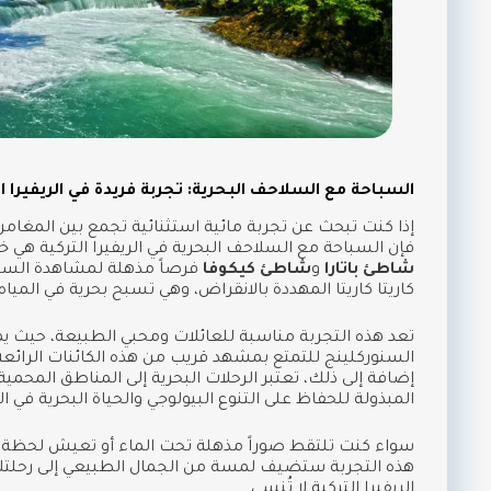
السباحة مع السلاحف البحرية: تجربة فريدة في الريفيرا ال
إذا كنت تبحث عن تجربة مائية استثنائية تجمع بين المغامرة
فإن السباحة مع السلاحف البحرية في الريفيرا التركية هي خ
شاطئ باتارا
و
شاطئ كيكوفا
فرصاً مذهلة لمشاهدة السل
كاريتا كاريتا المهددة بالانقراض، وهي تسبح بحرية في المياه ا
تعد هذه التجربة مناسبة للعائلات ومحبي الطبيعة، حيث 
السنوركلينج للتمتع بمشهد قريب من هذه الكائنات الرائع
إضافة إلى ذلك، تعتبر الرحلات البحرية إلى المناطق المحم
المبذولة للحفاظ على التنوع البيولوجي والحياة البحرية في 
سواء كنت تلتقط صوراً مذهلة تحت الماء أو تعيش لحظة س
هذه التجربة ستضيف لمسة من الجمال الطبيعي إلى رحلتك
الريفيرا التركية لا تُنسى.