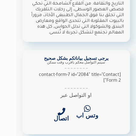
التاريخ والثقافة. من القلاع الشامخة التي تحكي
قصص العصور الوسطى، إلى رحلات التلفريك
التي تحلق بنا فوق الجمال الطبيعي الأخاذ، مروراً
بالبيوت المقلوبة التي تتحدى الواقع ومعارض
البندق والشوكولا التي تدلل الحواس، كل هذه
المعالم تجتمع لتشكل تجربة لا تُنسى.
يرجى تسجيل بياناتكم بشكل صحيح
سيتم التواصل معكم باقرب وقت ممكن
[contact-form-7 id="2084" title="Contact
Form 2"]
او التواصل عبر
وتس اب
اتصال