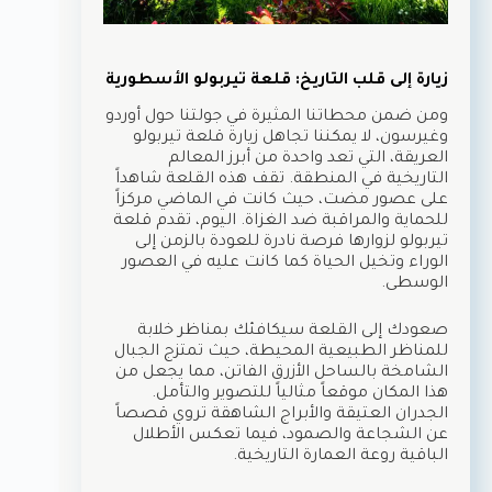
زيارة إلى قلب التاريخ: قلعة تيربولو الأسطورية
ومن ضمن محطاتنا المثيرة في جولتنا حول أوردو
وغيرسون، لا يمكننا تجاهل زيارة قلعة تيربولو
العريقة، التي تعد واحدة من أبرز المعالم
التاريخية في المنطقة. تقف هذه القلعة شاهداً
على عصور مضت، حيث كانت في الماضي مركزاً
للحماية والمراقبة ضد الغزاة. اليوم، تقدم قلعة
تيربولو لزوارها فرصة نادرة للعودة بالزمن إلى
الوراء وتخيل الحياة كما كانت عليه في العصور
الوسطى.
صعودك إلى القلعة سيكافئك بمناظر خلابة
للمناظر الطبيعية المحيطة، حيث تمتزج الجبال
الشامخة بالساحل الأزرق الفاتن، مما يجعل من
هذا المكان موقعاً مثالياً للتصوير والتأمل.
الجدران العتيقة والأبراج الشاهقة تروي قصصاً
عن الشجاعة والصمود، فيما تعكس الأطلال
الباقية روعة العمارة التاريخية.