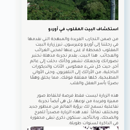
استكشاف البيت المقلوب في أوردو
من ضمن التجارب الفريدة والمبهجة التي نقدمها
في رحلتنا إلى أوردو وغيرسون، تبرز زيارة البيت
المقلوب كمحطة لا غنى عنها لمحبي الغرائب
والعجائب. هذا البيت، يقدم تجربة مذهلة تختبر
تصوراتك وتجعلك تشعر وكأنك دخلت إلى عالم
آخر، حيث كل شيء معكوس. الأثاث والديكورات
الداخلية، من الأرائك إلى التلفزيون، وحتى الأواني
المطبخية، كلها معلقة فوقك، مما يخلق وهمًا
بصريًا يأسر العقل والقلب.
هذه الزيارة ليست فقط فرصة لالتقاط صور
مميزة وفريدة من نوعها، بل هي أيضاً تجربة
تفاعلية تسمح لك برؤية العالم من منظور جديد
ومختلف تمامًا. تعد هذه الزيارة مصدراً للمرح
والضحك، وبالتأكيد، ستكون ذكرى تبقى محفورة
في الذاكرة لسنوات طويلة.