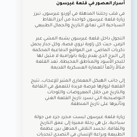
أسرار العصور في قلعة غيرسون
في قلب رحلتنا المذهلة في أوردو غيرسون، تبرز
زيارة قلعة غيرسون كواحدة من أبرز النقاط
السياحية التي تعانق التاريخ والجمال الطبيعي.
التجول داخل قلعة غيرسون يشبه المشي عبر
الزمن، حيث كل زاوية تروي قصة، وكل جدار يحمل
ذكريات الماضي. من المواقع الدفاعية المحكمة
إلى البرج الذي يقدم رؤية بانورامية لا مثيل لها
للبحر الأسود والمناطق المحيطة، تعد القلعة
مثالاً رائعاً للعمارة العسكرية القديمة.
إلى جانب الهيكل المعماري المثير للإعجاب، تتيح
القلعة لزوارها فرصة فريدة للتعمق في الثقافة
والتاريخ من خلال المعروضات واللوحات
التوضيحية التي تسرد تاريخ القلعة الغني
وتأثيرها على تاريخ المنطقة.
زيارة قلعة غيرسون ليست مجرد جزء من جولة
سياحية، بل هي رحلة مميزة إلى عمق التاريخ
والثقافة، تجسد التلاقي المذهل بين عظمة
الطبيعة وبراعة الإنسان في التصدي لتحديات