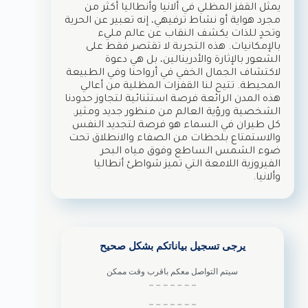
يمثل القفز المظلي في ألانيا وأنطاليا أكثر من
مجرد هواية أو نشاط ترفيهي، إنه تعبير عن الحرية
وتحدٍ للذات يكشف النقاب عن عالم مليء
بالإمكانيات. هذه التجربة لا تقتصر فقط على
الشعور بالإثارة والأدرينالين، بل هي دعوة
لاكتشاف الجمال الخفي في أرواحنا وفي الطبيعة
المحيطة. تتيح لنا القفزات المظلية من أعالي
هذه المدن الرائعة فرصة استثنائية لتجاوز حدودنا
الشخصية ورؤية العالم من منظور جديد ومثير.
كل طيران في السماء هو فرصة لتجديد النفس
والاستمتاع بلحظات من الصفاء والانطلاق تحت
ضوء الشمس الساطع وفوق مياه البحر
الفيروزية اللامعة التي تميز شواطئ أنطاليا
وألانيا.
يرجى تسجيل بياناتكم بشكل صحيح
سيتم التواصل معكم باقرب وقت ممكن