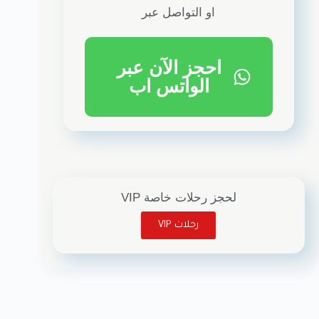
او التواصل عبر
احجز الآن عبر
الواتس اب
لحجز رحلات خاصة VIP
رحلات VIP