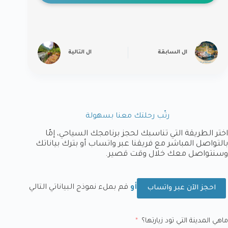
ال
السابقة
ال
التالية
رتّب رحلتك معنا بسهولة
اختر الطريقة التي تناسبك لحجز برنامجك السياحي، إمّا
بالتواصل المباشر مع فريقنا عبر واتساب أو بترك بياناتك
وسنتواصل معك خلال وقت قصير.
أو
قم بملء نموذج البياناتي التالي
احجز الآن عبر واتساب
ماهي المدينة التي تود زيارتها؟