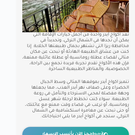
تُعد اكواخ آيدر واحدة من أجمل خيارات الإقامة التي
يمكن أن تجدها في الشمال التركي، وتحديداً في
محافظة ريزا التي تشتهر بجمال طبيعتها الخلابة. إذا
كنت من عشاق الطبيعة الهادئة أو تبحث عن مكان
مثالي لقضاء عطلة رومانسية أو عطلة عائلية ممتعة،
فإن هذه الأكواخ تقدم تجربة فريدة تجمع بين الراحة،
الخصوصية، والمناظر الطبيعية الساحرة.
تتميز اكواخ آيدر بموقعها المثالي وسط الجبال
الخضراء وعلى ضفاف نهر آيدر العذب، مما يجعلها
وجهة مفضلة لمحبي الاسترخاء والتأمل في روعة
الطبيعة. سواء كنت تخطط لرحلة شهر عسل
رومانسية، أو ترغب في قضاء وقت ممتع مع عائلتك،
أو حتى تبحث عن مغامرة استكشافية في الشمال
التركي، ستجد في أكواخ آيدر ما يلبي احتياجاتك.
احجز الآن بأنسب الاسعار