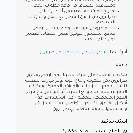
توفير دعم متعدد اللغات للرد على الاستفسارات
ومساعدة المسافر في كافة خطوات الحجز.
اقتراح باقات مميزة تشمل أفضل فنادق
طرابزون قريبة من المطار مع النقل والجولات
السياحية.
تقديم عروض موسمية وحصرية على ارخص
فنادق إسطنبول لتوفير أقصى استفادة للعميل
دون عناء البحث.
أقرأ ايضا:
أشهر الأماكن السياحية في طرابزون
خاتمة
يمكنكم الاعتماد على شركة سفرنا لحجز ارخص فنادق
طرابزون بكل سهولة وأمان حيث توفر خيارات متعددة
تناسب جميع الميزانيات والمواقع المميزة، ويمكنكم
الحجز مباشرة عبر موقع الشركة أو التواصل مع فريق
الدعم المتخصص للحصول على استشارات حول
أفضل الفنادق، لذا بادر بالتواصل معنا واحجز الآن
واستمتعوا بإقامة ممتعة في طرابزون.
أسئلة شائعة
أي الأحياء أنسب لسعر منخفض؟