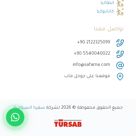
انطاليا
كابادوكيا
تواصل معنا
‎+90 2122325099
‎+90 5540040022
info@safarna.com
موقعنا على جوجل ماب
جميع الحقوق محفوظة © 2026 لشركة
سفرنا السياحية