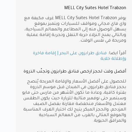
MELL City Suites Hotel Trabzon
يوفر MELL City Suites Hotel Trabzon غرف مكيفة مع
واي فاي مجاني ومواقف للسيارات ويتميز بموقع
يسهل الوصول منه إلى المطاعم والمعالم السياحية،
وبالتالي يمنح النزلاء حرية التنقل وتجربة إقامة عملية
ومريحة في نفس الوقت.
أقرأ ايضا:
فنادق طرابزون على البحر | إقامة فاخرة
وإطلالة خلابة
أفضل وقت لحجز ارخص فنادق طرابزون وتجنّب الذروة
للحصول على أفضل الأسعار والإقامة المريحة يُنصح
بحجز فنادق طرابزون في الميدان قبل موسم الذروة
بفترة كافية، وعادة ما تكون الأشهر من مارس حتى مايو
وسبتمبر حتى نوفمبر مثالية للزيارة حيث يكون الطقس
معتدل والأسعار منخفضة مقارنة بفصل الصيف
المزدحم، والحجز المبكر يتيح لك اختيار الغرف المناسبة
والموقع المثالي بالقرب من المعالم السياحية
والمرافق الحيوية.