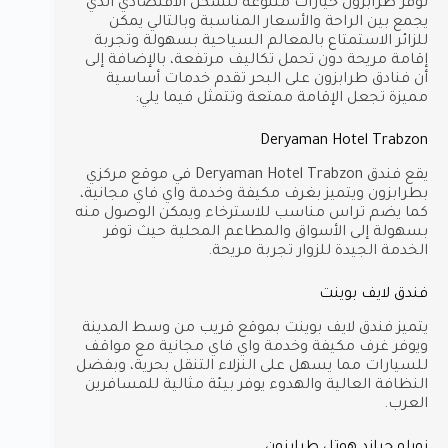
توفر طرابزون خيارات متنوعة للسكن الاقتصادي الذي
يجمع بين الراحة والأسعار المناسبة وبالتالي يمكن
للزائر الاستمتاع بالمعالم السياحية بسهولة وتجربة
إقامة مريحة دون تحمل تكاليف مرتفعة، بالإضافة إلى
أن فنادق طرابزون على البحر تقدم خدمات أساسية
مميزة تجعل الإقامة ممتعة وتتمثل فيما يلي:
Deryaman Hotel Trabzon
يقع فندق Deryaman Hotel Trabzon في موقع مركزي
بطرابزون ويتميز بغرف مكيفة وخدمة واي فاي مجانية،
كما يضم تراس مناسب للاسترخاء ويمكن الوصول منه
بسهولة إلى الأسواق والمطاعم المحلية حيث توفر
الخدمة الجيدة للزوار تجربة مريحة.
فندق لايف بوينت
يتميز فندق لايف بوينت بموقع قريب من وسط المدينة
ويوفر غرف مكيفة وخدمة واي فاي مجانية مع مواقف
للسيارات مما يسهل على النزلاء التنقل بحرية، وبفضل
النظافة العالية والهدوء يوفر بيئة مثالية للمسافرين
العرب.
زورلو جراند هوتل طرابزون