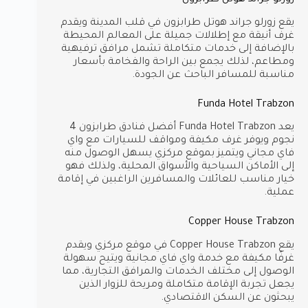
يقع زورلو جراند هوتل طرابزون في قلب المدينة ويقدم
غرف أنيقة مع إطلالات جميلة على المعالم المحيطة
بالإضافة إلى خدمات متكاملة تشمل مرافق ترفيهية
ومطاعم، لذلك يجمع بين الراحة والفخامة بأسعار
مناسبة للمسافر الباحث عن الجودة.
Funda Hotel Trabzon
يعد Funda Hotel Trabzon أفضل فنادق طرابزون 4
نجوم ويوفر غرف مكيفة ومواقف للسيارات مع واي
فاي مجاني ويتميز بموقع مركزي يسهل الوصول منه
إلى الأماكن السياحية والأسواق المحلية، ولذلك فهو
خيار مناسب للعائلات والمسافرين الراغبين في إقامة
عملية.
Copper House Trabzon
يقع Copper House Trabzon في موقع مركزي ويقدم
غرفًا مكيفة مع خدمة واي فاي مجانية ويتيح سهولة
الوصول إلى مختلف الخدمات والمرافق التجارية، مما
يجعل تجربة الإقامة متكاملة ومريحة للزوار الذين
يبحثون عن السكن الاقتصادي.