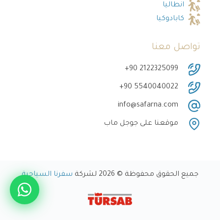
انطاليا
كابادوكيا
تواصل معنا
‎+90 2122325099
‎+90 5540040022
info@safarna.com
موقعنا على جوجل ماب
جميع الحقوق محفوظة © 2026 لشركة
سفرنا السياحية