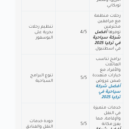
الأزرق، وقصر
توبكابي.
رحلات منظمة
مع مرافقين
محترفين
تنظيم رحلات
توفرها
أفضل
4/5
بحرية على
شركة سياحية
البوسفور
في تركيا 2025
في اسطنبول.
برامج تناسب
العائلات
والأفراد مع
خيارات متعددة
تنوع البرامج
5/5
ضمن عروض
السياحية
أفضل شركة
سياحية في
تركيا 2025
.
خدمات متميزة
في النقل
والإقامة، مما
جودة خدمات
يعزز مكانة
5/5
النقل والفنادق