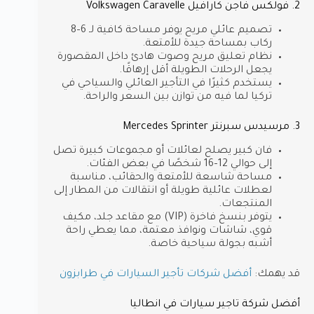
2. فولكس فاجن كارافيل Volkswagen Caravelle
تصميم عائلي مريح يوفر مساحة كافية لـ 6–8
ركاب بمساحة جيدة للأمتعة.
نظام تعليق مريح وصوت هادئ داخل المقصورة
يجعل الرحلات الطويلة أقل إرهاقًا.
يستخدم كثيرًا في التأجير العائلي والسياحي في
تركيا لما فيه من توازن بين السعر والراحة.
3. مرسيدس سبرنتر Mercedes Sprinter
فان كبير يصلح لعائلات أو مجموعات كبيرة تصل
إلى حوالي 12–16 شخصًا في بعض الفئات.
مساحة شاسعة للأمتعة والحقائب، مناسبة
لعطلات عائلية طويلة أو انتقالات من المطار إلى
المنتجعات.
يتوفر بنسخ فاخرة (VIP) مع مقاعد جلد، مكيف
قوي، شاشات ونوافذ معتمة، مما يعطي راحة
أشبه بجولة سياحية خاصة.
قد يهمك:
أفضل شركات تأجير السيارات في طرابزون
أفضل شركة تاجير سيارات في انطاليا