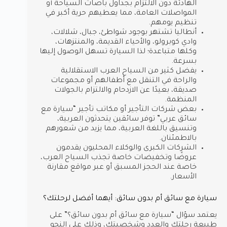
الهادئة دون الالتزام بجداول باصات السياحة أو
المواصلات العامة، مما يعطيهم حرية أكبر في
تنظيم يومهم.
أنطاليا تشتهر بوجود شواطئ، جبال، شلالات،
وادي كوبرولو، والأحياء القديمة، والمنتزهات،
وكلها متباعدة؛ لذا السيارة تسهل الوصول إليها
بسرعة.
يفضل كثير من السياح العرب الاستقلالية
والراحة في التنقل مع أطفالهم أو مجموعات
صديقة، بعيدًا عن الازدحام والالتزام بالجولات
المنظمة.
بعض شركات التأجير أو مكاتب تأجير “سيارة مع
سائق عربي” توفر سائقين يتحدثون العربية،
وتنسيق باللغة العربية، مما يزيد من شعورهم
بالاطمئنان.
الشركات الكبرى والوكلاء المحليون يقدمون
عروضًا وتخفيضات خاصة تجذب السياح العرب،
خاصة عند الحجز المسبق أو عبر مواقع مقارنة
الأسعار.
سيارة مع سائق أم بدون سائق: أيهما أفضل لرحلتك؟
يعتمد سؤال “سيارة مع سائق أم بدون سائق؟” على
طبيعة رحلتك والعدد وشخصيتك، وذلك على النحو