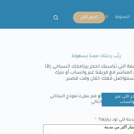
المدونة
اتصل بنا
احجز الآن
رتّب رحلتك معنا بسهولة
يقة التي تناسبك لحجز برنامجك السياحي، إمّا
المباشر مع فريقنا عبر واتساب أو بترك
وسنتواصل معك خلال وقت قصير.
أو
قم بملء نموذج البياناتي
ز الآن عبر
اتساب
التالي
نة التي تود زيارتها؟