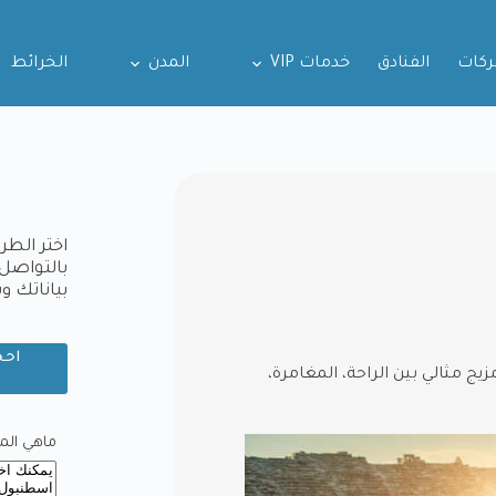
ركات
الفنادق
خدمات VIP
المدن
الخرائط
اختر الطر
بالتواصل 
بياناتك 
احج
يج مثالي بين الراحة، المغامرة،
و
ماهي المدي