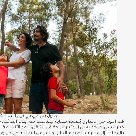
جدول سياحي في تركيا لمدة 14 يوم
هذا النوع من الجداول يُصمم بعناية ليتناسب مع إيقاع العائلة،
كبار السن، ويأخذ بعين الاعتبار الراحة في التنقل، تنوع الأنشطة
بالإضافة إلى خيارات الطعام الحلال والمرافق العائلية في كل وج