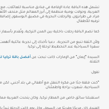
تشمل هذه الباقة عادة الإقامة في فنادق مناسبة للعائلات، مع
العربية، وجولات يومية منظمة إلى أبرز المعالم مثل متحف ال
مراد في طرابزون، والرحلات البحرية في مضيق البوسفور، إضافة
ترفيه للأطفال.
كما تضم الباقة رحلات داخلية بين المدن التركية، وتُقدم بأسعار 
ولأن الثقة تنبع من التجربة، دعيا نأخذك إلى تجربة عائلية ألهمت
سفرنا السياحية عند التخطيط لرحلة إلى تركيا:
السيدة “إيمان” من الإمارات كانت تبحث عن
أفضل باقة تركيا لل
الثلاثة.
تقول:
“كنت قلقة جدًا من فكرة التنقل مع أطفالي في بلد أجنبي، لكن
السياحية، شعرت براحة واطمئنان.
استقبلنا سائق خاص من المطار تركيا، وكان يتحدث العربية مما
الفندق كان مريحًا وقريبًا من السوق، وكل يوم كانت الرحلة تبدأ