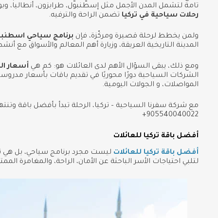
تامة لتشمل المدن الأجمل مثل إسطنبول، طرابزون، أنطاليا، وبو
رحلات سياحية في تركيا
تضمن الراحة والترفيه.
ولمن يخطط لرحلة قصيرة ومركّزة، فإن
برنامج سياحي اسطنبول 7 أ
المدينة التاريخية العريقة، وزيارة أهم المعالم والأسواق مع أنش
ومع ذلك، يبقى السؤال الأهم لدى العائلات هو: كم
هي
أسعار الر
الشركات السياحية دورًا محوريًا في تقديم باقات بأسعار مدروسة
المواصلات، و الجولات اليومية.
مع شركة سفرنا السياحية – تركيا، الرحلة تبدأ بأفضل باقة وتنته
905540040022+
أفضل باقة تركيا للعائلات
أفضل باقة تركيا للعائلات
ليست مجرد برنامج سياحي، بل هي ت
لتلبي احتياجات الأسر الباحثة عن الأمان، الراحة، والمغامرة الممتع