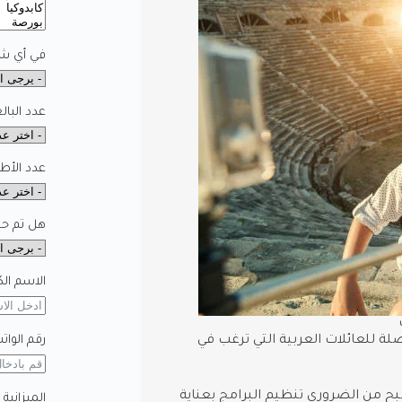
في أي شه
عدد البال
عدد الأط
هل تم حجز
الاسم الك
رقم الوات
لة للعائلات العربية التي ترغب في
بح من الضروري تنظيم البرامج بعناية
الميزانية 