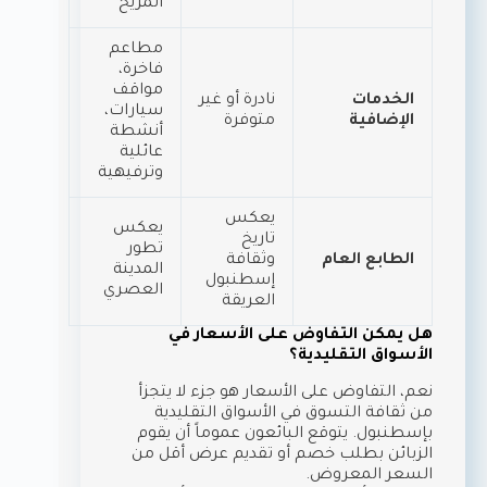
المريح
مطاعم
فاخرة،
مواقف
الخدمات
نادرة أو غير
سيارات،
الإضافية
متوفرة
أنشطة
عائلية
وترفيهية
يعكس
يعكس
تاريخ
تطور
الطابع العام
وثقافة
المدينة
إسطنبول
العصري
العريقة
هل يمكن التفاوض على الأسعار في
الأسواق التقليدية؟
نعم، التفاوض على الأسعار هو جزء لا يتجزأ
من ثقافة التسوق في الأسواق التقليدية
بإسطنبول. يتوقع البائعون عموماً أن يقوم
الزبائن بطلب خصم أو تقديم عرض أقل من
السعر المعروض.