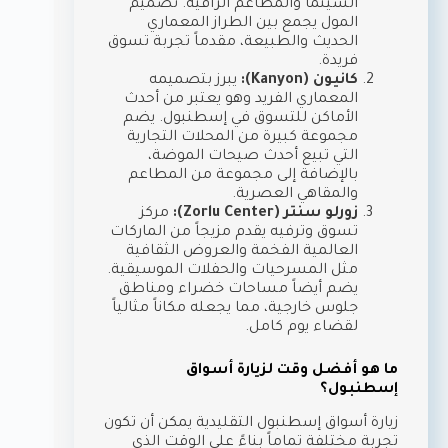
السينما والمطاعم الراقية. تصميم
المول يجمع بين الطراز المعماري
الحديث والطبيعة، مقدماً تجربة تسوق
فريدة.
كانيون (Kanyon):
يبرز بتصميمه
المعماري الفريد وهو يعتبر من أحدث
الأماكن للتسوق في إسطنبول. يضم
مجموعة كبيرة من المحلات التجارية
التي تبيع أحدث صيحات الموضة،
بالإضافة إلى مجموعة من المطاعم
والمقاهي العصرية.
زورلو سنتر (Zorlu Center):
مركز
تسوق وترفيه يقدم مزيجاً من الماركات
العالمية الفخمة والعروض الثقافية
مثل المسرحيات والحفلات الموسيقية.
يضم أيضاً مساحات خضراء ومناطق
جلوس خارجية، مما يجعله مكاناً مثالياً
لقضاء يوم كامل.
ما هو أفضل وقت لزيارة أسواق
إسطنبول؟
زيارة أسواق إسطنبول التقليدية يمكن أن تكون
تجربة مختلفة تماماً بناءً على الوقت الذي