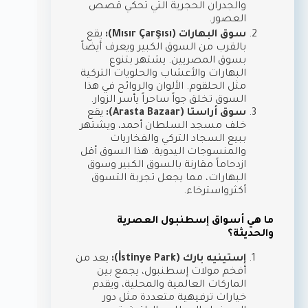
والجدران الحجرية التي تحكي قصص
العصور.
سوق البهارات (Mısır Çarşısı):
يقع
بالقرب من السوق الكبير ويعرف أيضاً
بسوق المصريين. يشتهر بتنوع
البهارات والأعشاب والحلويات التركية
مثل الحلقوم. الألوان والروائح في هذا
السوق تخلق جواً ساحراً يأسر الزوار.
سوق أراستا (Arasta Bazaar):
يقع
خلف مسجد السلطان أحمد، ويشتهر
ببيع السجاد التركي والفخاريات
والمنسوجات اليدوية. هذا السوق أقل
ازدحاماً مقارنة بالسوق الكبير وسوق
البهارات، مما يجعل تجربة التسوق
أكثرواسترخاء.
ما هي أسواق إسطنبول العصرية
والحديثة؟
إستينيه بارك (İstinye Park):
يعد من
أفخم مولات إسطنبول، يجمع بين
الماركات العالمية والمحلية، ويقدم
خيارات ترفيهية متعددة مثل دور