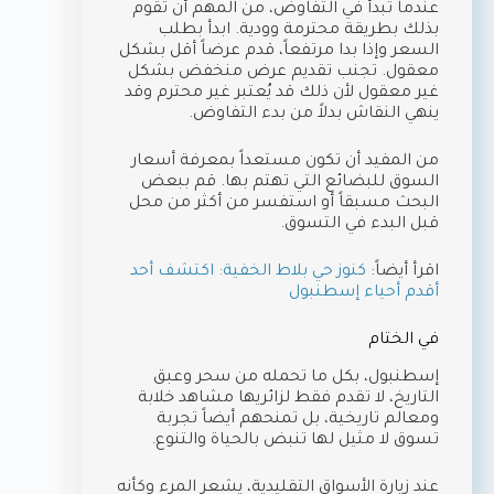
عندما تبدأ في التفاوض، من المهم أن تقوم
بذلك بطريقة محترمة وودية. ابدأ بطلب
السعر وإذا بدا مرتفعاً، قدم عرضاً أقل بشكل
معقول. تجنب تقديم عرض منخفض بشكل
غير معقول لأن ذلك قد يُعتبر غير محترم وقد
ينهي النقاش بدلاً من بدء التفاوض.
من المفيد أن تكون مستعداً بمعرفة أسعار
السوق للبضائع التي تهتم بها. قم ببعض
البحث مسبقاً أو استفسر من أكثر من محل
قبل البدء في التسوق.
اقرأ أيضاً:
كنوز حي بلاط الخفية: اكتشف أحد
أقدم أحياء إسطنبول
في الختام
إسطنبول، بكل ما تحمله من سحر وعبق
التاريخ، لا تقدم فقط لزائريها مشاهد خلابة
ومعالم تاريخية، بل تمنحهم أيضاً تجربة
تسوق لا مثيل لها تنبض بالحياة والتنوع.
عند زيارة الأسواق التقليدية، يشعر المرء وكأنه