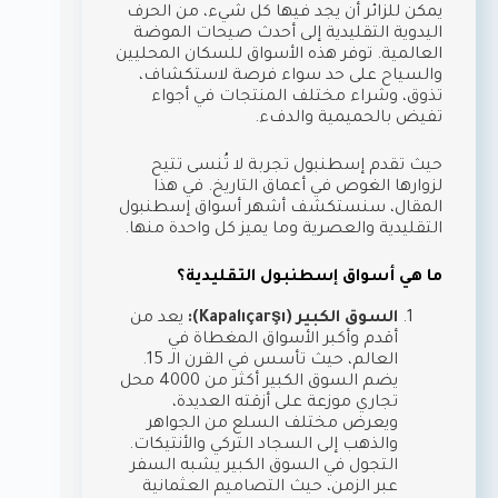
يمكن للزائر أن يجد فيها كل شيء، من الحرف
اليدوية التقليدية إلى أحدث صيحات الموضة
العالمية. توفر هذه الأسواق للسكان المحليين
والسياح على حد سواء فرصة لاستكشاف،
تذوق، وشراء مختلف المنتجات في أجواء
تفيض بالحميمية والدفء.
حيث تقدم إسطنبول تجربة لا تُنسى تتيح
لزوارها الغوص في أعماق التاريخ. في هذا
المقال، سنستكشف أشهر أسواق إسطنبول
التقليدية والعصرية وما يميز كل واحدة منها.
ما هي أسواق إسطنبول التقليدية؟
السوق الكبير (Kapalıçarşı):
يعد من
أقدم وأكبر الأسواق المغطاة في
العالم، حيث تأسس في القرن الـ 15.
يضم السوق الكبير أكثر من 4000 محل
تجاري موزعة على أزقته العديدة،
ويعرض مختلف السلع من الجواهر
والذهب إلى السجاد التركي والأنتيكات.
التجول في السوق الكبير يشبه السفر
عبر الزمن، حيث التصاميم العثمانية