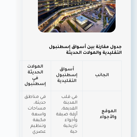
جدول مقارنة بين أسواق إسطنبول
التقليدية والمولات الحديثة
المولات
أسواق
الحديثة
الجانب
إسطنبول
في
التقليدية
إسطنبول
في قلب
في مناطق
المدينة
حديثة،
القديمة،
مساحات
الموقع
أزقة ضيقة
واسعة
والأجواء
وأجواء
مكيفة
تاريخية
وتنظيم
حية
عصري