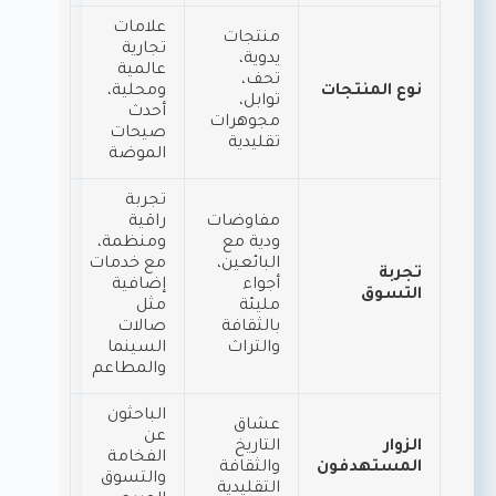
علامات
منتجات
تجارية
يدوية،
عالمية
تحف،
نوع المنتجات
ومحلية،
توابل،
أحدث
مجوهرات
صيحات
تقليدية
الموضة
تجربة
مفاوضات
راقية
ودية مع
ومنظمة،
البائعين،
مع خدمات
تجربة
أجواء
إضافية
التسوق
مليئة
مثل
بالثقافة
صالات
والتراث
السينما
والمطاعم
الباحثون
عشاق
عن
الزوار
التاريخ
الفخامة
المستهدفون
والثقافة
والتسوق
التقليدية